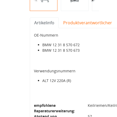
Artikelinfo
Produktverantwortlicher
OE-Nummern
BMW 12 31 8 570 672
BMW 12 31 8 570 673
Verwendungsnummern
ALT 12V 220A (R)
empfohlene
Keilriemen/Keil
Reparaturerweiterung:
Abstand von
57