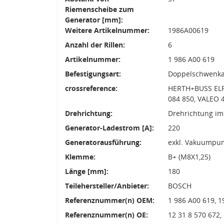
Riemenscheibe zum
Generator [mm]:
Weitere Artikelnummer:
1986A00619
Anzahl der Rillen:
6
Artikelnummer:
1 986 A00 619
Befestigungsart:
Doppelschwenk
crossreference:
HERTH+BUSS ELPA
084 850, VALEO 
Drehrichtung:
Drehrichtung im
Generator-Ladestrom [A]:
220
Generatorausführung:
exkl. Vakuumpu
Klemme:
B+ (M8X1,25)
Länge [mm]:
180
Teilehersteller/Anbieter:
BOSCH
Referenznummer(n) OEM:
1 986 A00 619, 1
Referenznummer(n) OE:
12 31 8 570 672,