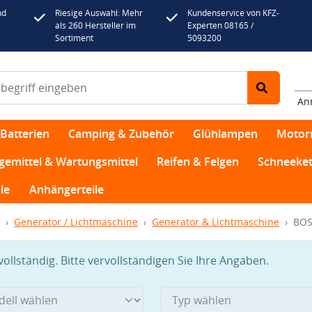
nd
Riesige Auswahl: Mehr
Kundenservice von KFZ-
als 260 Hersteller im
Experten 08165 /
Sortiment
5093200
An
Batterien
Camping & Zubehör
Glühlampen
Motor
egemittel & Wartungsmittel
Reifen & Felgen
Schneeket
le
Anhängerteile
Generator / Lichtmaschine
Generator & Lichtmaschine
BOS
llständig. Bitte vervollständigen Sie Ihre Angaben.