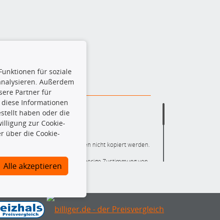
Funktionen für soziale
 analysieren. Außerdem
ere Partner für
 diese Informationen
stellt haben oder die
lligung zur Cookie-
r über die Cookie-
ere die gesamte Datenbank dürfen nicht kopiert werden.
r die gesamte Datenbank ohne vorherige Zustimmung von
Alle akzeptieren
ten und/oder diese Handlungen durch Dritte ausführen zu
 Urheberrechtsverletzung dar und wird verfolgt.
nlineshop identifizierte Ersatzteil auch tatsächlich dem