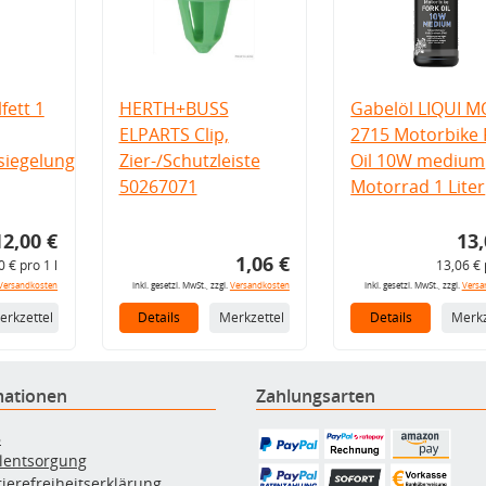
fett 1
HERTH+BUSS
Gabelöl LIQUI M
ELPARTS Clip,
2715 Motorbike 
iegelung
Zier-/Schutzleiste
Oil 10W medium
50267071
Motorrad 1 Liter
12,00 €
13,
1,06 €
0 € pro 1 l
13,06 € 
Versandkosten
inkl. gesetzl. MwSt., zzgl.
Versandkosten
inkl. gesetzl. MwSt., zzgl.
Versa
erkzettel
Details
Merkzettel
Details
Merkz
mationen
Zahlungsarten
B
ölentsorgung
rierefreiheitserklärung