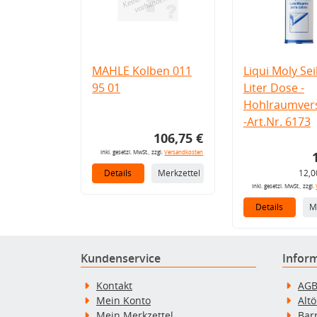
MAHLE Kolben 011
Liqui Moly Seil
95 01
Liter Dose -
Hohlraumvers
-Art.Nr. 6173
106,75 €
inkl. gesetzl. MwSt., zzgl.
Versandkosten
Details
Merkzettel
12,0
inkl. gesetzl. MwSt., zzgl.
Details
M
Kundenservice
Infor
Kontakt
AG
Mein Konto
Alt
Mein Merkzettel
Bar