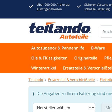
Über 900.000 Artikel zu
Sicherer Versand u
günstigen Preisen
schnelle Lieferung
Autozubehör & Pannenhilfe
B-Ware
Öle & Flüssigkeiten
Originalteile
Pfl
Winterartikel
Ersatzteile & Verschleißtei
Teilando
Ersatzteile & Verschleißteile
Elektrik
Die Angaben zu Ihrem Fahrzeug sind unvo