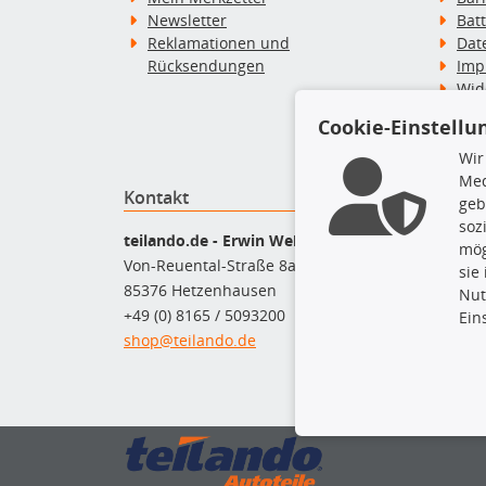
Newsletter
Bat
Reklamationen und
Dat
Rücksendungen
Imp
Wid
Wid
Cookie-Einstellu
Zah
Wir
Med
Kontakt
Top P
geb
soz
Bel
teilando.de - Erwin Weber GmbH
mög
Bre
Von-Reuental-Straße 8a
sie
Bre
85376 Hetzenhausen
Nut
Kup
+49 (0) 8165 / 5093200
Ein
Que
shop@teilando.de
Rad
Sto