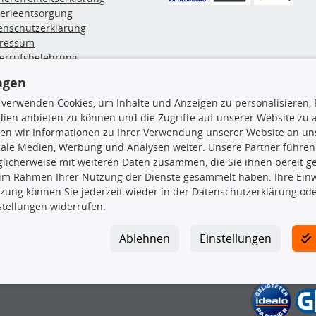
terieentsorgung
enschutzerklärung
ressum
errufsbelehrung
erruf des Vertrags
ngen
lung & Versand
 verwenden Cookies, um Inhalte und Anzeigen zu personalisieren, 
ien anbieten zu können und die Zugriffe auf unserer Website zu
rodukte
TecDoc Inside
en wir Informationen zu Ihrer Verwendung unserer Website an uns
iale Medien, Werbung und Analysen weiter. Unsere Partner führen
euchtung
licherweise mit weiteren Daten zusammen, die Sie ihnen bereit ge
msbeläge
 im Rahmen Ihrer Nutzung der Dienste gesammelt haben. Ihre Einwi
msscheiben
zung können Sie jederzeit wieder in der Datenschutzerklärung ode
plungssatz
stellungen widerrufen.
Die hier angezeigten Daten insbesond
rlenker
lager
Es ist zu unterlassen, die Daten ode
Ablehnen
Einstellungen
ßdämpfer
TecDoc zu vervielfältigen, zu verbrei
lassen. Ein Zuwiderhandeln stellt eine
Bitte prüfen Sie, ob das über unseren O
gesuchten Ersatzteil entspricht.