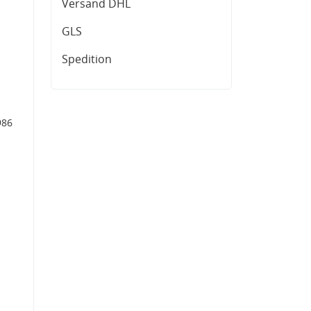
Versand DHL
GLS
Spedition
986