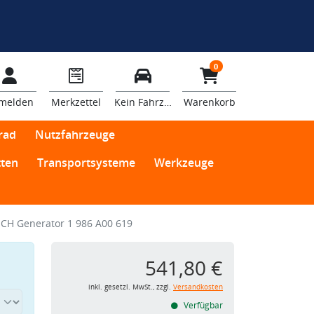
0
melden
Merkzettel
Kein Fahrzeug
Warenkorb
rad
Nutzfahrzeuge
ten
Transportsysteme
Werkzeuge
CH Generator 1 986 A00 619
541,80 €
inkl. gesetzl. MwSt., zzgl.
Versandkosten
Verfügbar