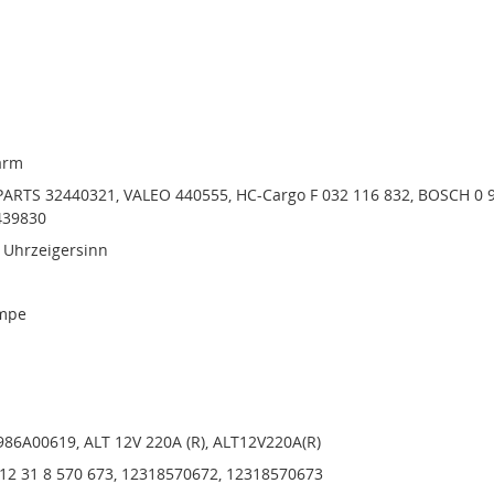
arm
RTS 32440321, VALEO 440555, HC-Cargo F 032 116 832, BOSCH 0 
439830
 Uhrzeigersinn
mpe
986A00619, ALT 12V 220A (R), ALT12V220A(R)
 12 31 8 570 673, 12318570672, 12318570673