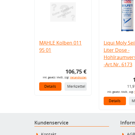
MAHLE Kolben 011
Liqui Moly Seil
95 01
Liter Dose -
Hohlraumvers
-Art.Nr. 6173
106,75 €
inkl. gesetzl. MwSt., zzgl.
Versandkosten
Details
Merkzettel
11,9
inkl. gesetzl. MwSt., zzgl.
Details
M
Kundenservice
Infor
Kontakt
AG