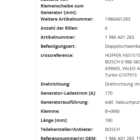
Riemenscheibe zum
Generator [mm]:
Weitere Artikelnummer:
1986A01283
Anzahl der Rillen:
6
Artikelnummer:
1 986 A01 283
Befestigungsart:
Doppelschwenk
crossreference:
HOFFER H551515
BOSCH 0 986 083
439605, VALEO 4
Turbo G107915
Drehrichtung:
Drehrichtung im
Generator-Ladestrom [A]:
170
Generatorausführung:
exkl. Vakuumpu
Klemme:
B+(M8)
Länge [mm]:
180
Teilehersteller/Anbieter:
BOSCH
Referenznummer(n) OEM:
1 986 A01 283, 1