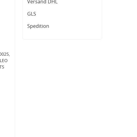
Versand DHL
GLS
Spedition
0025,
ALEO
TS