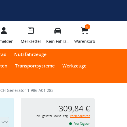
0
melden
Merkzettel
Kein Fahrzeug
Warenkorb
rad
Nutzfahrzeuge
ten
Transportsysteme
Werkzeuge
CH Generator 1 986 A01 283
309,84 €
inkl. gesetzl. MwSt., zzgl.
Versandkosten
Verfügbar