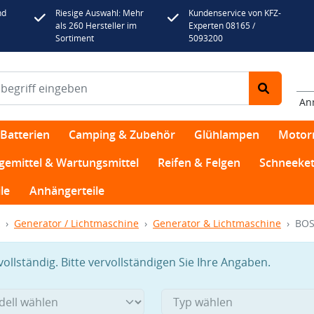
nd
Riesige Auswahl: Mehr
Kundenservice von KFZ-
als 260 Hersteller im
Experten 08165 /
Sortiment
5093200
An
Batterien
Camping & Zubehör
Glühlampen
Motor
egemittel & Wartungsmittel
Reifen & Felgen
Schneeket
le
Anhängerteile
Generator / Lichtmaschine
Generator & Lichtmaschine
BOS
llständig. Bitte vervollständigen Sie Ihre Angaben.