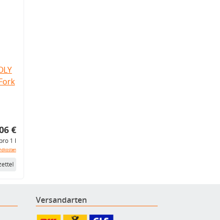
OLY
Fork
06 €
pro 1 l
ndkosten
ettel
Versandarten