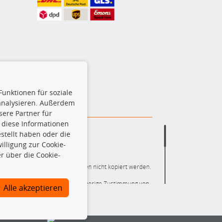
Funktionen für soziale
 analysieren. Außerdem
ere Partner für
 diese Informationen
stellt haben oder die
lligung zur Cookie-
r über die Cookie-
ere die gesamte Datenbank dürfen nicht kopiert werden.
r die gesamte Datenbank ohne vorherige Zustimmung von
Alle akzeptieren
ten und/oder diese Handlungen durch Dritte ausführen zu
 Urheberrechtsverletzung dar und wird verfolgt.
nlineshop identifizierte Ersatzteil auch tatsächlich dem