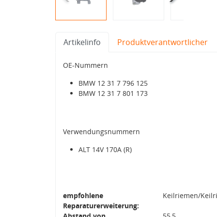
Artikelinfo
Produktverantwortlicher
OE-Nummern
BMW 12 31 7 796 125
BMW 12 31 7 801 173
Verwendungsnummern
ALT 14V 170A (R)
empfohlene
Keilriemen/Keil
Reparaturerweiterung:
Abstand von
55,5