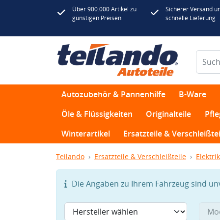
Über 900.000 Artikel zu
Sicherer Versand u
günstigen Preisen
schnelle Lieferung
Autozubehör & Pannenhilfe
B-Ware
Öle & Flüssigkeiten
Originalteile
Pfl
Winterartikel
Ersatzteile & Verschleißtei
Teilando
Ersatzteile & Verschleißteile
Elektrik
Die Angaben zu Ihrem Fahrzeug sind unvo