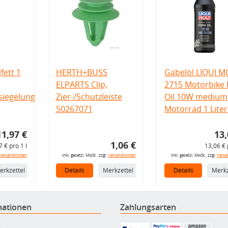
fett 1
HERTH+BUSS
Gabelöl LIQUI M
ELPARTS Clip,
2715 Motorbike 
iegelung
Zier-/Schutzleiste
Oil 10W medium
50267071
Motorrad 1 Liter
11,97 €
13,
1,06 €
7 € pro 1 l
13,06 € 
Versandkosten
inkl. gesetzl. MwSt., zzgl.
Versandkosten
inkl. gesetzl. MwSt., zzgl.
Versa
erkzettel
Details
Merkzettel
Details
Merkz
mationen
Zahlungsarten
B