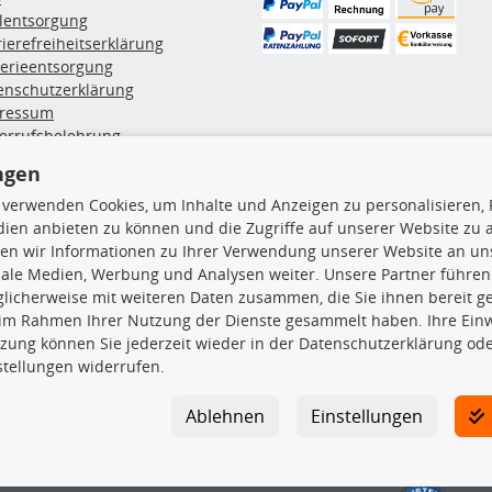
ölentsorgung
rierefreiheitserklärung
terieentsorgung
enschutzerklärung
ressum
errufsbelehrung
erruf des Vertrags
ngen
lung & Versand
 verwenden Cookies, um Inhalte und Anzeigen zu personalisieren, 
ien anbieten zu können und die Zugriffe auf unserer Website zu
rodukte
TecDoc Inside
en wir Informationen zu Ihrer Verwendung unserer Website an uns
iale Medien, Werbung und Analysen weiter. Unsere Partner führen
euchtung
licherweise mit weiteren Daten zusammen, die Sie ihnen bereit ge
msbeläge
 im Rahmen Ihrer Nutzung der Dienste gesammelt haben. Ihre Einwi
msscheiben
zung können Sie jederzeit wieder in der Datenschutzerklärung ode
plungssatz
stellungen widerrufen.
Die hier angezeigten Daten insbesond
rlenker
lager
Es ist zu unterlassen, die Daten ode
Ablehnen
Einstellungen
ßdämpfer
TecDoc zu vervielfältigen, zu verbrei
lassen. Ein Zuwiderhandeln stellt eine
Bitte prüfen Sie, ob das über unseren O