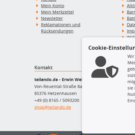
Mein Konto
Alt
Mein Merkzettel
Bar
Newsletter
Bat
Reklamationen und
Dat
Rücksendungen
Imp
Wid
Wid
Cookie-Einstellu
Zah
Wir
Med
Kontakt
Top P
geb
soz
Bel
teilando.de - Erwin Weber GmbH
mög
Bre
Von-Reuental-Straße 8a
sie
Bre
85376 Hetzenhausen
Nut
Kup
+49 (0) 8165 / 5093200
Ein
Que
shop@teilando.de
Rad
Sto