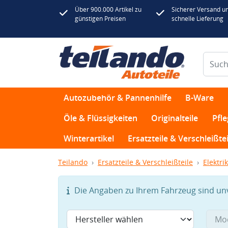
Über 900.000 Artikel zu
Sicherer Versand u
günstigen Preisen
schnelle Lieferung
Autozubehör & Pannenhilfe
B-Ware
Öle & Flüssigkeiten
Originalteile
Pfl
Winterartikel
Ersatzteile & Verschleißtei
Teilando
Ersatzteile & Verschleißteile
Elektrik
Die Angaben zu Ihrem Fahrzeug sind unvo