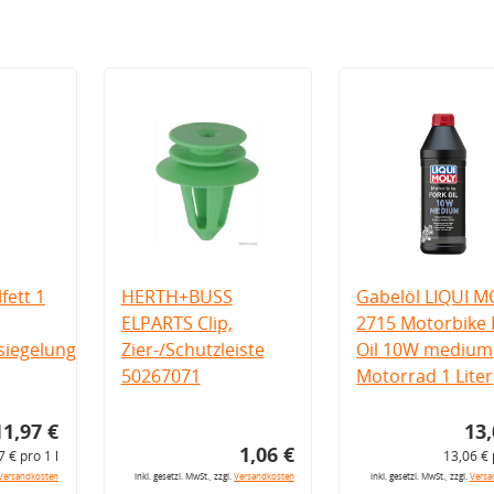
fett 1
HERTH+BUSS
Gabelöl LIQUI M
ELPARTS Clip,
2715 Motorbike 
iegelung
Zier-/Schutzleiste
Oil 10W medium
50267071
Motorrad 1 Liter
11,97 €
13,
1,06 €
7 € pro 1 l
13,06 € 
Versandkosten
inkl. gesetzl. MwSt., zzgl.
Versandkosten
inkl. gesetzl. MwSt., zzgl.
Versa