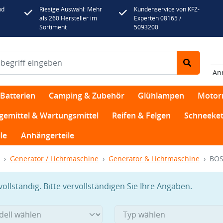
nd
Riesige Auswahl: Mehr
Kundenservice von KFZ-
als 260 Hersteller im
Experten 08165 /
Sortiment
5093200
An
Batterien
Camping & Zubehör
Glühlampen
Motor
egemittel & Wartungsmittel
Reifen & Felgen
Schneeket
le
Anhängerteile
Generator / Lichtmaschine
Generator & Lichtmaschine
BOS
llständig. Bitte vervollständigen Sie Ihre Angaben.