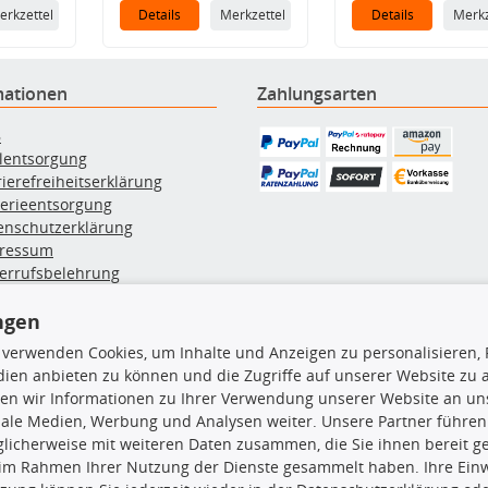
erkzettel
Details
Merkzettel
Details
Merkz
mationen
Zahlungsarten
B
ölentsorgung
rierefreiheitserklärung
terieentsorgung
enschutzerklärung
ressum
errufsbelehrung
erruf des Vertrags
ngen
lung & Versand
 verwenden Cookies, um Inhalte und Anzeigen zu personalisieren, 
ien anbieten zu können und die Zugriffe auf unserer Website zu
rodukte
TecDoc Inside
en wir Informationen zu Ihrer Verwendung unserer Website an uns
iale Medien, Werbung und Analysen weiter. Unsere Partner führen
euchtung
licherweise mit weiteren Daten zusammen, die Sie ihnen bereit ge
msbeläge
 im Rahmen Ihrer Nutzung der Dienste gesammelt haben. Ihre Einwi
msscheiben