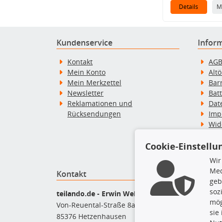
Details
M
Kundenservice
Infor
Kontakt
AG
Mein Konto
Alt
Mein Merkzettel
Bar
Newsletter
Bat
Reklamationen und
Dat
Rücksendungen
Imp
Wid
Wid
Cookie-Einstellu
Zah
Wir
Med
Kontakt
Top P
geb
soz
Bel
teilando.de - Erwin Weber GmbH
mög
Bre
Von-Reuental-Straße 8a
sie
Bre
85376 Hetzenhausen