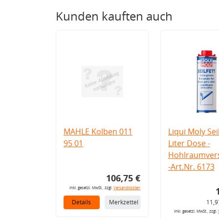
Kunden kauften auch
MAHLE Kolben 011
Liqui Moly Seil
95 01
Liter Dose -
Hohlraumvers
-Art.Nr. 6173
106,75 €
inkl. gesetzl. MwSt., zzgl.
Versandkosten
Details
Merkzettel
11,9
inkl. gesetzl. MwSt., zzgl.