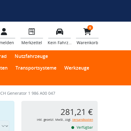
0
melden
Merkzettel
Kein Fahrzeug
Warenkorb
rad
Nutzfahrzeuge
ten
Transportsysteme
Werkzeuge
CH Generator 1 986 A00 047
281,21 €
inkl. gesetzl. MwSt., zzgl.
Versandkosten
Verfügbar