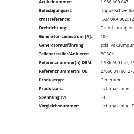
Artikelnummer:
1 986 A00 047
Befestigungsart:
Doppelschwenk
crossreference:
KAMOKA 8620128
Drehrichtung:
Drehrichtung im
Generator-Ladestrom [A]:
100
Generatorausführung:
exkl. Vakuumpu
Teilehersteller/Anbieter:
BOSCH
Referenznummer(n) OEM:
1 986 A00 047, 1
Referenznummer(n) OE:
27060 31180, 27
Produkttyp:
Generator
Produktart:
Lichtmaschine
Spannung [V]:
14
Vergleichsnummer:
Lichtmaschine, 