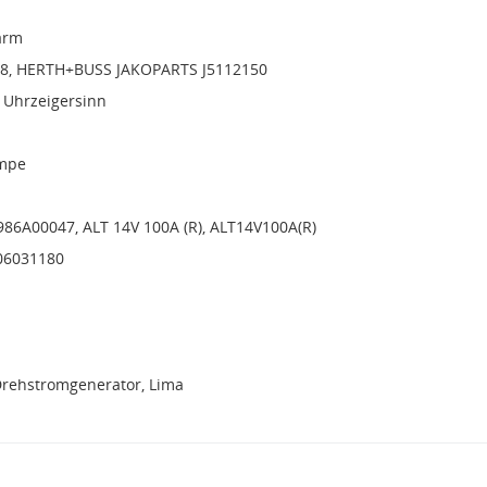
arm
, HERTH+BUSS JAKOPARTS J5112150
 Uhrzeigersinn
mpe
986A00047, ALT 14V 100A (R), ALT14V100A(R)
06031180
Drehstromgenerator, Lima