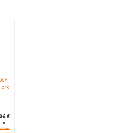
OLY
Fork
06 €
pro 1 l
ndkosten