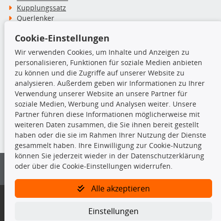
Kupplungssatz
Querlenker
Radlager
Cookie-Einstellungen
Stoßdämpfer
Wir verwenden Cookies, um Inhalte und Anzeigen zu
personalisieren, Funktionen für soziale Medien anbieten
TecDoc Inside
zu können und die Zugriffe auf unserer Website zu
analysieren. Außerdem geben wir Informationen zu Ihrer
Verwendung unserer Website an unsere Partner für
soziale Medien, Werbung und Analysen weiter. Unsere
Partner führen diese Informationen möglicherweise mit
Die hier angezeigten Daten insbesondere die gesamte Datenbank dürfen
weiteren Daten zusammen, die Sie ihnen bereit gestellt
nicht kopiert werden.
haben oder die sie im Rahmen Ihrer Nutzung der Dienste
gesammelt haben. Ihre Einwilligung zur Cookie-Nutzung
Es ist zu unterlassen, die Daten oder die gesamte Datenbank ohne
können Sie jederzeit wieder in der Datenschutzerklärung
vorherige Zustimmung von TecDoc zu vervielfältigen, zu verbreiten
oder über die Cookie-Einstellungen widerrufen.
und/oder diese Handlungen durch Dritte ausführen zu lassen. Ein
Zuwiderhandeln stellt eine Urheberrechtsverletzung dar und wird verfolgt.
Alle akzeptieren
Bitte prüfen Sie, ob das über unseren Onlineshop identifizierte Ersatzteil
auch tatsächlich dem gesuchten Ersatzteil entspricht.
Einstellungen
Gegebenenfalls sind ergänzende Informationen notwendig, um