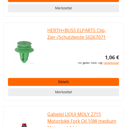
Merkzettel
HERTH+BUSS ELPARTS Clip,
Zier-/Schutzleiste 50267071
1,06 €
inkl. gesetzl. MwSt., zzgl.
Versandkosten
Details
Merkzettel
Gabelöl LIQUI MOLY 2715
Motorbike Fork Oil 10W medium