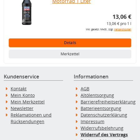
Motorrad 1 Liter
13,06 €
13,06 € pro 1 l
inkl. gesetzl. MwSt., zzgl.
Versandkosten
Details
Merkzettel
Kundenservice
Informationen
Kontakt
AGB
Mein Konto
Altölentsorgung
Mein Merkzettel
Barrierefreiheitserklärung
Newsletter
Batterieentsorgung
Reklamationen und
Datenschutzerklärung
Rücksendungen
Impressum
Widerrufsbelehrung
Widerruf des Vertrags