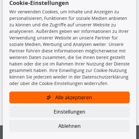
Cookie-Einstellungen
Top Produkte
Wir verwenden Cookies, um Inhalte und Anzeigen zu
Beleuchtung
personalisieren, Funktionen für soziale Medien anbieten
Bremsbeläge
zu können und die Zugriffe auf unserer Website zu
Bremsscheiben
analysieren. Außerdem geben wir Informationen zu Ihrer
Kupplungssatz
Verwendung unserer Website an unsere Partner für
Querlenker
soziale Medien, Werbung und Analysen weiter. Unsere
Radlager
Partner führen diese Informationen möglicherweise mit
Stoßdämpfer
weiteren Daten zusammen, die Sie ihnen bereit gestellt
haben oder die sie im Rahmen Ihrer Nutzung der Dienste
gesammelt haben. Ihre Einwilligung zur Cookie-Nutzung
TecDoc Inside
können Sie jederzeit wieder in der Datenschutzerklärung
oder über die Cookie-Einstellungen widerrufen.
Alle akzeptieren
Die hier angezeigten Daten insbesondere die gesamte Datenbank dürfen
Einstellungen
nicht kopiert werden.
Es ist zu unterlassen, die Daten oder die gesamte Datenbank ohne
Ablehnen
vorherige Zustimmung von TecDoc zu vervielfältigen, zu verbreiten
und/oder diese Handlungen durch Dritte ausführen zu lassen. Ein