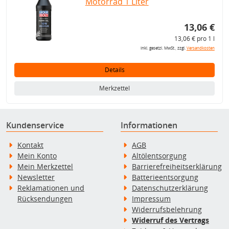
Motorrad 1 Liter
13,06 €
13,06 € pro 1 l
inkl. gesetzl. MwSt., zzgl.
Versandkosten
Details
Merkzettel
Kundenservice
Informationen
Kontakt
AGB
Mein Konto
Altölentsorgung
Mein Merkzettel
Barrierefreiheitserklärung
Newsletter
Batterieentsorgung
Reklamationen und
Datenschutzerklärung
Rücksendungen
Impressum
Widerrufsbelehrung
Widerruf des Vertrags