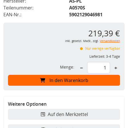
Hersteller:
AS-PL
Teilenummer:
A0570S
EAN-Nr.:
5902129046981
219,39 €
inkl. gesetzl. MwSt., zzgl.
Versandkosten
Nur wenige verfügbar
Lieferzeit:
3-4 Tage
Menge:
−
+
In den Warenkorb
Weitere Optionen
Auf den Merkzettel