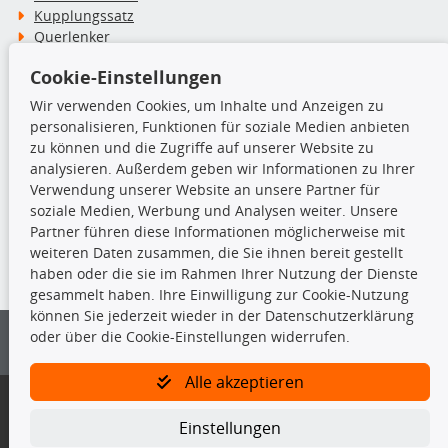
Kupplungssatz
Querlenker
Radlager
Cookie-Einstellungen
Stoßdämpfer
Wir verwenden Cookies, um Inhalte und Anzeigen zu
personalisieren, Funktionen für soziale Medien anbieten
TecDoc Inside
zu können und die Zugriffe auf unserer Website zu
analysieren. Außerdem geben wir Informationen zu Ihrer
Verwendung unserer Website an unsere Partner für
soziale Medien, Werbung und Analysen weiter. Unsere
Partner führen diese Informationen möglicherweise mit
Die hier angezeigten Daten insbesondere die gesamte Datenbank dürfen
weiteren Daten zusammen, die Sie ihnen bereit gestellt
nicht kopiert werden.
haben oder die sie im Rahmen Ihrer Nutzung der Dienste
gesammelt haben. Ihre Einwilligung zur Cookie-Nutzung
Es ist zu unterlassen, die Daten oder die gesamte Datenbank ohne
können Sie jederzeit wieder in der Datenschutzerklärung
vorherige Zustimmung von TecDoc zu vervielfältigen, zu verbreiten
oder über die Cookie-Einstellungen widerrufen.
und/oder diese Handlungen durch Dritte ausführen zu lassen. Ein
Zuwiderhandeln stellt eine Urheberrechtsverletzung dar und wird verfolgt.
Alle akzeptieren
Bitte prüfen Sie, ob das über unseren Onlineshop identifizierte Ersatzteil
auch tatsächlich dem gesuchten Ersatzteil entspricht.
Einstellungen
Gegebenenfalls sind ergänzende Informationen notwendig, um