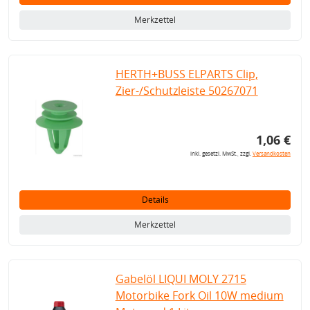
Merkzettel
HERTH+BUSS ELPARTS Clip,
Zier-/Schutzleiste 50267071
1,06 €
inkl. gesetzl. MwSt., zzgl.
Versandkosten
Details
Merkzettel
Gabelöl LIQUI MOLY 2715
Motorbike Fork Oil 10W medium