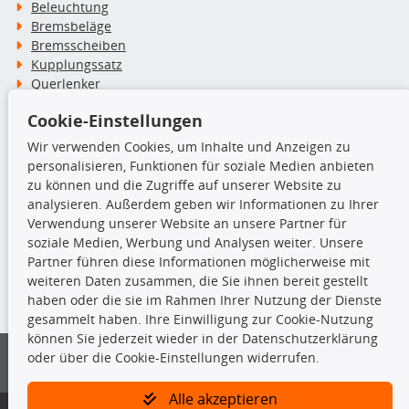
Beleuchtung
Bremsbeläge
Bremsscheiben
Kupplungssatz
Querlenker
Radlager
Cookie-Einstellungen
Stoßdämpfer
Wir verwenden Cookies, um Inhalte und Anzeigen zu
personalisieren, Funktionen für soziale Medien anbieten
TecDoc Inside
zu können und die Zugriffe auf unserer Website zu
analysieren. Außerdem geben wir Informationen zu Ihrer
Verwendung unserer Website an unsere Partner für
soziale Medien, Werbung und Analysen weiter. Unsere
Partner führen diese Informationen möglicherweise mit
Die hier angezeigten Daten insbesondere die gesamte Datenbank dürfen
weiteren Daten zusammen, die Sie ihnen bereit gestellt
nicht kopiert werden.
haben oder die sie im Rahmen Ihrer Nutzung der Dienste
gesammelt haben. Ihre Einwilligung zur Cookie-Nutzung
Es ist zu unterlassen, die Daten oder die gesamte Datenbank ohne
können Sie jederzeit wieder in der Datenschutzerklärung
vorherige Zustimmung von TecDoc zu vervielfältigen, zu verbreiten
oder über die Cookie-Einstellungen widerrufen.
und/oder diese Handlungen durch Dritte ausführen zu lassen. Ein
Zuwiderhandeln stellt eine Urheberrechtsverletzung dar und wird verfolgt.
Alle akzeptieren
Bitte prüfen Sie, ob das über unseren Onlineshop identifizierte Ersatzteil