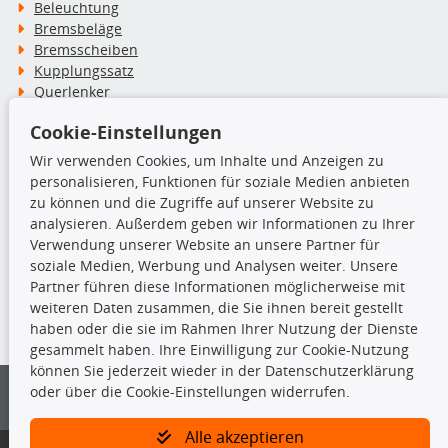
Beleuchtung
Bremsbeläge
Bremsscheiben
Kupplungssatz
Querlenker
Radlager
Cookie-Einstellungen
Stoßdämpfer
Wir verwenden Cookies, um Inhalte und Anzeigen zu
personalisieren, Funktionen für soziale Medien anbieten
TecDoc Inside
zu können und die Zugriffe auf unserer Website zu
analysieren. Außerdem geben wir Informationen zu Ihrer
Verwendung unserer Website an unsere Partner für
soziale Medien, Werbung und Analysen weiter. Unsere
Partner führen diese Informationen möglicherweise mit
Die hier angezeigten Daten insbesondere die gesamte Datenbank dürfen
weiteren Daten zusammen, die Sie ihnen bereit gestellt
nicht kopiert werden.
haben oder die sie im Rahmen Ihrer Nutzung der Dienste
gesammelt haben. Ihre Einwilligung zur Cookie-Nutzung
Es ist zu unterlassen, die Daten oder die gesamte Datenbank ohne
können Sie jederzeit wieder in der Datenschutzerklärung
vorherige Zustimmung von TecDoc zu vervielfältigen, zu verbreiten
oder über die Cookie-Einstellungen widerrufen.
und/oder diese Handlungen durch Dritte ausführen zu lassen. Ein
Zuwiderhandeln stellt eine Urheberrechtsverletzung dar und wird verfolgt.
Alle akzeptieren
Bitte prüfen Sie, ob das über unseren Onlineshop identifizierte Ersatzteil