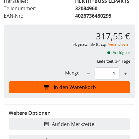
Hersteller:
HERTH+BUSS ELPARTS
Teilenummer:
32084960
EAN-Nr.:
4026736480295
317,55 €
inkl. gesetzl. MwSt., zzgl.
Versandkosten
Verfügbar
Lieferzeit:
3-4 Tage
Menge:
−
+
In den Warenkorb
Weitere Optionen
Auf den Merkzettel