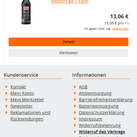
Motorrad 1 Liter
13,06 €
13,06 € pro 1 l
inkl. gesetzl. MwSt., zzgl.
Versandkosten
Details
Merkzettel
Kundenservice
Informationen
Kontakt
AGB
Mein Konto
Altölentsorgung
Mein Merkzettel
Barrierefreiheitserklärung
Newsletter
Batterieentsorgung
Reklamationen und
Datenschutzerklärung
Rücksendungen
Impressum
Widerrufsbelehrung
Widerruf des Vertrags