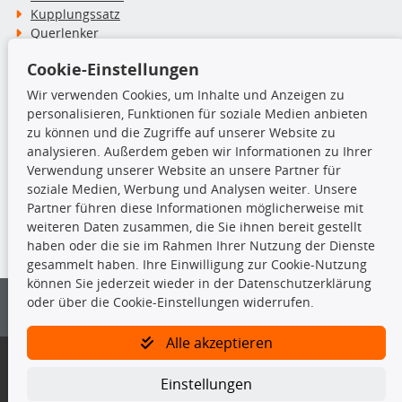
Kupplungssatz
Querlenker
Radlager
Cookie-Einstellungen
Stoßdämpfer
Wir verwenden Cookies, um Inhalte und Anzeigen zu
personalisieren, Funktionen für soziale Medien anbieten
TecDoc Inside
zu können und die Zugriffe auf unserer Website zu
analysieren. Außerdem geben wir Informationen zu Ihrer
Verwendung unserer Website an unsere Partner für
soziale Medien, Werbung und Analysen weiter. Unsere
Partner führen diese Informationen möglicherweise mit
Die hier angezeigten Daten insbesondere die gesamte Datenbank dürfen
weiteren Daten zusammen, die Sie ihnen bereit gestellt
nicht kopiert werden.
haben oder die sie im Rahmen Ihrer Nutzung der Dienste
gesammelt haben. Ihre Einwilligung zur Cookie-Nutzung
Es ist zu unterlassen, die Daten oder die gesamte Datenbank ohne
können Sie jederzeit wieder in der Datenschutzerklärung
vorherige Zustimmung von TecDoc zu vervielfältigen, zu verbreiten
oder über die Cookie-Einstellungen widerrufen.
und/oder diese Handlungen durch Dritte ausführen zu lassen. Ein
Zuwiderhandeln stellt eine Urheberrechtsverletzung dar und wird verfolgt.
Alle akzeptieren
Bitte prüfen Sie, ob das über unseren Onlineshop identifizierte Ersatzteil
auch tatsächlich dem gesuchten Ersatzteil entspricht.
Einstellungen
Gegebenenfalls sind ergänzende Informationen notwendig, um