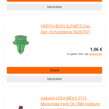
Merkzettel
HERTH+BUSS ELPARTS Clip,
Zier-/Schutzleiste 50267071
1,06 €
inkl. gesetzl. MwSt., zzgl.
Versandkosten
Details
Merkzettel
Gabelöl LIQUI MOLY 2715
Motorbike Fork Oil 10W medium