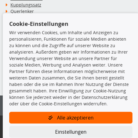
Kupplungssatz
Querlenker
Radlager
Cookie-Einstellungen
Stoßdämpfer
Wir verwenden Cookies, um Inhalte und Anzeigen zu
personalisieren, Funktionen für soziale Medien anbieten
TecDoc Inside
zu können und die Zugriffe auf unserer Website zu
analysieren. Außerdem geben wir Informationen zu Ihrer
Verwendung unserer Website an unsere Partner für
soziale Medien, Werbung und Analysen weiter. Unsere
Partner führen diese Informationen möglicherweise mit
Die hier angezeigten Daten insbesondere die gesamte Datenbank dürfen
weiteren Daten zusammen, die Sie ihnen bereit gestellt
nicht kopiert werden.
haben oder die sie im Rahmen Ihrer Nutzung der Dienste
gesammelt haben. Ihre Einwilligung zur Cookie-Nutzung
Es ist zu unterlassen, die Daten oder die gesamte Datenbank ohne
können Sie jederzeit wieder in der Datenschutzerklärung
vorherige Zustimmung von TecDoc zu vervielfältigen, zu verbreiten
oder über die Cookie-Einstellungen widerrufen.
und/oder diese Handlungen durch Dritte ausführen zu lassen. Ein
Zuwiderhandeln stellt eine Urheberrechtsverletzung dar und wird verfolgt.
Alle akzeptieren
Bitte prüfen Sie, ob das über unseren Onlineshop identifizierte Ersatzteil
auch tatsächlich dem gesuchten Ersatzteil entspricht.
Einstellungen
Gegebenenfalls sind ergänzende Informationen notwendig, um