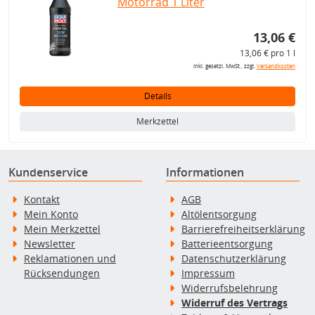
Motorrad 1 Liter
13,06 €
13,06 € pro 1 l
inkl. gesetzl. MwSt., zzgl.
Versandkosten
Details
Merkzettel
Kundenservice
Informationen
Kontakt
AGB
Mein Konto
Altölentsorgung
Mein Merkzettel
Barrierefreiheitserklärung
Newsletter
Batterieentsorgung
Reklamationen und
Datenschutzerklärung
Rücksendungen
Impressum
Widerrufsbelehrung
Widerruf des Vertrags