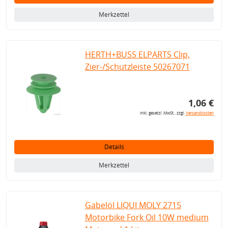
Merkzettel
HERTH+BUSS ELPARTS Clip,
Zier-/Schutzleiste 50267071
1,06 €
inkl. gesetzl. MwSt., zzgl.
Versandkosten
Details
Merkzettel
Gabelöl LIQUI MOLY 2715
Motorbike Fork Oil 10W medium