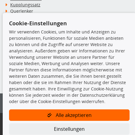
Kupplungssatz
Querlenker
Radlager
Cookie-Einstellungen
Stoßdämpfer
Wir verwenden Cookies, um Inhalte und Anzeigen zu
personalisieren, Funktionen für soziale Medien anbieten
TecDoc Inside
zu können und die Zugriffe auf unserer Website zu
analysieren. Außerdem geben wir Informationen zu Ihrer
Verwendung unserer Website an unsere Partner für
soziale Medien, Werbung und Analysen weiter. Unsere
Partner führen diese Informationen möglicherweise mit
Die hier angezeigten Daten insbesondere die gesamte Datenbank dürfen
weiteren Daten zusammen, die Sie ihnen bereit gestellt
nicht kopiert werden.
haben oder die sie im Rahmen Ihrer Nutzung der Dienste
gesammelt haben. Ihre Einwilligung zur Cookie-Nutzung
Es ist zu unterlassen, die Daten oder die gesamte Datenbank ohne
können Sie jederzeit wieder in der Datenschutzerklärung
vorherige Zustimmung von TecDoc zu vervielfältigen, zu verbreiten
oder über die Cookie-Einstellungen widerrufen.
und/oder diese Handlungen durch Dritte ausführen zu lassen. Ein
Zuwiderhandeln stellt eine Urheberrechtsverletzung dar und wird verfolgt.
Alle akzeptieren
Bitte prüfen Sie, ob das über unseren Onlineshop identifizierte Ersatzteil
auch tatsächlich dem gesuchten Ersatzteil entspricht.
Einstellungen
Gegebenenfalls sind ergänzende Informationen notwendig, um