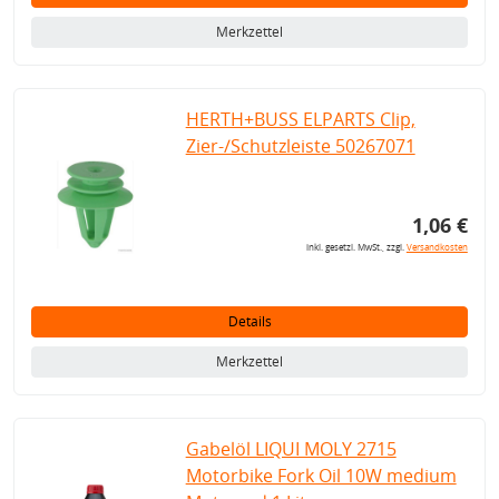
Merkzettel
HERTH+BUSS ELPARTS Clip,
Zier-/Schutzleiste 50267071
1,06 €
inkl. gesetzl. MwSt., zzgl.
Versandkosten
Details
Merkzettel
Gabelöl LIQUI MOLY 2715
Motorbike Fork Oil 10W medium