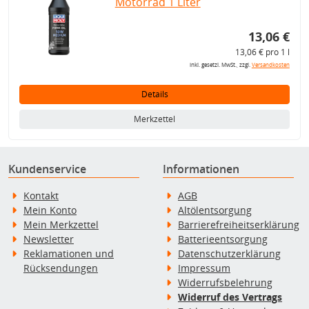
Motorrad 1 Liter
13,06 €
13,06 € pro 1 l
inkl. gesetzl. MwSt., zzgl.
Versandkosten
Details
Merkzettel
Kundenservice
Informationen
Kontakt
AGB
Mein Konto
Altölentsorgung
Mein Merkzettel
Barrierefreiheitserklärung
Newsletter
Batterieentsorgung
Reklamationen und
Datenschutzerklärung
Rücksendungen
Impressum
Widerrufsbelehrung
Widerruf des Vertrags