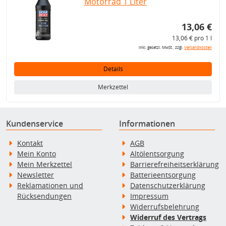
Motorrad 1 Liter
13,06 €
13,06 € pro 1 l
inkl. gesetzl. MwSt., zzgl.
Versandkosten
Details
Merkzettel
Kundenservice
Informationen
Kontakt
AGB
Mein Konto
Altölentsorgung
Mein Merkzettel
Barrierefreiheitserklärung
Newsletter
Batterieentsorgung
Reklamationen und
Datenschutzerklärung
Rücksendungen
Impressum
Widerrufsbelehrung
Widerruf des Vertrags