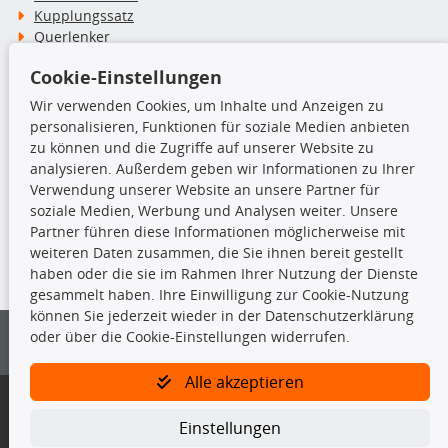
Kupplungssatz
Querlenker
Radlager
Cookie-Einstellungen
Stoßdämpfer
Wir verwenden Cookies, um Inhalte und Anzeigen zu
personalisieren, Funktionen für soziale Medien anbieten
TecDoc Inside
zu können und die Zugriffe auf unserer Website zu
analysieren. Außerdem geben wir Informationen zu Ihrer
Verwendung unserer Website an unsere Partner für
soziale Medien, Werbung und Analysen weiter. Unsere
Partner führen diese Informationen möglicherweise mit
Die hier angezeigten Daten insbesondere die gesamte Datenbank dürfen
weiteren Daten zusammen, die Sie ihnen bereit gestellt
nicht kopiert werden.
haben oder die sie im Rahmen Ihrer Nutzung der Dienste
gesammelt haben. Ihre Einwilligung zur Cookie-Nutzung
Es ist zu unterlassen, die Daten oder die gesamte Datenbank ohne
können Sie jederzeit wieder in der Datenschutzerklärung
vorherige Zustimmung von TecDoc zu vervielfältigen, zu verbreiten
oder über die Cookie-Einstellungen widerrufen.
und/oder diese Handlungen durch Dritte ausführen zu lassen. Ein
Zuwiderhandeln stellt eine Urheberrechtsverletzung dar und wird verfolgt.
Alle akzeptieren
Bitte prüfen Sie, ob das über unseren Onlineshop identifizierte Ersatzteil
auch tatsächlich dem gesuchten Ersatzteil entspricht.
Einstellungen
Gegebenenfalls sind ergänzende Informationen notwendig, um