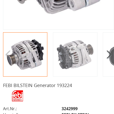
FEBI BILSTEIN Generator 193224
Art.Nr.:
3242999