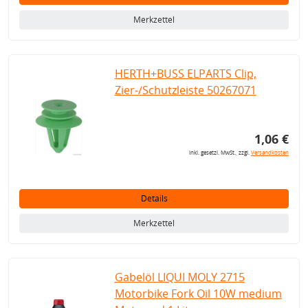
Merkzettel
HERTH+BUSS ELPARTS Clip,
Zier-/Schutzleiste 50267071
1,06 €
inkl. gesetzl. MwSt., zzgl.
Versandkosten
Details
Merkzettel
Gabelöl LIQUI MOLY 2715
Motorbike Fork Oil 10W medium