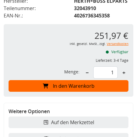
Hersteller:
HERTH+BUSS ELPARTS
Teilenummer:
32043910
EAN-Nr.:
4026736345358
251,97 €
inkl. gesetzl. MwSt., zzgl.
Versandkosten
Verfügbar
Lieferzeit:
3-4 Tage
Menge:
−
+
In den Warenkorb
Weitere Optionen
Auf den Merkzettel