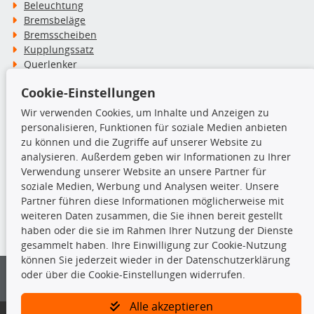
Beleuchtung
Bremsbeläge
Bremsscheiben
Kupplungssatz
Querlenker
Radlager
Cookie-Einstellungen
Stoßdämpfer
Wir verwenden Cookies, um Inhalte und Anzeigen zu
personalisieren, Funktionen für soziale Medien anbieten
TecDoc Inside
zu können und die Zugriffe auf unserer Website zu
analysieren. Außerdem geben wir Informationen zu Ihrer
Verwendung unserer Website an unsere Partner für
soziale Medien, Werbung und Analysen weiter. Unsere
Partner führen diese Informationen möglicherweise mit
Die hier angezeigten Daten insbesondere die gesamte Datenbank dürfen
weiteren Daten zusammen, die Sie ihnen bereit gestellt
nicht kopiert werden.
haben oder die sie im Rahmen Ihrer Nutzung der Dienste
gesammelt haben. Ihre Einwilligung zur Cookie-Nutzung
Es ist zu unterlassen, die Daten oder die gesamte Datenbank ohne
können Sie jederzeit wieder in der Datenschutzerklärung
vorherige Zustimmung von TecDoc zu vervielfältigen, zu verbreiten
oder über die Cookie-Einstellungen widerrufen.
und/oder diese Handlungen durch Dritte ausführen zu lassen. Ein
Zuwiderhandeln stellt eine Urheberrechtsverletzung dar und wird verfolgt.
Alle akzeptieren
Bitte prüfen Sie, ob das über unseren Onlineshop identifizierte Ersatzteil