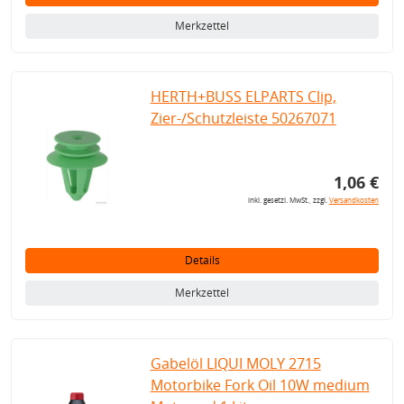
Merkzettel
HERTH+BUSS ELPARTS Clip,
Zier-/Schutzleiste 50267071
1,06 €
inkl. gesetzl. MwSt., zzgl.
Versandkosten
Details
Merkzettel
Gabelöl LIQUI MOLY 2715
Motorbike Fork Oil 10W medium