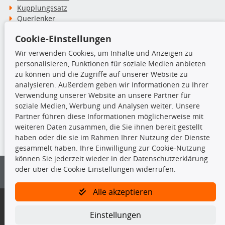
Kupplungssatz
Querlenker
Radlager
Cookie-Einstellungen
Stoßdämpfer
Wir verwenden Cookies, um Inhalte und Anzeigen zu
personalisieren, Funktionen für soziale Medien anbieten
TecDoc Inside
zu können und die Zugriffe auf unserer Website zu
analysieren. Außerdem geben wir Informationen zu Ihrer
Verwendung unserer Website an unsere Partner für
soziale Medien, Werbung und Analysen weiter. Unsere
Partner führen diese Informationen möglicherweise mit
Die hier angezeigten Daten insbesondere die gesamte Datenbank dürfen
weiteren Daten zusammen, die Sie ihnen bereit gestellt
nicht kopiert werden.
haben oder die sie im Rahmen Ihrer Nutzung der Dienste
gesammelt haben. Ihre Einwilligung zur Cookie-Nutzung
Es ist zu unterlassen, die Daten oder die gesamte Datenbank ohne
können Sie jederzeit wieder in der Datenschutzerklärung
vorherige Zustimmung von TecDoc zu vervielfältigen, zu verbreiten
oder über die Cookie-Einstellungen widerrufen.
und/oder diese Handlungen durch Dritte ausführen zu lassen. Ein
Zuwiderhandeln stellt eine Urheberrechtsverletzung dar und wird verfolgt.
Alle akzeptieren
Bitte prüfen Sie, ob das über unseren Onlineshop identifizierte Ersatzteil
auch tatsächlich dem gesuchten Ersatzteil entspricht.
Einstellungen
Gegebenenfalls sind ergänzende Informationen notwendig, um