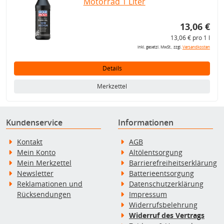
Motorrad 1 Liter
13,06 €
13,06 € pro 1 l
inkl. gesetzl. MwSt., zzgl.
Versandkosten
Details
Merkzettel
Kundenservice
Informationen
Kontakt
AGB
Mein Konto
Altölentsorgung
Mein Merkzettel
Barrierefreiheitserklärung
Newsletter
Batterieentsorgung
Reklamationen und
Datenschutzerklärung
Rücksendungen
Impressum
Widerrufsbelehrung
Widerruf des Vertrags