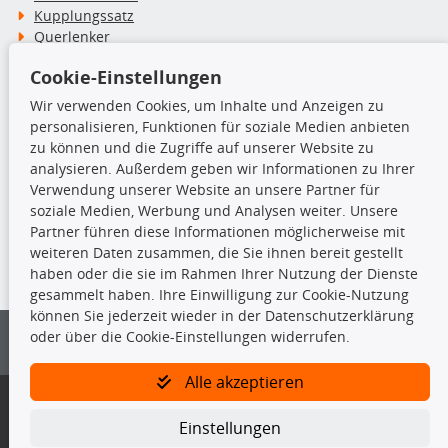
Kupplungssatz
Querlenker
Radlager
Cookie-Einstellungen
Stoßdämpfer
Wir verwenden Cookies, um Inhalte und Anzeigen zu
personalisieren, Funktionen für soziale Medien anbieten
TecDoc Inside
zu können und die Zugriffe auf unserer Website zu
analysieren. Außerdem geben wir Informationen zu Ihrer
Verwendung unserer Website an unsere Partner für
soziale Medien, Werbung und Analysen weiter. Unsere
Partner führen diese Informationen möglicherweise mit
Die hier angezeigten Daten insbesondere die gesamte Datenbank dürfen
weiteren Daten zusammen, die Sie ihnen bereit gestellt
nicht kopiert werden.
haben oder die sie im Rahmen Ihrer Nutzung der Dienste
gesammelt haben. Ihre Einwilligung zur Cookie-Nutzung
Es ist zu unterlassen, die Daten oder die gesamte Datenbank ohne
können Sie jederzeit wieder in der Datenschutzerklärung
vorherige Zustimmung von TecDoc zu vervielfältigen, zu verbreiten
oder über die Cookie-Einstellungen widerrufen.
und/oder diese Handlungen durch Dritte ausführen zu lassen. Ein
Zuwiderhandeln stellt eine Urheberrechtsverletzung dar und wird verfolgt.
Alle akzeptieren
Bitte prüfen Sie, ob das über unseren Onlineshop identifizierte Ersatzteil
auch tatsächlich dem gesuchten Ersatzteil entspricht.
Einstellungen
Gegebenenfalls sind ergänzende Informationen notwendig, um