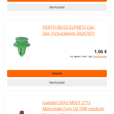
Merkzettel
HERTH+BUSS ELPARTS Clip,
Zier-/Schutzleiste 50267071
1,06 €
inkl. gesetzl. MwSt., zzgl.
Versandkosten
Details
Merkzettel
Gabelöl LIQUI MOLY 2715
Motorbike Fork Oil 10W medium