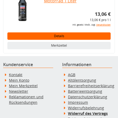
Motorrad 1 Liter
13,06 €
13,06 € pro 1 l
inkl. gesetzl. MwSt., zzgl.
Versandkosten
Details
Merkzettel
Kundenservice
Informationen
Kontakt
AGB
Mein Konto
Altölentsorgung
Mein Merkzettel
Barrierefreiheitserklärung
Newsletter
Batterieentsorgung
Reklamationen und
Datenschutzerklärung
Rücksendungen
Impressum
Widerrufsbelehrung
Widerruf des Vertrags