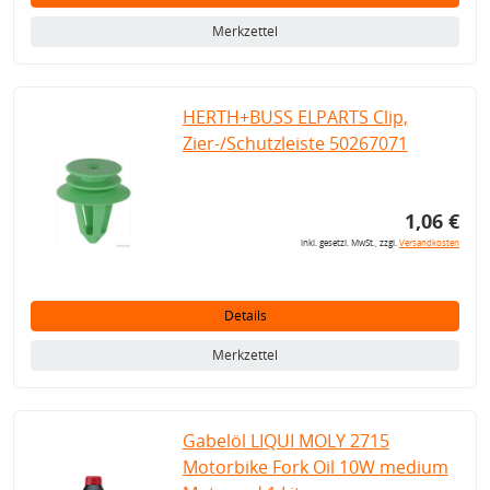
Merkzettel
HERTH+BUSS ELPARTS Clip,
Zier-/Schutzleiste 50267071
1,06 €
inkl. gesetzl. MwSt., zzgl.
Versandkosten
Details
Merkzettel
Gabelöl LIQUI MOLY 2715
Motorbike Fork Oil 10W medium