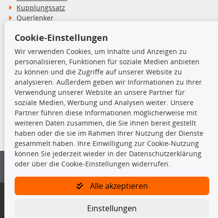
Kupplungssatz
Querlenker
Radlager
Cookie-Einstellungen
Stoßdämpfer
Wir verwenden Cookies, um Inhalte und Anzeigen zu
personalisieren, Funktionen für soziale Medien anbieten
TecDoc Inside
zu können und die Zugriffe auf unserer Website zu
analysieren. Außerdem geben wir Informationen zu Ihrer
Verwendung unserer Website an unsere Partner für
soziale Medien, Werbung und Analysen weiter. Unsere
Partner führen diese Informationen möglicherweise mit
Die hier angezeigten Daten insbesondere die gesamte Datenbank dürfen
weiteren Daten zusammen, die Sie ihnen bereit gestellt
nicht kopiert werden.
haben oder die sie im Rahmen Ihrer Nutzung der Dienste
gesammelt haben. Ihre Einwilligung zur Cookie-Nutzung
Es ist zu unterlassen, die Daten oder die gesamte Datenbank ohne
können Sie jederzeit wieder in der Datenschutzerklärung
vorherige Zustimmung von TecDoc zu vervielfältigen, zu verbreiten
oder über die Cookie-Einstellungen widerrufen.
und/oder diese Handlungen durch Dritte ausführen zu lassen. Ein
Zuwiderhandeln stellt eine Urheberrechtsverletzung dar und wird verfolgt.
Alle akzeptieren
Bitte prüfen Sie, ob das über unseren Onlineshop identifizierte Ersatzteil
auch tatsächlich dem gesuchten Ersatzteil entspricht.
Einstellungen
Gegebenenfalls sind ergänzende Informationen notwendig, um