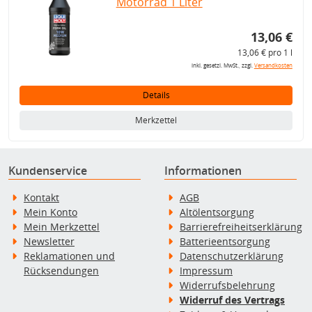
Motorrad 1 Liter
13,06 €
13,06 € pro 1 l
inkl. gesetzl. MwSt., zzgl.
Versandkosten
Details
Merkzettel
Kundenservice
Informationen
Kontakt
AGB
Mein Konto
Altölentsorgung
Mein Merkzettel
Barrierefreiheitserklärung
Newsletter
Batterieentsorgung
Reklamationen und
Datenschutzerklärung
Rücksendungen
Impressum
Widerrufsbelehrung
Widerruf des Vertrags