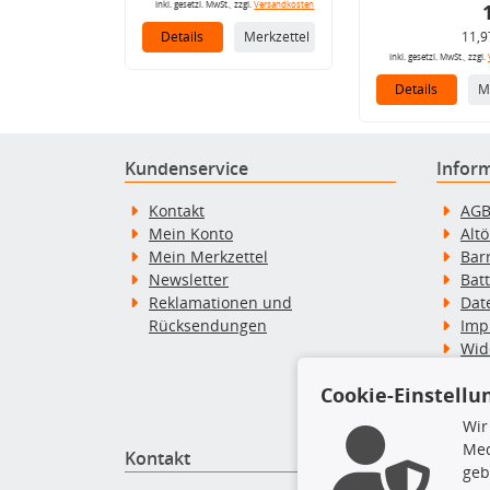
inkl. gesetzl. MwSt., zzgl.
Versandkosten
Details
Merkzettel
11,9
inkl. gesetzl. MwSt., zzgl.
Details
M
Kundenservice
Infor
Kontakt
AG
Mein Konto
Alt
Mein Merkzettel
Bar
Newsletter
Bat
Reklamationen und
Dat
Rücksendungen
Imp
Wid
Wid
Cookie-Einstellu
Zah
Wir
Med
Kontakt
Top P
geb