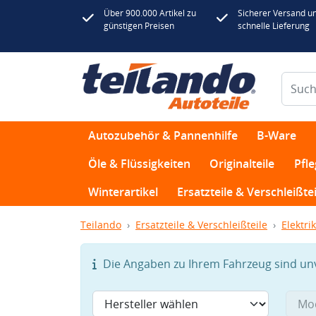
Über 900.000 Artikel zu
Sicherer Versand u
günstigen Preisen
schnelle Lieferung
Autozubehör & Pannenhilfe
B-Ware
Öle & Flüssigkeiten
Originalteile
Pfl
Winterartikel
Ersatzteile & Verschleißtei
Teilando
Ersatzteile & Verschleißteile
Elektrik
Die Angaben zu Ihrem Fahrzeug sind unvo