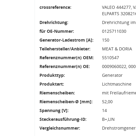
crossreference:
VALEO 444277, V
ELPARTS 320821
Drehrichtung:
Drehrichtung im
für OE-Nummer:
0125711030
Generator-Ladestrom [A]:
150
Teilehersteller/Anbieter:
MEAT & DORIA
Referenznummer(n) OEM:
5510547
Referenznummer(n) OE:
0009060022, 000
Produkttyp:
Generator
Produktart:
Lichtmaschine
Riemenscheiben:
mit Freilaufrie
Riemenscheiben-Ø [mm]:
52,00
Spannung [V]:
14
Steckerausführung-ID:
B+,LIN
Vergleichsnummer:
Drehstromgenera