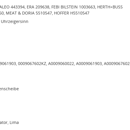
ALEO 443394, ERA 209638, FEBI BILSTEIN 1003663, HERTH+BUSS
60, MEAT & DORIA 5510547, HOFFER H5510547
 Uhrzeigersinn
9061903, 0009067602KZ, A0009060022, A0009061903, A000906760
menscheibe
tor, Lima