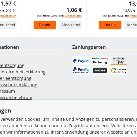
11,97 €
13,
1,06 €
7 € pro 1 l
13,06 € 
Versandkosten
inkl. gesetzl. MwSt., zzgl.
Versandkosten
inkl. gesetzl. MwSt., zzgl.
Versa
erkzettel
Details
Merkzettel
Details
Merkz
mationen
Zahlungsarten
B
ölentsorgung
rierefreiheitserklärung
terieentsorgung
enschutzerklärung
ressum
errufsbelehrung
erruf des Vertrags
ngen
lung & Versand
 verwenden Cookies, um Inhalte und Anzeigen zu personalisieren, 
ien anbieten zu können und die Zugriffe auf unserer Website zu
rodukte
TecDoc Inside
en wir Informationen zu Ihrer Verwendung unserer Website an uns