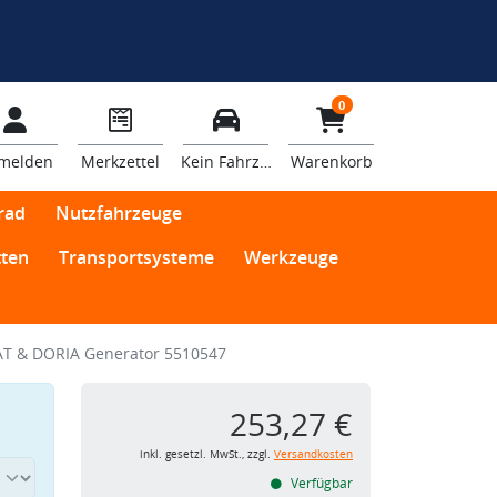
0
melden
Merkzettel
Kein Fahrzeug
Warenkorb
rad
Nutzfahrzeuge
ten
Transportsysteme
Werkzeuge
T & DORIA Generator 5510547
253,27 €
inkl. gesetzl. MwSt., zzgl.
Versandkosten
Verfügbar