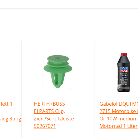
fett 1
HERTH+BUSS
Gabelöl LIQUI M
ELPARTS Clip,
2715 Motorbike 
iegelung
Zier-/Schutzleiste
Oil 10W medium
50267071
Motorrad 1 Liter