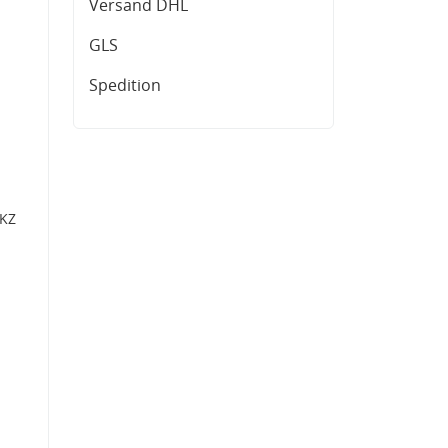
Versand DHL
GLS
Spedition
2KZ