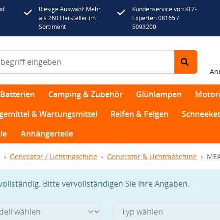
nd
Riesige Auswahl: Mehr
Kundenservice von KFZ-
als 260 Hersteller im
Experten 08165 /
Sortiment
5093200
An
Batterien
Camping & Zubehör
Glühlampen
Motor
egemittel & Wartungsmittel
Reifen & Felgen
Schneeket
le
Anhängerteile
Generator / Lichtmaschine
Generator & Lichtmaschine
MEA
llständig. Bitte vervollständigen Sie Ihre Angaben.