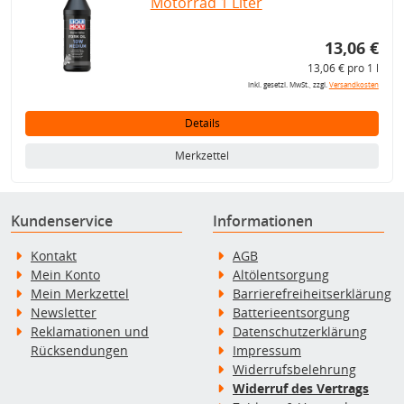
Motorrad 1 Liter
13,06 €
13,06 € pro 1 l
inkl. gesetzl. MwSt., zzgl.
Versandkosten
Details
Merkzettel
Kundenservice
Informationen
Kontakt
AGB
Mein Konto
Altölentsorgung
Mein Merkzettel
Barrierefreiheitserklärung
Newsletter
Batterieentsorgung
Reklamationen und
Datenschutzerklärung
Rücksendungen
Impressum
Widerrufsbelehrung
Widerruf des Vertrags