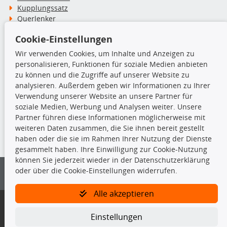
Kupplungssatz
Querlenker
Radlager
Cookie-Einstellungen
Stoßdämpfer
Wir verwenden Cookies, um Inhalte und Anzeigen zu
personalisieren, Funktionen für soziale Medien anbieten
TecDoc Inside
zu können und die Zugriffe auf unserer Website zu
analysieren. Außerdem geben wir Informationen zu Ihrer
Verwendung unserer Website an unsere Partner für
soziale Medien, Werbung und Analysen weiter. Unsere
Partner führen diese Informationen möglicherweise mit
Die hier angezeigten Daten insbesondere die gesamte Datenbank dürfen
weiteren Daten zusammen, die Sie ihnen bereit gestellt
nicht kopiert werden.
haben oder die sie im Rahmen Ihrer Nutzung der Dienste
gesammelt haben. Ihre Einwilligung zur Cookie-Nutzung
Es ist zu unterlassen, die Daten oder die gesamte Datenbank ohne
können Sie jederzeit wieder in der Datenschutzerklärung
vorherige Zustimmung von TecDoc zu vervielfältigen, zu verbreiten
oder über die Cookie-Einstellungen widerrufen.
und/oder diese Handlungen durch Dritte ausführen zu lassen. Ein
Zuwiderhandeln stellt eine Urheberrechtsverletzung dar und wird verfolgt.
Alle akzeptieren
Bitte prüfen Sie, ob das über unseren Onlineshop identifizierte Ersatzteil
auch tatsächlich dem gesuchten Ersatzteil entspricht.
Einstellungen
Gegebenenfalls sind ergänzende Informationen notwendig, um