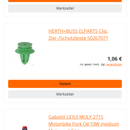
Merkzettel
HERTH+BUSS ELPARTS Clip,
Zier-/Schutzleiste 50267071
1,06 €
inkl. gesetzl. MwSt., zzgl.
Versandkosten
Details
Merkzettel
Gabelöl LIQUI MOLY 2715
Motorbike Fork Oil 10W medium