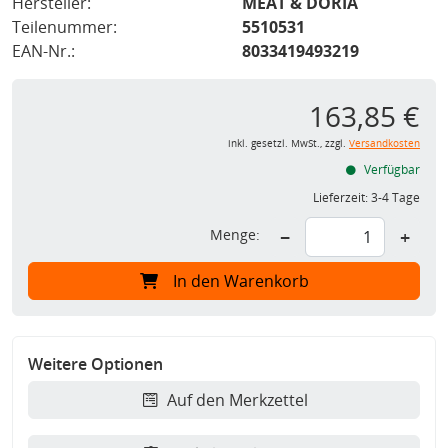
Hersteller:
MEAT & DORIA
Teilenummer:
5510531
EAN-Nr.:
8033419493219
163,85 €
inkl. gesetzl. MwSt., zzgl.
Versandkosten
Verfügbar
Lieferzeit:
3-4 Tage
Menge:
−
+
In den Warenkorb
Weitere Optionen
Auf den Merkzettel