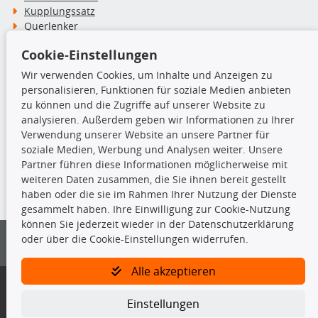
Kupplungssatz
Querlenker
Radlager
Cookie-Einstellungen
Stoßdämpfer
Wir verwenden Cookies, um Inhalte und Anzeigen zu
personalisieren, Funktionen für soziale Medien anbieten
TecDoc Inside
zu können und die Zugriffe auf unserer Website zu
analysieren. Außerdem geben wir Informationen zu Ihrer
Verwendung unserer Website an unsere Partner für
soziale Medien, Werbung und Analysen weiter. Unsere
Partner führen diese Informationen möglicherweise mit
Die hier angezeigten Daten insbesondere die gesamte Datenbank dürfen
weiteren Daten zusammen, die Sie ihnen bereit gestellt
nicht kopiert werden.
haben oder die sie im Rahmen Ihrer Nutzung der Dienste
gesammelt haben. Ihre Einwilligung zur Cookie-Nutzung
Es ist zu unterlassen, die Daten oder die gesamte Datenbank ohne
können Sie jederzeit wieder in der Datenschutzerklärung
vorherige Zustimmung von TecDoc zu vervielfältigen, zu verbreiten
oder über die Cookie-Einstellungen widerrufen.
und/oder diese Handlungen durch Dritte ausführen zu lassen. Ein
Zuwiderhandeln stellt eine Urheberrechtsverletzung dar und wird verfolgt.
Alle akzeptieren
Bitte prüfen Sie, ob das über unseren Onlineshop identifizierte Ersatzteil
auch tatsächlich dem gesuchten Ersatzteil entspricht.
Einstellungen
Gegebenenfalls sind ergänzende Informationen notwendig, um