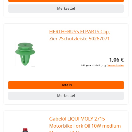
Merkzettel
HERTH+BUSS ELPARTS Clip,
Zier-/Schutzleiste 50267071
1,06 €
inkl. gesetzl. MwSt., zzgl.
Versandkosten
Details
Merkzettel
Gabelöl LIQUI MOLY 2715
Motorbike Fork Oil 10W medium