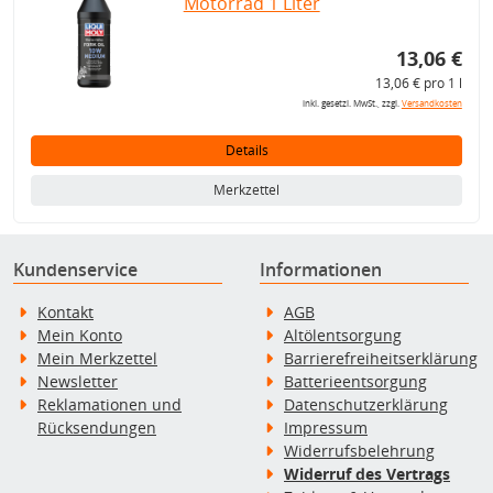
Motorrad 1 Liter
13,06 €
13,06 € pro 1 l
inkl. gesetzl. MwSt., zzgl.
Versandkosten
Details
Merkzettel
Kundenservice
Informationen
Kontakt
AGB
Mein Konto
Altölentsorgung
Mein Merkzettel
Barrierefreiheitserklärung
Newsletter
Batterieentsorgung
Reklamationen und
Datenschutzerklärung
Rücksendungen
Impressum
Widerrufsbelehrung
Widerruf des Vertrags