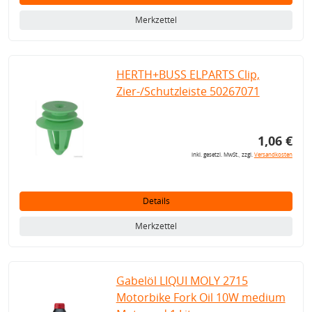
Merkzettel
HERTH+BUSS ELPARTS Clip,
Zier-/Schutzleiste 50267071
1,06 €
inkl. gesetzl. MwSt., zzgl.
Versandkosten
Details
Merkzettel
Gabelöl LIQUI MOLY 2715
Motorbike Fork Oil 10W medium