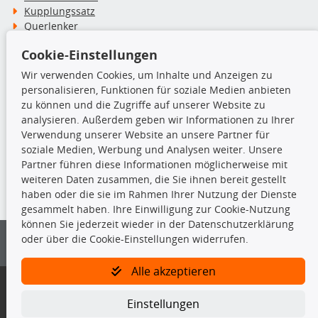
Kupplungssatz
Querlenker
Radlager
Cookie-Einstellungen
Stoßdämpfer
Wir verwenden Cookies, um Inhalte und Anzeigen zu
personalisieren, Funktionen für soziale Medien anbieten
TecDoc Inside
zu können und die Zugriffe auf unserer Website zu
analysieren. Außerdem geben wir Informationen zu Ihrer
Verwendung unserer Website an unsere Partner für
soziale Medien, Werbung und Analysen weiter. Unsere
Partner führen diese Informationen möglicherweise mit
Die hier angezeigten Daten insbesondere die gesamte Datenbank dürfen
weiteren Daten zusammen, die Sie ihnen bereit gestellt
nicht kopiert werden.
haben oder die sie im Rahmen Ihrer Nutzung der Dienste
gesammelt haben. Ihre Einwilligung zur Cookie-Nutzung
Es ist zu unterlassen, die Daten oder die gesamte Datenbank ohne
können Sie jederzeit wieder in der Datenschutzerklärung
vorherige Zustimmung von TecDoc zu vervielfältigen, zu verbreiten
oder über die Cookie-Einstellungen widerrufen.
und/oder diese Handlungen durch Dritte ausführen zu lassen. Ein
Zuwiderhandeln stellt eine Urheberrechtsverletzung dar und wird verfolgt.
Alle akzeptieren
Bitte prüfen Sie, ob das über unseren Onlineshop identifizierte Ersatzteil
auch tatsächlich dem gesuchten Ersatzteil entspricht.
Einstellungen
Gegebenenfalls sind ergänzende Informationen notwendig, um