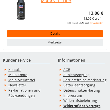
Motorrad 1 Liter
13,06 €
13,06 € pro 1 l
inkl. gesetzl. MwSt., zzgl.
Versandkosten
Details
Merkzettel
Kundenservice
Informationen
Kontakt
AGB
Mein Konto
Altölentsorgung
Mein Merkzettel
Barrierefreiheitserklärung
Newsletter
Batterieentsorgung
Reklamationen und
Datenschutzerklärung
Rücksendungen
Impressum
Widerrufsbelehrung
Widerruf des Vertrags