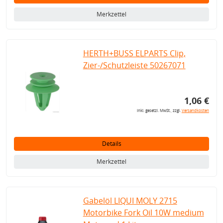
Merkzettel
HERTH+BUSS ELPARTS Clip,
Zier-/Schutzleiste 50267071
1,06 €
inkl. gesetzl. MwSt., zzgl.
Versandkosten
Details
Merkzettel
Gabelöl LIQUI MOLY 2715
Motorbike Fork Oil 10W medium