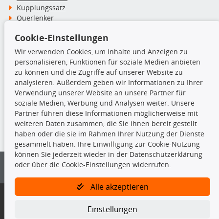
Kupplungssatz
Querlenker
Radlager
Cookie-Einstellungen
Stoßdämpfer
Wir verwenden Cookies, um Inhalte und Anzeigen zu
personalisieren, Funktionen für soziale Medien anbieten
TecDoc Inside
zu können und die Zugriffe auf unserer Website zu
analysieren. Außerdem geben wir Informationen zu Ihrer
Verwendung unserer Website an unsere Partner für
soziale Medien, Werbung und Analysen weiter. Unsere
Partner führen diese Informationen möglicherweise mit
Die hier angezeigten Daten insbesondere die gesamte Datenbank dürfen
weiteren Daten zusammen, die Sie ihnen bereit gestellt
nicht kopiert werden.
haben oder die sie im Rahmen Ihrer Nutzung der Dienste
gesammelt haben. Ihre Einwilligung zur Cookie-Nutzung
Es ist zu unterlassen, die Daten oder die gesamte Datenbank ohne
können Sie jederzeit wieder in der Datenschutzerklärung
vorherige Zustimmung von TecDoc zu vervielfältigen, zu verbreiten
oder über die Cookie-Einstellungen widerrufen.
und/oder diese Handlungen durch Dritte ausführen zu lassen. Ein
Zuwiderhandeln stellt eine Urheberrechtsverletzung dar und wird verfolgt.
Alle akzeptieren
Bitte prüfen Sie, ob das über unseren Onlineshop identifizierte Ersatzteil
auch tatsächlich dem gesuchten Ersatzteil entspricht.
Einstellungen
Gegebenenfalls sind ergänzende Informationen notwendig, um