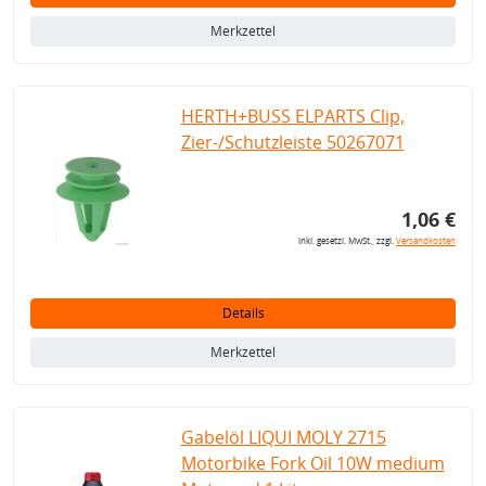
Merkzettel
HERTH+BUSS ELPARTS Clip,
Zier-/Schutzleiste 50267071
1,06 €
inkl. gesetzl. MwSt., zzgl.
Versandkosten
Details
Merkzettel
Gabelöl LIQUI MOLY 2715
Motorbike Fork Oil 10W medium