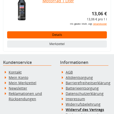
Motorrad 1 Liter
13,06 €
13,06 € pro 1 l
inkl. gesetzl. MwSt., zzgl.
Versandkosten
Details
Merkzettel
Kundenservice
Informationen
Kontakt
AGB
Mein Konto
Altölentsorgung
Mein Merkzettel
Barrierefreiheitserklärung
Newsletter
Batterieentsorgung
Reklamationen und
Datenschutzerklärung
Rücksendungen
Impressum
Widerrufsbelehrung
Widerruf des Vertrags