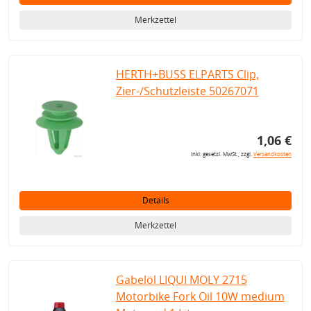
Merkzettel
HERTH+BUSS ELPARTS Clip,
Zier-/Schutzleiste 50267071
1,06 €
inkl. gesetzl. MwSt., zzgl.
Versandkosten
Details
Merkzettel
Gabelöl LIQUI MOLY 2715
Motorbike Fork Oil 10W medium