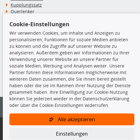
Kupplungssatz
Querlenker
Radlager
Cookie-Einstellungen
Stoßdämpfer
Wir verwenden Cookies, um Inhalte und Anzeigen zu
personalisieren, Funktionen für soziale Medien anbieten
TecDoc Inside
zu können und die Zugriffe auf unserer Website zu
analysieren. Außerdem geben wir Informationen zu Ihrer
Verwendung unserer Website an unsere Partner für
soziale Medien, Werbung und Analysen weiter. Unsere
Partner führen diese Informationen möglicherweise mit
Die hier angezeigten Daten insbesondere die gesamte Datenbank dürfen
weiteren Daten zusammen, die Sie ihnen bereit gestellt
nicht kopiert werden.
haben oder die sie im Rahmen Ihrer Nutzung der Dienste
gesammelt haben. Ihre Einwilligung zur Cookie-Nutzung
Es ist zu unterlassen, die Daten oder die gesamte Datenbank ohne
können Sie jederzeit wieder in der Datenschutzerklärung
vorherige Zustimmung von TecDoc zu vervielfältigen, zu verbreiten
oder über die Cookie-Einstellungen widerrufen.
und/oder diese Handlungen durch Dritte ausführen zu lassen. Ein
Zuwiderhandeln stellt eine Urheberrechtsverletzung dar und wird verfolgt.
Alle akzeptieren
Bitte prüfen Sie, ob das über unseren Onlineshop identifizierte Ersatzteil
auch tatsächlich dem gesuchten Ersatzteil entspricht.
Einstellungen
Gegebenenfalls sind ergänzende Informationen notwendig, um