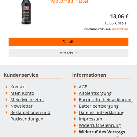
Motorrad 1 Liter
13,06 €
13,06 € pro 1 l
inkl. gesetzl. MwSt., zzgl.
Versandkosten
Details
Merkzettel
Kundenservice
Informationen
Kontakt
AGB
Mein Konto
Altölentsorgung
Mein Merkzettel
Barrierefreiheitserklärung
Newsletter
Batterieentsorgung
Reklamationen und
Datenschutzerklärung
Rücksendungen
Impressum
Widerrufsbelehrung
Widerruf des Vertrags