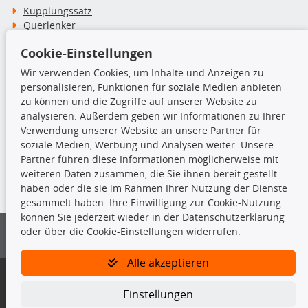
Kupplungssatz
Querlenker
Radlager
Cookie-Einstellungen
Stoßdämpfer
Wir verwenden Cookies, um Inhalte und Anzeigen zu
personalisieren, Funktionen für soziale Medien anbieten
TecDoc Inside
zu können und die Zugriffe auf unserer Website zu
analysieren. Außerdem geben wir Informationen zu Ihrer
Verwendung unserer Website an unsere Partner für
soziale Medien, Werbung und Analysen weiter. Unsere
Partner führen diese Informationen möglicherweise mit
Die hier angezeigten Daten insbesondere die gesamte Datenbank dürfen
weiteren Daten zusammen, die Sie ihnen bereit gestellt
nicht kopiert werden.
haben oder die sie im Rahmen Ihrer Nutzung der Dienste
gesammelt haben. Ihre Einwilligung zur Cookie-Nutzung
Es ist zu unterlassen, die Daten oder die gesamte Datenbank ohne
können Sie jederzeit wieder in der Datenschutzerklärung
vorherige Zustimmung von TecDoc zu vervielfältigen, zu verbreiten
oder über die Cookie-Einstellungen widerrufen.
und/oder diese Handlungen durch Dritte ausführen zu lassen. Ein
Zuwiderhandeln stellt eine Urheberrechtsverletzung dar und wird verfolgt.
Alle akzeptieren
Bitte prüfen Sie, ob das über unseren Onlineshop identifizierte Ersatzteil
auch tatsächlich dem gesuchten Ersatzteil entspricht.
Einstellungen
Gegebenenfalls sind ergänzende Informationen notwendig, um