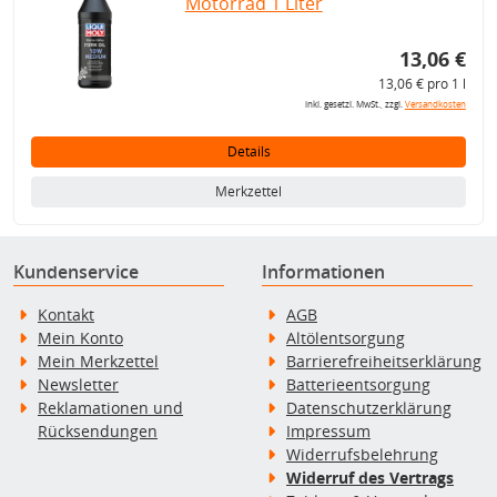
Motorrad 1 Liter
13,06 €
13,06 € pro 1 l
inkl. gesetzl. MwSt., zzgl.
Versandkosten
Details
Merkzettel
Kundenservice
Informationen
Kontakt
AGB
Mein Konto
Altölentsorgung
Mein Merkzettel
Barrierefreiheitserklärung
Newsletter
Batterieentsorgung
Reklamationen und
Datenschutzerklärung
Rücksendungen
Impressum
Widerrufsbelehrung
Widerruf des Vertrags