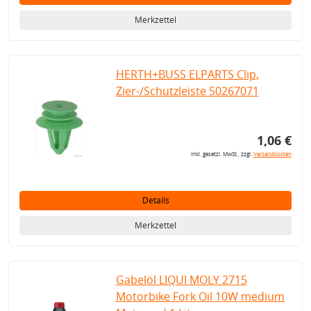
Merkzettel
HERTH+BUSS ELPARTS Clip,
Zier-/Schutzleiste 50267071
1,06 €
inkl. gesetzl. MwSt., zzgl.
Versandkosten
Details
Merkzettel
Gabelöl LIQUI MOLY 2715
Motorbike Fork Oil 10W medium