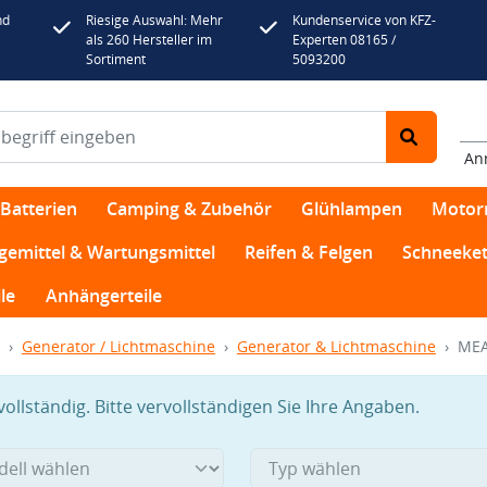
nd
Riesige Auswahl: Mehr
Kundenservice von KFZ-
als 260 Hersteller im
Experten 08165 /
Sortiment
5093200
An
Batterien
Camping & Zubehör
Glühlampen
Motor
egemittel & Wartungsmittel
Reifen & Felgen
Schneeket
le
Anhängerteile
Generator / Lichtmaschine
Generator & Lichtmaschine
MEA
llständig. Bitte vervollständigen Sie Ihre Angaben.