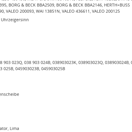
7395, BORG & BECK BBA2509, BORG & BECK BBA2146, HERTH+BUSS
0, VALEO 200093, WAI 13851N, VALEO 436611, VALEO 200125
 Uhrzeigersinn
38 903 023Q, 038 903 024B, 038903023K, 038903023Q, 038903024B, 
03 025B, 045903023B, 045903025B
menscheibe
tor, Lima