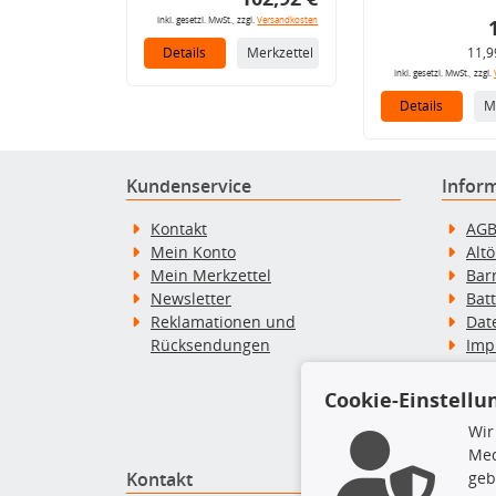
inkl. gesetzl. MwSt., zzgl.
Versandkosten
Details
Merkzettel
11,9
inkl. gesetzl. MwSt., zzgl.
Details
M
Kundenservice
Infor
Kontakt
AG
Mein Konto
Alt
Mein Merkzettel
Bar
Newsletter
Bat
Reklamationen und
Dat
Rücksendungen
Imp
Wid
Wid
Cookie-Einstellu
Zah
Wir
Med
geb
Kontakt
Top P