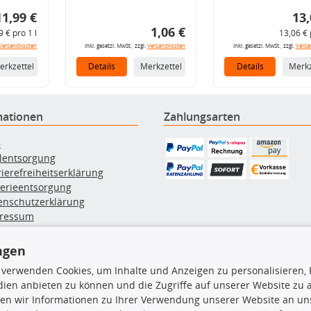
11,99 €
13,
1,06 €
9 € pro 1 l
13,06 € 
Versandkosten
inkl. gesetzl. MwSt., zzgl.
Versandkosten
inkl. gesetzl. MwSt., zzgl.
Versa
erkzettel
Details
Merkzettel
Details
Merkz
mationen
Zahlungsarten
B
ölentsorgung
rierefreiheitserklärung
terieentsorgung
enschutzerklärung
ressum
errufsbelehrung
erruf des Vertrags
ngen
lung & Versand
 verwenden Cookies, um Inhalte und Anzeigen zu personalisieren, 
ien anbieten zu können und die Zugriffe auf unserer Website zu
en wir Informationen zu Ihrer Verwendung unserer Website an uns
rodukte
TecDoc Inside