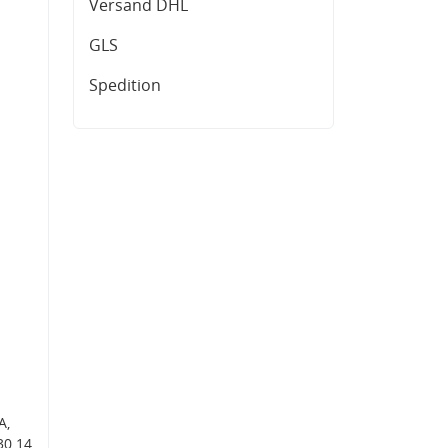
Versand DHL
GLS
Spedition
A,
30 14