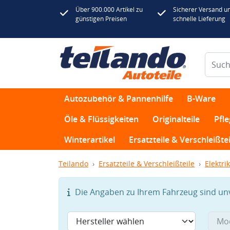
Über 900.000 Artikel zu
Sicherer Versand u
günstigen Preisen
schnelle Lieferung
Autozubehör & Pannenhilfe
B-Ware
Öle & Flüssigkeiten
Originalteile
Pfl
Winterartikel
Ersatzteile & Verschleißtei
Teilando
Ersatzteile & Verschleißteile
Elektrik
Die Angaben zu Ihrem Fahrzeug sind unvo