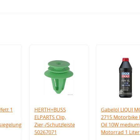
fett 1
HERTH+BUSS
Gabelöl LIQUI M
ELPARTS Clip,
2715 Motorbike 
iegelung
Zier-/Schutzleiste
Oil 10W medium
50267071
Motorrad 1 Liter