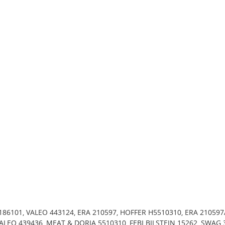
86101, VALEO 443124, ERA 210597, HOFFER H5510310, ERA 210597
ALEO 439436, MEAT & DORIA 5510310, FEBI BILSTEIN 15262, SWAG 