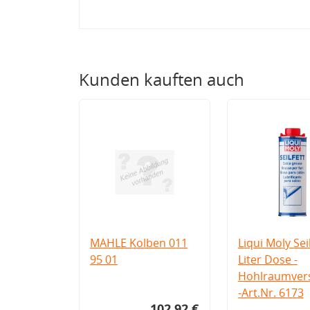
Kunden kauften auch
MAHLE Kolben 011
Liqui Moly Seil
95 01
Liter Dose -
Hohlraumvers
-Art.Nr. 6173
102,92 €