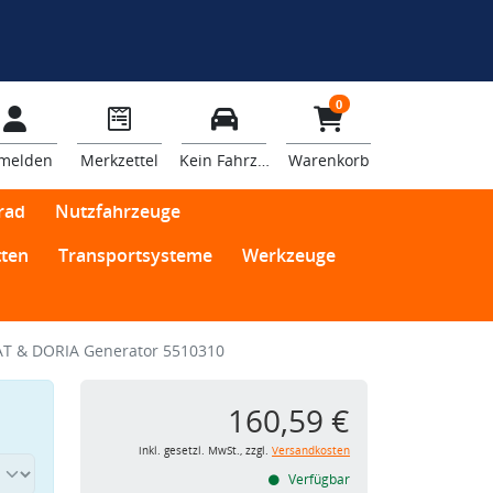
0
melden
Merkzettel
Kein Fahrzeug
Warenkorb
rad
Nutzfahrzeuge
ten
Transportsysteme
Werkzeuge
T & DORIA Generator 5510310
160,59 €
inkl. gesetzl. MwSt., zzgl.
Versandkosten
Verfügbar