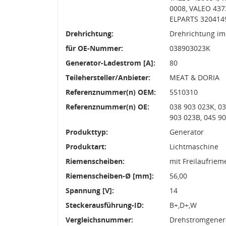
0008, VALEO 43
ELPARTS 3204149
Drehrichtung:
Drehrichtung im
für OE-Nummer:
038903023K
Generator-Ladestrom [A]:
80
Teilehersteller/Anbieter:
MEAT & DORIA
Referenznummer(n) OEM:
5510310
Referenznummer(n) OE:
038 903 023K, 0
903 023B, 045 9
Produkttyp:
Generator
Produktart:
Lichtmaschine
Riemenscheiben:
mit Freilaufrie
Riemenscheiben-Ø [mm]:
56,00
Spannung [V]:
14
Steckerausführung-ID:
B+,D+,W
Vergleichsnummer:
Drehstromgenera