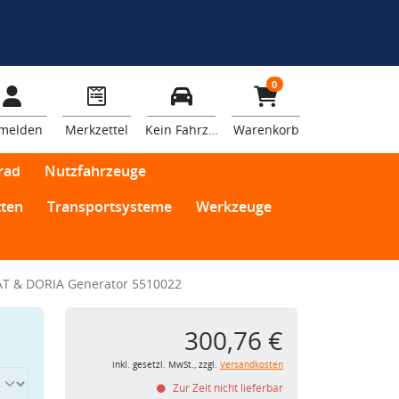
0
melden
Merkzettel
Kein Fahrzeug
Warenkorb
rad
Nutzfahrzeuge
ten
Transportsysteme
Werkzeuge
T & DORIA Generator 5510022
300,76 €
inkl. gesetzl. MwSt., zzgl.
Versandkosten
Zur Zeit nicht lieferbar