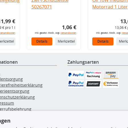
50267071
Motorrad 1 Liter
11,99 €
13,
1,06 €
9 € pro 1 l
13,06 € 
Versandkosten
inkl. gesetzl. MwSt., zzgl.
Versandkosten
inkl. gesetzl. MwSt., zzgl.
Versa
erkzettel
Details
Merkzettel
Details
Merkz
mationen
Zahlungsarten
B
ölentsorgung
rierefreiheitserklärung
terieentsorgung
enschutzerklärung
ressum
errufsbelehrung
erruf des Vertrags
ngen
lung & Versand