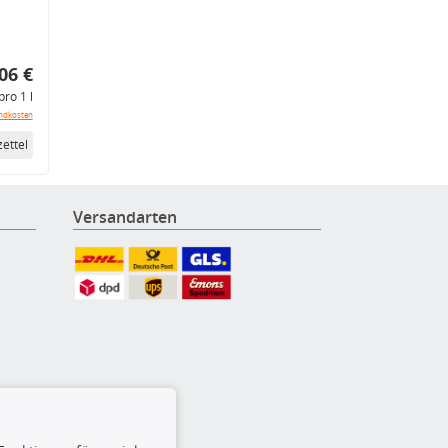
06 €
pro 1 l
ndkosten
ettel
Versandarten