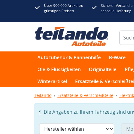
Über 900.000 Artikel zu
Sicherer Versand u
günstigen Preisen
schnelle Lieferung
Autozubehör & Pannenhilfe
B-Ware
Öle & Flüssigkeiten
Originalteile
Pfl
Winterartikel
Ersatzteile & Verschleißtei
Teilando
Ersatzteile & Verschleißteile
Elektrik
Die Angaben zu Ihrem Fahrzeug sind unvo