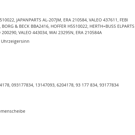
10022, JAPANPARTS AL-207JM, ERA 210584, VALEO 437611, FEBI
4, BORG & BECK BBA2416, HOFFER H5510022, HERTH+BUSS ELPARTS
 200290, VALEO 443034, WAI 23295N, ERA 210584A
 Uhrzeigersinn
4178, 093177834, 13147093, 6204178, 93 177 834, 93177834
iemenscheibe