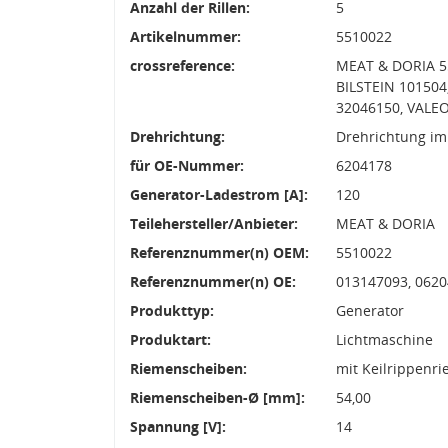
Anzahl der Rillen:
5
Artikelnummer:
5510022
crossreference:
MEAT & DORIA 55
BILSTEIN 10150
32046150, VALEO
Drehrichtung:
Drehrichtung im
für OE-Nummer:
6204178
Generator-Ladestrom [A]:
120
Teilehersteller/Anbieter:
MEAT & DORIA
Referenznummer(n) OEM:
5510022
Referenznummer(n) OE:
013147093, 0620
Produkttyp:
Generator
Produktart:
Lichtmaschine
Riemenscheiben:
mit Keilrippenr
Riemenscheiben-Ø [mm]:
54,00
Spannung [V]:
14