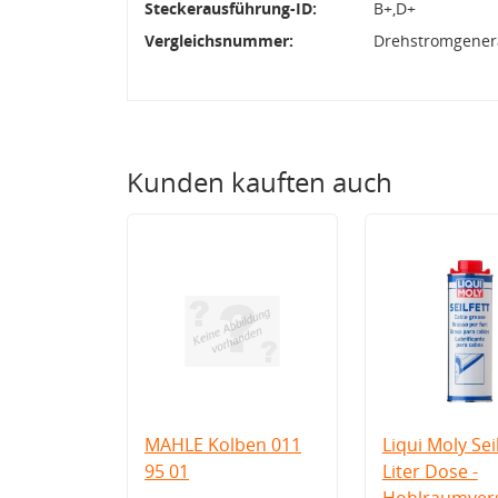
Steckerausführung-ID:
B+,D+
Vergleichsnummer:
Drehstromgenera
Kunden kauften auch
MAHLE Kolben 011
Liqui Moly Seil
95 01
Liter Dose -
Hohlraumvers