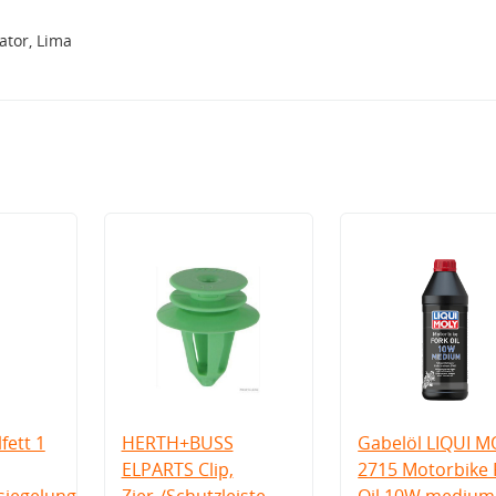
tor, Lima
fett 1
HERTH+BUSS
Gabelöl LIQUI M
ELPARTS Clip,
2715 Motorbike 
iegelung
Zier-/Schutzleiste
Oil 10W medium