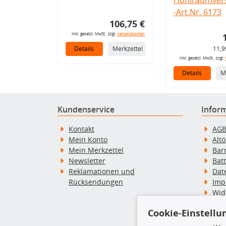
-Art.Nr. 6173
106,75 €
inkl. gesetzl. MwSt., zzgl.
Versandkosten
Details
Merkzettel
11,9
inkl. gesetzl. MwSt., zzgl.
Details
M
Kundenservice
Infor
Kontakt
AG
Mein Konto
Alt
Mein Merkzettel
Bar
Newsletter
Bat
Reklamationen und
Dat
Rücksendungen
Imp
Wid
Wid
Cookie-Einstellu
Zah