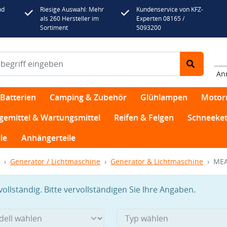
nd
Riesige Auswahl: Mehr
Kundenservice von KFZ-
als 260 Hersteller im
Experten 08165 /
Sortiment
5093200
An
Batterien
Camping & Zubehör
Glühlampen
Motor
egemittel & Wartungsmittel
Reifen & Felgen
Schneeket
le
Anhängerteile
Generator / Lichtmaschine
Generator & Lichtmaschine
MEA
llständig. Bitte vervollständigen Sie Ihre Angaben.