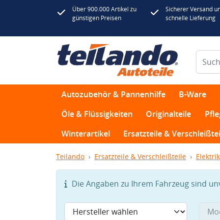
Über 900.000 Artikel zu
Sicherer Versand u
günstigen Preisen
schnelle Lieferung
Autozubehör & Pannenhilfe
B-Ware
Öle & Flüssigkeiten
Originalteile
Pfl
Winterartikel
Ersatzteile & Verschleißtei
Teilando
Ersatzteile & Verschleißteile
Elektrik
Die Angaben zu Ihrem Fahrzeug sind unvo