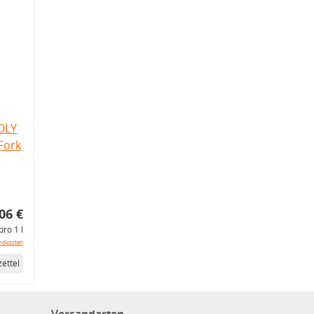
OLY
Fork
06 €
pro 1 l
ndkosten
ettel
Versandarten