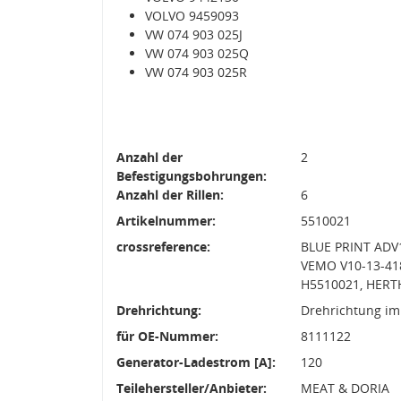
VOLVO 9459093
VW 074 903 025J
VW 074 903 025Q
VW 074 903 025R
Anzahl der
2
Befestigungsbohrungen:
Anzahl der Rillen:
6
Artikelnummer:
5510021
crossreference:
BLUE PRINT ADV1
VEMO V10-13-418
H5510021, HERT
Drehrichtung:
Drehrichtung im
für OE-Nummer:
8111122
Generator-Ladestrom [A]:
120
Teilehersteller/Anbieter:
MEAT & DORIA