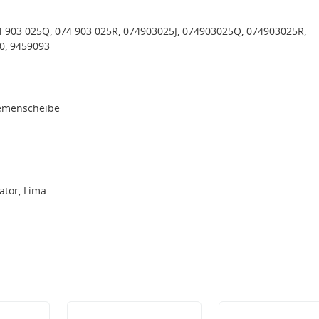
74 903 025Q, 074 903 025R, 074903025J, 074903025Q, 074903025R,
0, 9459093
iemenscheibe
tor, Lima