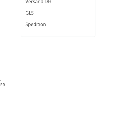
Versand DHL
GLS
Spedition
,
FER