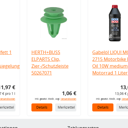
fett 1
HERTH+BUSS
Gabelöl LIQUI M
ELPARTS Clip,
2715 Motorbike 
iegelung
Zier-/Schutzleiste
Oil 10W medium
50267071
Motorrad 1 Liter
11,97 €
13,
1,06 €
7 € pro 1 l
13,06 € 
Versandkosten
inkl. gesetzl. MwSt., zzgl.
Versandkosten
inkl. gesetzl. MwSt., zzgl.
Versa
erkzettel
Details
Merkzettel
Details
Merkz
mationen
Zahlungsarten