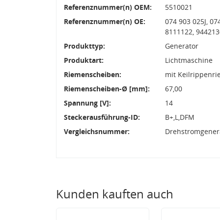
Referenznummer(n) OEM:
5510021
Referenznummer(n) OE:
074 903 025J, 0
8111122, 944213
Produkttyp:
Generator
Produktart:
Lichtmaschine
Riemenscheiben:
mit Keilrippenr
Riemenscheiben-Ø [mm]:
67,00
Spannung [V]:
14
Steckerausführung-ID:
B+,L,DFM
Vergleichsnummer:
Drehstromgenera
Kunden kauften auch