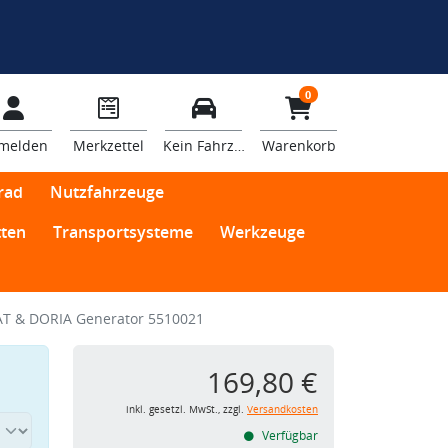
0
melden
Merkzettel
Kein Fahrzeug
Warenkorb
rad
Nutzfahrzeuge
ten
Transportsysteme
Werkzeuge
T & DORIA Generator 5510021
169,80 €
inkl. gesetzl. MwSt., zzgl.
Versandkosten
Verfügbar