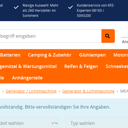
nd
Riesige Auswahl: Mehr
Kundenservice von KFZ-
als 260 Hersteller im
Experten 08165 /
Sortiment
5093200
An
Batterien
Camping & Zubehör
Glühlampen
Motor
egemittel & Wartungsmittel
Reifen & Felgen
Schneeket
le
Anhängerteile
Generator / Lichtmaschine
Generator & Lichtmaschine
MEA
llständig. Bitte vervollständigen Sie Ihre Angaben.