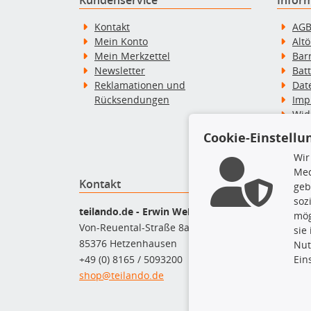
Kontakt
AG
Mein Konto
Alt
Mein Merkzettel
Bar
Newsletter
Bat
Reklamationen und
Dat
Rücksendungen
Imp
Wid
Wid
Cookie-Einstellu
Zah
Wir
Med
Kontakt
Top P
geb
soz
Bel
teilando.de - Erwin Weber GmbH
mög
Bre
Von-Reuental-Straße 8a
sie
Bre
85376 Hetzenhausen
Nut
Kup
Ein
+49 (0) 8165 / 5093200
Que
shop@teilando.de
Rad
Sto