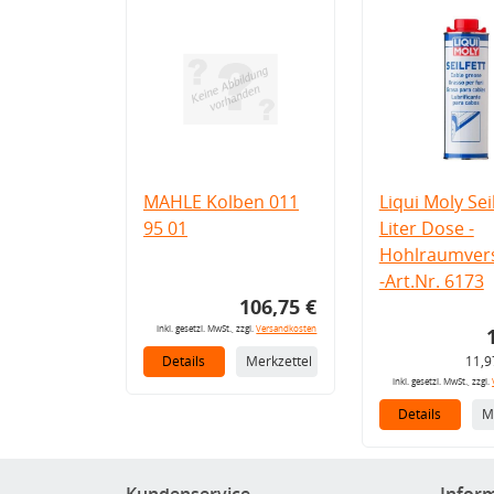
MAHLE Kolben 011
Liqui Moly Seil
95 01
Liter Dose -
Hohlraumvers
-Art.Nr. 6173
106,75 €
inkl. gesetzl. MwSt., zzgl.
Versandkosten
Details
Merkzettel
11,9
inkl. gesetzl. MwSt., zzgl.
Details
M
Kundenservice
Infor