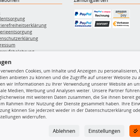
B
ölentsorgung
rierefreiheitserklärung
terieentsorgung
enschutzerklärung
ressum
errufsbelehrung
erruf des Vertrags
ngen
lung & Versand
 verwenden Cookies, um Inhalte und Anzeigen zu personalisieren, 
ien anbieten zu können und die Zugriffe auf unserer Website zu
rodukte
TecDoc Inside
en wir Informationen zu Ihrer Verwendung unserer Website an uns
iale Medien, Werbung und Analysen weiter. Unsere Partner führen
euchtung
licherweise mit weiteren Daten zusammen, die Sie ihnen bereit ge
msbeläge
 im Rahmen Ihrer Nutzung der Dienste gesammelt haben. Ihre Einwi
msscheiben
zung können Sie jederzeit wieder in der Datenschutzerklärung ode
plungssatz
stellungen widerrufen.
Die hier angezeigten Daten insbesond
rlenker
lager
Es ist zu unterlassen, die Daten ode
Ablehnen
Einstellungen
ßdämpfer
TecDoc zu vervielfältigen, zu verbrei
lassen. Ein Zuwiderhandeln stellt eine