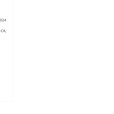
 024
-CA,