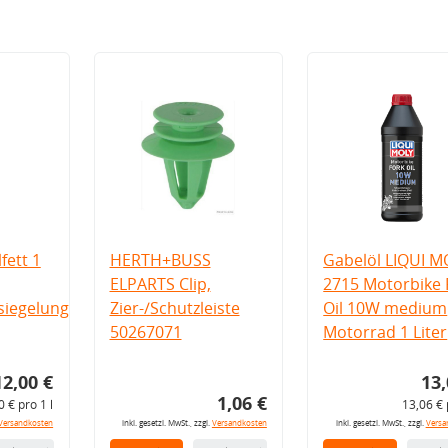
fett 1
HERTH+BUSS
Gabelöl LIQUI M
ELPARTS Clip,
2715 Motorbike 
iegelung
Zier-/Schutzleiste
Oil 10W medium
50267071
Motorrad 1 Liter
12,00 €
13,
1,06 €
0 € pro 1 l
13,06 € 
Versandkosten
inkl. gesetzl. MwSt., zzgl.
Versandkosten
inkl. gesetzl. MwSt., zzgl.
Versa