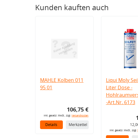
Kunden kauften auch
MAHLE Kolben 011
Liqui Moly Seil
95 01
Liter Dose -
Hohlraumvers
-Art.Nr. 6173
106,75 €
inkl. gesetzl. MwSt., zzgl.
Versandkosten
Details
Merkzettel
12,0
inkl. gesetzl. MwSt., zzgl.