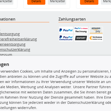
erkzettel
Details
Merkzettel
Details
Merkz
mationen
Zahlungsarten
B
ölentsorgung
rierefreiheitserklärung
terieentsorgung
enschutzerklärung
ressum
errufsbelehrung
ngen
erruf des Vertrags
lung & Versand
 verwenden Cookies, um Inhalte und Anzeigen zu personalisieren, 
ien anbieten zu können und die Zugriffe auf unserer Website zu
en wir Informationen zu Ihrer Verwendung unserer Website an uns
rodukte
TecDoc Inside
iale Medien, Werbung und Analysen weiter. Unsere Partner führen
licherweise mit weiteren Daten zusammen, die Sie ihnen bereit ge
euchtung
 im Rahmen Ihrer Nutzung der Dienste gesammelt haben. Ihre Einwi
msbeläge
zung können Sie jederzeit wieder in der Datenschutzerklärung ode
msscheiben
stellungen widerrufen.
plungssatz