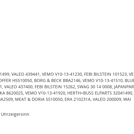
01499, VALEO 439441, VEMO V10-13-41230, FEBI BILSTEIN 101523, 
HOFFER H5510050, BORG & BECK BBA2146, VEMO V10-13-41510, BLU
, VALEO 437400, FEBI BILSTEIN 15262, SWAG 30 14 0008, JAPANPA
KA 8620025, VEMO V10-13-41920, HERTH+BUSS ELPARTS 32041490,
A2509, MEAT & DORIA 5510050, ERA 210231A, VALEO 200009, WAI
 Uhrzeigersinn