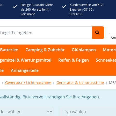
nd
Riesige Auswahl: Mehr
Kundenservice von KFZ-
als 260 Hersteller im
Experten 08165 /
Sortiment
5093200
An
Batterien
Camping & Zubehör
Glühlampen
Motor
egemittel & Wartungsmittel
Reifen & Felgen
Schneeket
le
Anhängerteile
Generator / Lichtmaschine
Generator & Lichtmaschine
MEA
llständig. Bitte vervollständigen Sie Ihre Angaben.