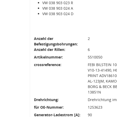
VW 038 903 023 R
VW 038 903 024 A
VW 038 903 024 D
Anzahl der
2
Befestigungsbohrungen:
Anzahl der Rillen:
6
Artikelnummer:
5510050
crossreference:
FEBI BILSTEIN 1
V10-13-41490, 
PRINT ADV186101
AL-123JM, KAMO
BORG & BECK BB
13851N
Drehrichtung:
Drehrichtung im
für OE-Nummer:
1253623
Generator-Ladestrom [A]:
90