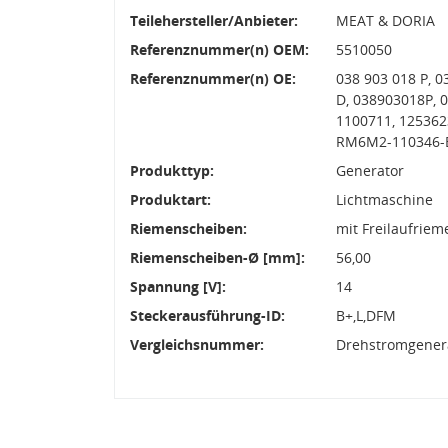
Teilehersteller/Anbieter:
MEAT & DORIA
Referenznummer(n) OEM:
5510050
Referenznummer(n) OE:
038 903 018 P, 0
D, 038903018P, 
1100711, 125362
RM6M2-110346-
Produkttyp:
Generator
Produktart:
Lichtmaschine
Riemenscheiben:
mit Freilaufrie
Riemenscheiben-Ø [mm]:
56,00
Spannung [V]:
14
Steckerausführung-ID:
B+,L,DFM
Vergleichsnummer:
Drehstromgenera