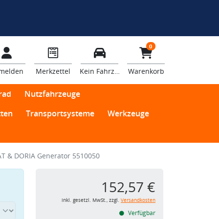
0
melden
Merkzettel
Kein Fahrzeug
Warenkorb
rad
Nutzfahrzeuge
ten
Transportsysteme
Werkzeuge
T & DORIA Generator 5510050
152,57 €
inkl. gesetzl. MwSt., zzgl.
Versandkosten
Verfügbar