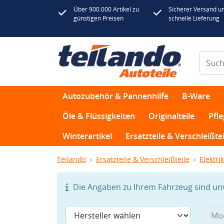
Über 900.000 Artikel zu
Sicherer Versand u
günstigen Preisen
schnelle Lieferung
Autozubehör & Pannenhilfe
B-Ware
Öle & Flüssigkeiten
Originalteile
Pfl
Winterartikel
Ersatzteile & Verschleißtei
Teilando
Ersatzteile & Verschleißteile
Elektrik
Die Angaben zu Ihrem Fahrzeug sind unvo