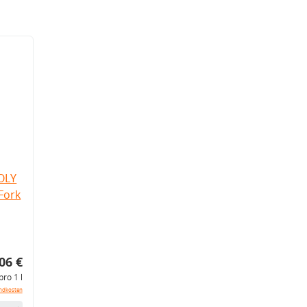
OLY
Fork
06 €
pro 1 l
ndkosten