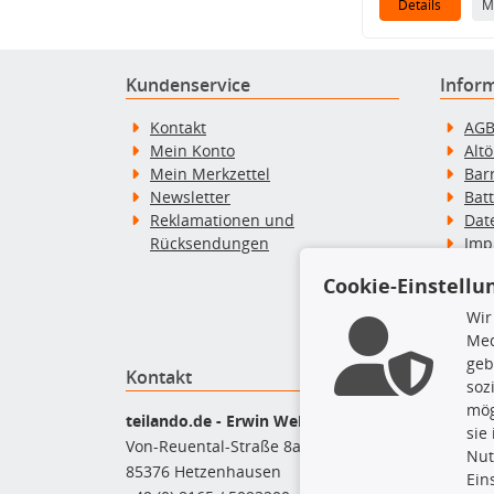
Details
M
Kundenservice
Infor
Kontakt
AG
Mein Konto
Alt
Mein Merkzettel
Bar
Newsletter
Bat
Reklamationen und
Dat
Rücksendungen
Imp
Wid
Cookie-Einstellu
Wid
Zah
Wir
Med
geb
Kontakt
Top P
soz
mög
Bel
teilando.de - Erwin Weber GmbH
sie
Bre
Von-Reuental-Straße 8a
Nut
Bre
85376 Hetzenhausen
Ein
Kup