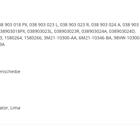
38 903 018 PX, 038 903 023 L, 038 903 023 R, 038 903 024 A, 038 903
038903018PX, 038903023L, 038903023R, 038903024A, 038903024D,
3, 1580264, 1580266, 3M21-10300-AA, 6M21-10346-BA, 98VW-10300
BA
menscheibe
tor, Lima