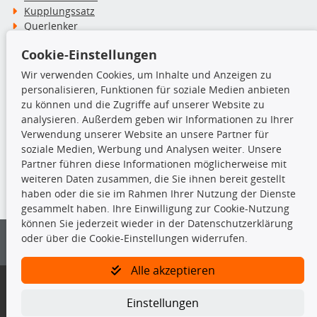
Kupplungssatz
Querlenker
Radlager
Cookie-Einstellungen
Stoßdämpfer
Wir verwenden Cookies, um Inhalte und Anzeigen zu
personalisieren, Funktionen für soziale Medien anbieten
TecDoc Inside
zu können und die Zugriffe auf unserer Website zu
analysieren. Außerdem geben wir Informationen zu Ihrer
Verwendung unserer Website an unsere Partner für
soziale Medien, Werbung und Analysen weiter. Unsere
Partner führen diese Informationen möglicherweise mit
Die hier angezeigten Daten insbesondere die gesamte Datenbank dürfen
weiteren Daten zusammen, die Sie ihnen bereit gestellt
nicht kopiert werden.
haben oder die sie im Rahmen Ihrer Nutzung der Dienste
gesammelt haben. Ihre Einwilligung zur Cookie-Nutzung
Es ist zu unterlassen, die Daten oder die gesamte Datenbank ohne
können Sie jederzeit wieder in der Datenschutzerklärung
vorherige Zustimmung von TecDoc zu vervielfältigen, zu verbreiten
oder über die Cookie-Einstellungen widerrufen.
und/oder diese Handlungen durch Dritte ausführen zu lassen. Ein
Zuwiderhandeln stellt eine Urheberrechtsverletzung dar und wird verfolgt.
Alle akzeptieren
Bitte prüfen Sie, ob das über unseren Onlineshop identifizierte Ersatzteil
auch tatsächlich dem gesuchten Ersatzteil entspricht.
Einstellungen
Gegebenenfalls sind ergänzende Informationen notwendig, um