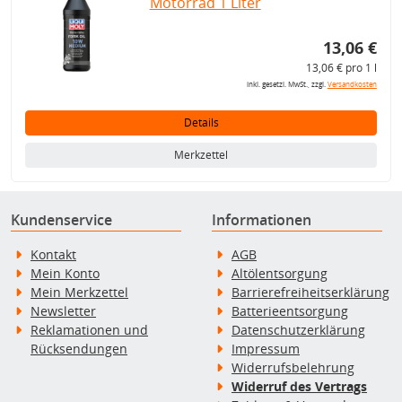
Motorrad 1 Liter
13,06 €
13,06 € pro 1 l
inkl. gesetzl. MwSt., zzgl.
Versandkosten
Details
Merkzettel
Kundenservice
Informationen
Kontakt
AGB
Mein Konto
Altölentsorgung
Mein Merkzettel
Barrierefreiheitserklärung
Newsletter
Batterieentsorgung
Reklamationen und
Datenschutzerklärung
Rücksendungen
Impressum
Widerrufsbelehrung
Widerruf des Vertrags