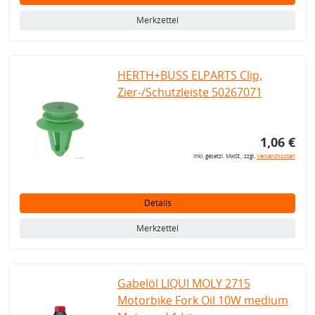
Merkzettel
HERTH+BUSS ELPARTS Clip,
Zier-/Schutzleiste 50267071
1,06 €
inkl. gesetzl. MwSt., zzgl.
Versandkosten
Details
Merkzettel
Gabelöl LIQUI MOLY 2715
Motorbike Fork Oil 10W medium