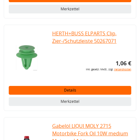
Merkzettel
HERTH+BUSS ELPARTS Clip,
Zier-/Schutzleiste 50267071
1,06 €
inkl. gesetzl. MwSt., zzgl.
Versandkosten
Details
Merkzettel
Gabelöl LIQUI MOLY 2715
Motorbike Fork Oil 10W medium