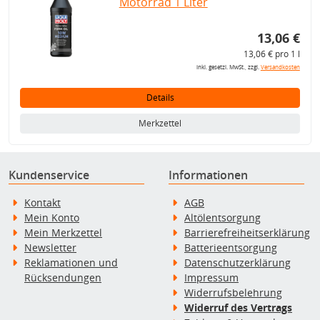
Motorrad 1 Liter
13,06 €
13,06 € pro 1 l
inkl. gesetzl. MwSt., zzgl.
Versandkosten
Details
Merkzettel
Kundenservice
Informationen
Kontakt
AGB
Mein Konto
Altölentsorgung
Mein Merkzettel
Barrierefreiheitserklärung
Newsletter
Batterieentsorgung
Reklamationen und
Datenschutzerklärung
Rücksendungen
Impressum
Widerrufsbelehrung
Widerruf des Vertrags