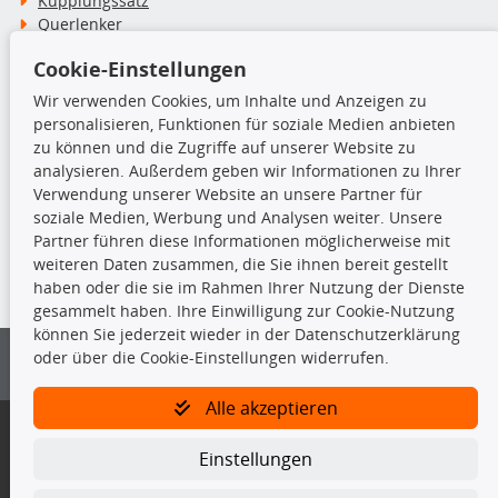
Kupplungssatz
Querlenker
Radlager
Cookie-Einstellungen
Stoßdämpfer
Wir verwenden Cookies, um Inhalte und Anzeigen zu
personalisieren, Funktionen für soziale Medien anbieten
TecDoc Inside
zu können und die Zugriffe auf unserer Website zu
analysieren. Außerdem geben wir Informationen zu Ihrer
Verwendung unserer Website an unsere Partner für
soziale Medien, Werbung und Analysen weiter. Unsere
Partner führen diese Informationen möglicherweise mit
Die hier angezeigten Daten insbesondere die gesamte Datenbank dürfen
weiteren Daten zusammen, die Sie ihnen bereit gestellt
nicht kopiert werden.
haben oder die sie im Rahmen Ihrer Nutzung der Dienste
gesammelt haben. Ihre Einwilligung zur Cookie-Nutzung
Es ist zu unterlassen, die Daten oder die gesamte Datenbank ohne
können Sie jederzeit wieder in der Datenschutzerklärung
vorherige Zustimmung von TecDoc zu vervielfältigen, zu verbreiten
oder über die Cookie-Einstellungen widerrufen.
und/oder diese Handlungen durch Dritte ausführen zu lassen. Ein
Zuwiderhandeln stellt eine Urheberrechtsverletzung dar und wird verfolgt.
Alle akzeptieren
Bitte prüfen Sie, ob das über unseren Onlineshop identifizierte Ersatzteil
auch tatsächlich dem gesuchten Ersatzteil entspricht.
Einstellungen
Gegebenenfalls sind ergänzende Informationen notwendig, um
sicherzustellen, dass das gewählte Ersatzteil auch in das gewünschte