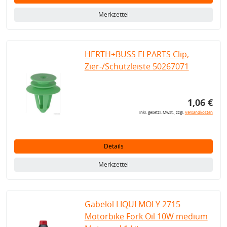
Merkzettel
HERTH+BUSS ELPARTS Clip,
Zier-/Schutzleiste 50267071
1,06 €
inkl. gesetzl. MwSt., zzgl.
Versandkosten
Details
Merkzettel
Gabelöl LIQUI MOLY 2715
Motorbike Fork Oil 10W medium