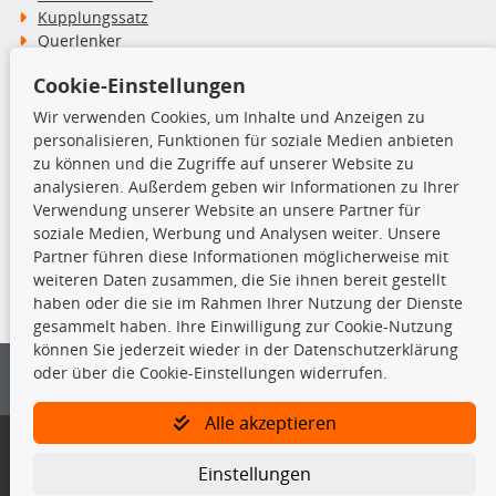
Kupplungssatz
Querlenker
Radlager
Cookie-Einstellungen
Stoßdämpfer
Wir verwenden Cookies, um Inhalte und Anzeigen zu
personalisieren, Funktionen für soziale Medien anbieten
TecDoc Inside
zu können und die Zugriffe auf unserer Website zu
analysieren. Außerdem geben wir Informationen zu Ihrer
Verwendung unserer Website an unsere Partner für
soziale Medien, Werbung und Analysen weiter. Unsere
Partner führen diese Informationen möglicherweise mit
Die hier angezeigten Daten insbesondere die gesamte Datenbank dürfen
weiteren Daten zusammen, die Sie ihnen bereit gestellt
nicht kopiert werden.
haben oder die sie im Rahmen Ihrer Nutzung der Dienste
gesammelt haben. Ihre Einwilligung zur Cookie-Nutzung
Es ist zu unterlassen, die Daten oder die gesamte Datenbank ohne
können Sie jederzeit wieder in der Datenschutzerklärung
vorherige Zustimmung von TecDoc zu vervielfältigen, zu verbreiten
oder über die Cookie-Einstellungen widerrufen.
und/oder diese Handlungen durch Dritte ausführen zu lassen. Ein
Zuwiderhandeln stellt eine Urheberrechtsverletzung dar und wird verfolgt.
Alle akzeptieren
Bitte prüfen Sie, ob das über unseren Onlineshop identifizierte Ersatzteil
auch tatsächlich dem gesuchten Ersatzteil entspricht.
Einstellungen
Gegebenenfalls sind ergänzende Informationen notwendig, um