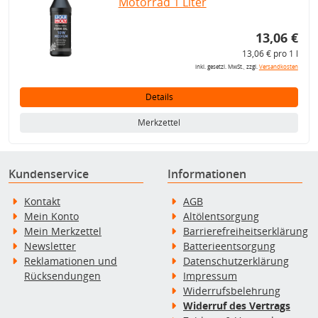
Motorrad 1 Liter
13,06 €
13,06 € pro 1 l
inkl. gesetzl. MwSt., zzgl.
Versandkosten
Details
Merkzettel
Kundenservice
Informationen
Kontakt
AGB
Mein Konto
Altölentsorgung
Mein Merkzettel
Barrierefreiheitserklärung
Newsletter
Batterieentsorgung
Reklamationen und
Datenschutzerklärung
Rücksendungen
Impressum
Widerrufsbelehrung
Widerruf des Vertrags