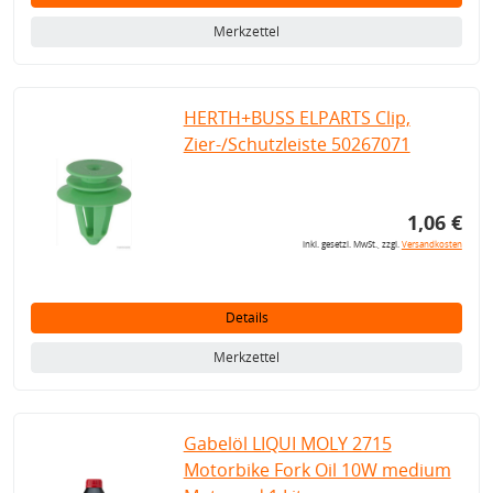
Merkzettel
HERTH+BUSS ELPARTS Clip,
Zier-/Schutzleiste 50267071
1,06 €
inkl. gesetzl. MwSt., zzgl.
Versandkosten
Details
Merkzettel
Gabelöl LIQUI MOLY 2715
Motorbike Fork Oil 10W medium