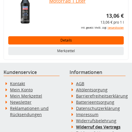
Motorrad 1 Liter
13,06 €
13,06 € pro 1 l
inkl. gesetzl. MwSt., zzgl.
Versandkosten
Details
Merkzettel
Kundenservice
Informationen
Kontakt
AGB
Mein Konto
Altölentsorgung
Mein Merkzettel
Barrierefreiheitserklärung
Newsletter
Batterieentsorgung
Reklamationen und
Datenschutzerklärung
Rücksendungen
Impressum
Widerrufsbelehrung
Widerruf des Vertrags