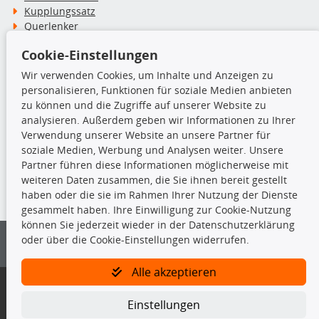
Kupplungssatz
Querlenker
Radlager
Cookie-Einstellungen
Stoßdämpfer
Wir verwenden Cookies, um Inhalte und Anzeigen zu
personalisieren, Funktionen für soziale Medien anbieten
TecDoc Inside
zu können und die Zugriffe auf unserer Website zu
analysieren. Außerdem geben wir Informationen zu Ihrer
Verwendung unserer Website an unsere Partner für
soziale Medien, Werbung und Analysen weiter. Unsere
Partner führen diese Informationen möglicherweise mit
Die hier angezeigten Daten insbesondere die gesamte Datenbank dürfen
weiteren Daten zusammen, die Sie ihnen bereit gestellt
nicht kopiert werden.
haben oder die sie im Rahmen Ihrer Nutzung der Dienste
gesammelt haben. Ihre Einwilligung zur Cookie-Nutzung
Es ist zu unterlassen, die Daten oder die gesamte Datenbank ohne
können Sie jederzeit wieder in der Datenschutzerklärung
vorherige Zustimmung von TecDoc zu vervielfältigen, zu verbreiten
oder über die Cookie-Einstellungen widerrufen.
und/oder diese Handlungen durch Dritte ausführen zu lassen. Ein
Zuwiderhandeln stellt eine Urheberrechtsverletzung dar und wird verfolgt.
Alle akzeptieren
Bitte prüfen Sie, ob das über unseren Onlineshop identifizierte Ersatzteil
auch tatsächlich dem gesuchten Ersatzteil entspricht.
Einstellungen
Gegebenenfalls sind ergänzende Informationen notwendig, um