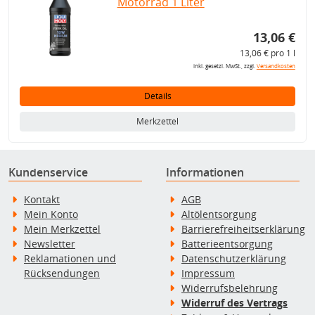
Motorrad 1 Liter
13,06 €
13,06 € pro 1 l
inkl. gesetzl. MwSt., zzgl.
Versandkosten
Details
Merkzettel
Kundenservice
Informationen
Kontakt
AGB
Mein Konto
Altölentsorgung
Mein Merkzettel
Barrierefreiheitserklärung
Newsletter
Batterieentsorgung
Reklamationen und
Datenschutzerklärung
Rücksendungen
Impressum
Widerrufsbelehrung
Widerruf des Vertrags