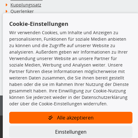
Kupplungssatz
Querlenker
Radlager
Cookie-Einstellungen
Stoßdämpfer
Wir verwenden Cookies, um Inhalte und Anzeigen zu
personalisieren, Funktionen für soziale Medien anbieten
TecDoc Inside
zu können und die Zugriffe auf unserer Website zu
analysieren. Außerdem geben wir Informationen zu Ihrer
Verwendung unserer Website an unsere Partner für
soziale Medien, Werbung und Analysen weiter. Unsere
Partner führen diese Informationen möglicherweise mit
Die hier angezeigten Daten insbesondere die gesamte Datenbank dürfen
weiteren Daten zusammen, die Sie ihnen bereit gestellt
nicht kopiert werden.
haben oder die sie im Rahmen Ihrer Nutzung der Dienste
gesammelt haben. Ihre Einwilligung zur Cookie-Nutzung
Es ist zu unterlassen, die Daten oder die gesamte Datenbank ohne
können Sie jederzeit wieder in der Datenschutzerklärung
vorherige Zustimmung von TecDoc zu vervielfältigen, zu verbreiten
oder über die Cookie-Einstellungen widerrufen.
und/oder diese Handlungen durch Dritte ausführen zu lassen. Ein
Zuwiderhandeln stellt eine Urheberrechtsverletzung dar und wird verfolgt.
Alle akzeptieren
Bitte prüfen Sie, ob das über unseren Onlineshop identifizierte Ersatzteil
auch tatsächlich dem gesuchten Ersatzteil entspricht.
Einstellungen
Gegebenenfalls sind ergänzende Informationen notwendig, um