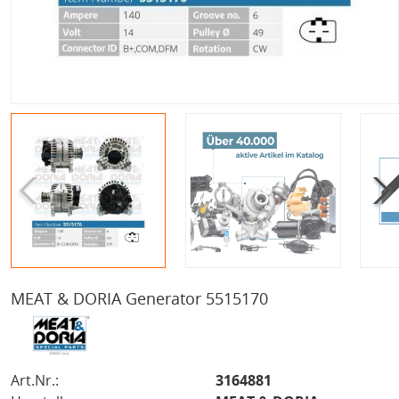
MEAT & DORIA Generator 5515170
Art.Nr.:
3164881