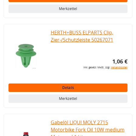
Merkzettel
HERTH+BUSS ELPARTS Clip,
Zier-/Schutzleiste 50267071
1,06 €
inkl. gesetzl. MwSt., zzgl.
Versandkosten
Details
Merkzettel
Gabelöl LIQUI MOLY 2715
Motorbike Fork Oil 10W medium