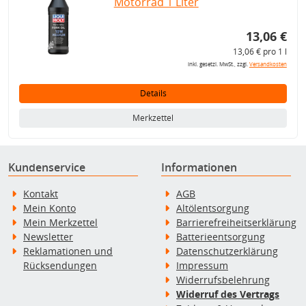
Motorrad 1 Liter
13,06 €
13,06 € pro 1 l
inkl. gesetzl. MwSt., zzgl.
Versandkosten
Details
Merkzettel
Kundenservice
Informationen
Kontakt
AGB
Mein Konto
Altölentsorgung
Mein Merkzettel
Barrierefreiheitserklärung
Newsletter
Batterieentsorgung
Reklamationen und
Datenschutzerklärung
Rücksendungen
Impressum
Widerrufsbelehrung
Widerruf des Vertrags