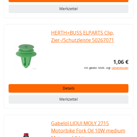
Merkzettel
HERTH+BUSS ELPARTS Clip,
Zier-/Schutzleiste 50267071
1,06 €
inkl. gesetzl. MwSt., zzgl.
Versandkosten
Details
Merkzettel
Gabelöl LIQUI MOLY 2715
Motorbike Fork Oil 10W medium