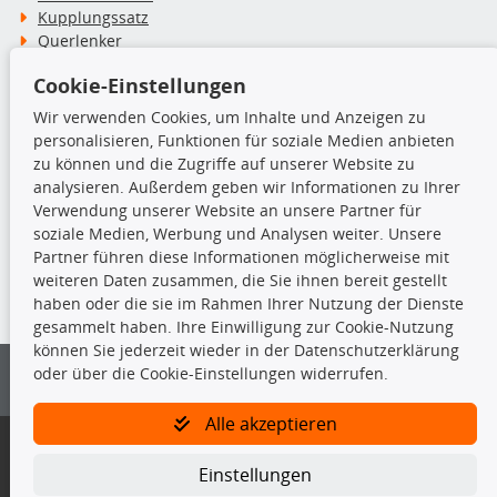
Kupplungssatz
Querlenker
Radlager
Cookie-Einstellungen
Stoßdämpfer
Wir verwenden Cookies, um Inhalte und Anzeigen zu
personalisieren, Funktionen für soziale Medien anbieten
TecDoc Inside
zu können und die Zugriffe auf unserer Website zu
analysieren. Außerdem geben wir Informationen zu Ihrer
Verwendung unserer Website an unsere Partner für
soziale Medien, Werbung und Analysen weiter. Unsere
Partner führen diese Informationen möglicherweise mit
Die hier angezeigten Daten insbesondere die gesamte Datenbank dürfen
weiteren Daten zusammen, die Sie ihnen bereit gestellt
nicht kopiert werden.
haben oder die sie im Rahmen Ihrer Nutzung der Dienste
gesammelt haben. Ihre Einwilligung zur Cookie-Nutzung
Es ist zu unterlassen, die Daten oder die gesamte Datenbank ohne
können Sie jederzeit wieder in der Datenschutzerklärung
vorherige Zustimmung von TecDoc zu vervielfältigen, zu verbreiten
oder über die Cookie-Einstellungen widerrufen.
und/oder diese Handlungen durch Dritte ausführen zu lassen. Ein
Zuwiderhandeln stellt eine Urheberrechtsverletzung dar und wird verfolgt.
Alle akzeptieren
Bitte prüfen Sie, ob das über unseren Onlineshop identifizierte Ersatzteil
auch tatsächlich dem gesuchten Ersatzteil entspricht.
Einstellungen
Gegebenenfalls sind ergänzende Informationen notwendig, um