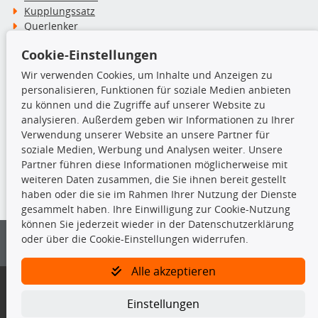
Kupplungssatz
Querlenker
Radlager
Cookie-Einstellungen
Stoßdämpfer
Wir verwenden Cookies, um Inhalte und Anzeigen zu
personalisieren, Funktionen für soziale Medien anbieten
TecDoc Inside
zu können und die Zugriffe auf unserer Website zu
analysieren. Außerdem geben wir Informationen zu Ihrer
Verwendung unserer Website an unsere Partner für
soziale Medien, Werbung und Analysen weiter. Unsere
Partner führen diese Informationen möglicherweise mit
Die hier angezeigten Daten insbesondere die gesamte Datenbank dürfen
weiteren Daten zusammen, die Sie ihnen bereit gestellt
nicht kopiert werden.
haben oder die sie im Rahmen Ihrer Nutzung der Dienste
gesammelt haben. Ihre Einwilligung zur Cookie-Nutzung
Es ist zu unterlassen, die Daten oder die gesamte Datenbank ohne
können Sie jederzeit wieder in der Datenschutzerklärung
vorherige Zustimmung von TecDoc zu vervielfältigen, zu verbreiten
oder über die Cookie-Einstellungen widerrufen.
und/oder diese Handlungen durch Dritte ausführen zu lassen. Ein
Zuwiderhandeln stellt eine Urheberrechtsverletzung dar und wird verfolgt.
Alle akzeptieren
Bitte prüfen Sie, ob das über unseren Onlineshop identifizierte Ersatzteil
auch tatsächlich dem gesuchten Ersatzteil entspricht.
Einstellungen
Gegebenenfalls sind ergänzende Informationen notwendig, um