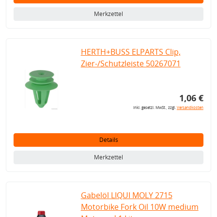
Merkzettel
HERTH+BUSS ELPARTS Clip,
Zier-/Schutzleiste 50267071
1,06 €
inkl. gesetzl. MwSt., zzgl.
Versandkosten
Details
Merkzettel
Gabelöl LIQUI MOLY 2715
Motorbike Fork Oil 10W medium