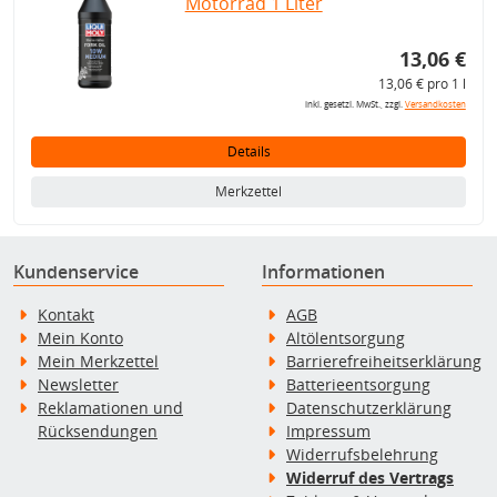
Motorrad 1 Liter
13,06 €
13,06 € pro 1 l
inkl. gesetzl. MwSt., zzgl.
Versandkosten
Details
Merkzettel
Kundenservice
Informationen
Kontakt
AGB
Mein Konto
Altölentsorgung
Mein Merkzettel
Barrierefreiheitserklärung
Newsletter
Batterieentsorgung
Reklamationen und
Datenschutzerklärung
Rücksendungen
Impressum
Widerrufsbelehrung
Widerruf des Vertrags