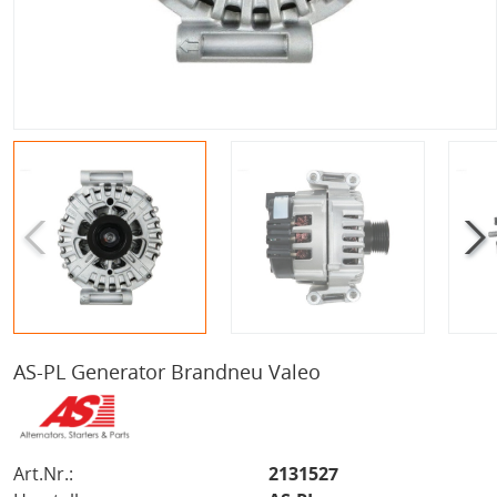
AS-PL Generator Brandneu Valeo
Art.Nr.:
2131527