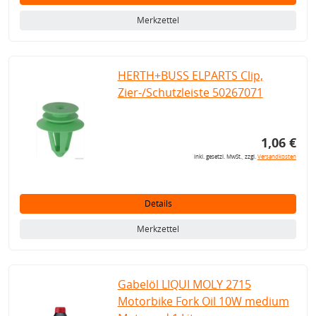
Merkzettel
HERTH+BUSS ELPARTS Clip,
Zier-/Schutzleiste 50267071
1,06 €
inkl. gesetzl. MwSt., zzgl.
Versandkosten
Details
Merkzettel
Gabelöl LIQUI MOLY 2715
Motorbike Fork Oil 10W medium