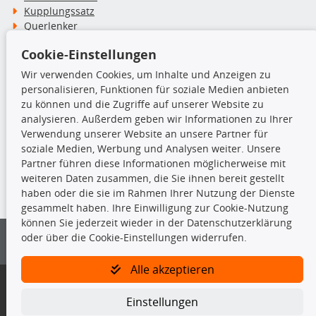
Kupplungssatz
Querlenker
Radlager
Cookie-Einstellungen
Stoßdämpfer
Wir verwenden Cookies, um Inhalte und Anzeigen zu
personalisieren, Funktionen für soziale Medien anbieten
TecDoc Inside
zu können und die Zugriffe auf unserer Website zu
analysieren. Außerdem geben wir Informationen zu Ihrer
Verwendung unserer Website an unsere Partner für
soziale Medien, Werbung und Analysen weiter. Unsere
Partner führen diese Informationen möglicherweise mit
Die hier angezeigten Daten insbesondere die gesamte Datenbank dürfen
weiteren Daten zusammen, die Sie ihnen bereit gestellt
nicht kopiert werden.
haben oder die sie im Rahmen Ihrer Nutzung der Dienste
gesammelt haben. Ihre Einwilligung zur Cookie-Nutzung
Es ist zu unterlassen, die Daten oder die gesamte Datenbank ohne
können Sie jederzeit wieder in der Datenschutzerklärung
vorherige Zustimmung von TecDoc zu vervielfältigen, zu verbreiten
oder über die Cookie-Einstellungen widerrufen.
und/oder diese Handlungen durch Dritte ausführen zu lassen. Ein
Zuwiderhandeln stellt eine Urheberrechtsverletzung dar und wird verfolgt.
Alle akzeptieren
Bitte prüfen Sie, ob das über unseren Onlineshop identifizierte Ersatzteil
auch tatsächlich dem gesuchten Ersatzteil entspricht.
Einstellungen
Gegebenenfalls sind ergänzende Informationen notwendig, um