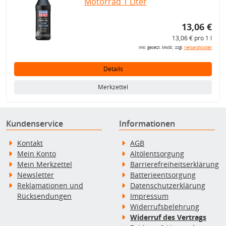
Motorrad 1 Liter
13,06 €
13,06 € pro 1 l
inkl. gesetzl. MwSt., zzgl.
Versandkosten
Details
Merkzettel
Kundenservice
Informationen
Kontakt
AGB
Mein Konto
Altölentsorgung
Mein Merkzettel
Barrierefreiheitserklärung
Newsletter
Batterieentsorgung
Reklamationen und
Datenschutzerklärung
Rücksendungen
Impressum
Widerrufsbelehrung
Widerruf des Vertrags