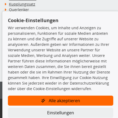
Kupplungssatz
Querlenker
Radlager
Cookie-Einstellungen
Stoßdämpfer
Wir verwenden Cookies, um Inhalte und Anzeigen zu
personalisieren, Funktionen für soziale Medien anbieten
TecDoc Inside
zu können und die Zugriffe auf unserer Website zu
analysieren. Außerdem geben wir Informationen zu Ihrer
Verwendung unserer Website an unsere Partner für
soziale Medien, Werbung und Analysen weiter. Unsere
Partner führen diese Informationen möglicherweise mit
Die hier angezeigten Daten insbesondere die gesamte Datenbank dürfen
weiteren Daten zusammen, die Sie ihnen bereit gestellt
nicht kopiert werden.
haben oder die sie im Rahmen Ihrer Nutzung der Dienste
gesammelt haben. Ihre Einwilligung zur Cookie-Nutzung
Es ist zu unterlassen, die Daten oder die gesamte Datenbank ohne
können Sie jederzeit wieder in der Datenschutzerklärung
vorherige Zustimmung von TecDoc zu vervielfältigen, zu verbreiten
oder über die Cookie-Einstellungen widerrufen.
und/oder diese Handlungen durch Dritte ausführen zu lassen. Ein
Zuwiderhandeln stellt eine Urheberrechtsverletzung dar und wird verfolgt.
Alle akzeptieren
Bitte prüfen Sie, ob das über unseren Onlineshop identifizierte Ersatzteil
auch tatsächlich dem gesuchten Ersatzteil entspricht.
Einstellungen
Gegebenenfalls sind ergänzende Informationen notwendig, um