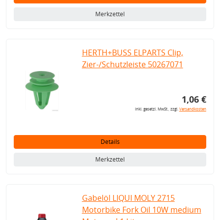
Merkzettel
HERTH+BUSS ELPARTS Clip,
Zier-/Schutzleiste 50267071
1,06 €
inkl. gesetzl. MwSt., zzgl.
Versandkosten
Details
Merkzettel
Gabelöl LIQUI MOLY 2715
Motorbike Fork Oil 10W medium