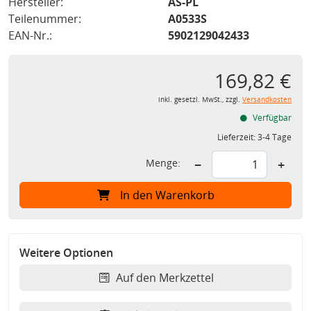
Hersteller:
AS-PL
Teilenummer:
A0533S
EAN-Nr.:
5902129042433
169,82 €
inkl. gesetzl. MwSt., zzgl.
Versandkosten
Verfügbar
Lieferzeit:
3-4 Tage
Menge:
−
+
In den Warenkorb
Weitere Optionen
Auf den Merkzettel