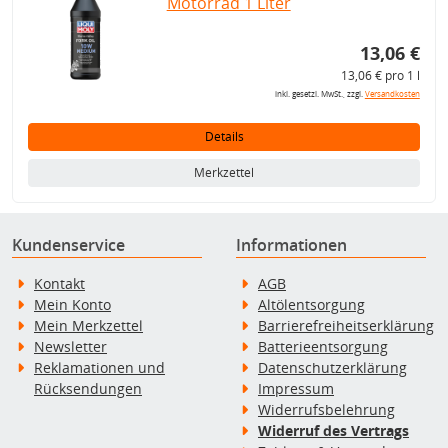
Motorrad 1 Liter
13,06 €
13,06 € pro 1 l
inkl. gesetzl. MwSt., zzgl.
Versandkosten
Details
Merkzettel
Kundenservice
Informationen
Kontakt
AGB
Mein Konto
Altölentsorgung
Mein Merkzettel
Barrierefreiheitserklärung
Newsletter
Batterieentsorgung
Reklamationen und
Datenschutzerklärung
Rücksendungen
Impressum
Widerrufsbelehrung
Widerruf des Vertrags