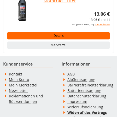
Motorrad 1 Liter
13,06 €
13,06 € pro 1 l
inkl. gesetzl. MwSt., zzgl.
Versandkosten
Details
Merkzettel
Kundenservice
Informationen
Kontakt
AGB
Mein Konto
Altölentsorgung
Mein Merkzettel
Barrierefreiheitserklärung
Newsletter
Batterieentsorgung
Reklamationen und
Datenschutzerklärung
Rücksendungen
Impressum
Widerrufsbelehrung
Widerruf des Vertrags