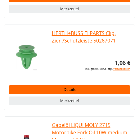
Merkzettel
HERTH+BUSS ELPARTS Clip,
Zier-/Schutzleiste 50267071
1,06 €
inkl. gesetzl. MwSt., zzgl.
Versandkosten
Details
Merkzettel
Gabelöl LIQUI MOLY 2715
Motorbike Fork Oil 10W medium