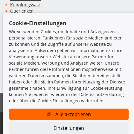
Kupplungssatz
Querlenker
Radlager
Cookie-Einstellungen
Stoßdämpfer
Wir verwenden Cookies, um Inhalte und Anzeigen zu
personalisieren, Funktionen für soziale Medien anbieten
TecDoc Inside
zu können und die Zugriffe auf unserer Website zu
analysieren. Außerdem geben wir Informationen zu Ihrer
Verwendung unserer Website an unsere Partner für
soziale Medien, Werbung und Analysen weiter. Unsere
Partner führen diese Informationen möglicherweise mit
Die hier angezeigten Daten insbesondere die gesamte Datenbank dürfen
weiteren Daten zusammen, die Sie ihnen bereit gestellt
nicht kopiert werden.
haben oder die sie im Rahmen Ihrer Nutzung der Dienste
gesammelt haben. Ihre Einwilligung zur Cookie-Nutzung
Es ist zu unterlassen, die Daten oder die gesamte Datenbank ohne
können Sie jederzeit wieder in der Datenschutzerklärung
vorherige Zustimmung von TecDoc zu vervielfältigen, zu verbreiten
oder über die Cookie-Einstellungen widerrufen.
und/oder diese Handlungen durch Dritte ausführen zu lassen. Ein
Zuwiderhandeln stellt eine Urheberrechtsverletzung dar und wird verfolgt.
Alle akzeptieren
Bitte prüfen Sie, ob das über unseren Onlineshop identifizierte Ersatzteil
auch tatsächlich dem gesuchten Ersatzteil entspricht.
Einstellungen
Gegebenenfalls sind ergänzende Informationen notwendig, um