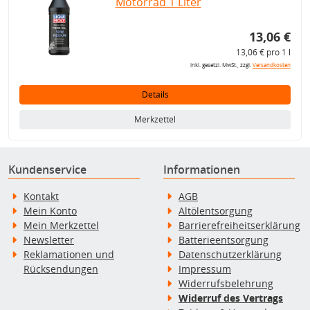
Motorrad 1 Liter
13,06 €
13,06 € pro 1 l
inkl. gesetzl. MwSt., zzgl.
Versandkosten
Details
Merkzettel
Kundenservice
Informationen
Kontakt
AGB
Mein Konto
Altölentsorgung
Mein Merkzettel
Barrierefreiheitserklärung
Newsletter
Batterieentsorgung
Reklamationen und
Datenschutzerklärung
Rücksendungen
Impressum
Widerrufsbelehrung
Widerruf des Vertrags