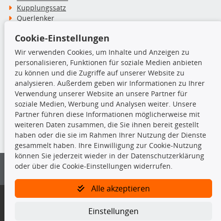
Kupplungssatz
Querlenker
Radlager
Cookie-Einstellungen
Stoßdämpfer
Wir verwenden Cookies, um Inhalte und Anzeigen zu
personalisieren, Funktionen für soziale Medien anbieten
TecDoc Inside
zu können und die Zugriffe auf unserer Website zu
analysieren. Außerdem geben wir Informationen zu Ihrer
Verwendung unserer Website an unsere Partner für
soziale Medien, Werbung und Analysen weiter. Unsere
Partner führen diese Informationen möglicherweise mit
Die hier angezeigten Daten insbesondere die gesamte Datenbank dürfen
weiteren Daten zusammen, die Sie ihnen bereit gestellt
nicht kopiert werden.
haben oder die sie im Rahmen Ihrer Nutzung der Dienste
gesammelt haben. Ihre Einwilligung zur Cookie-Nutzung
Es ist zu unterlassen, die Daten oder die gesamte Datenbank ohne
können Sie jederzeit wieder in der Datenschutzerklärung
vorherige Zustimmung von TecDoc zu vervielfältigen, zu verbreiten
oder über die Cookie-Einstellungen widerrufen.
und/oder diese Handlungen durch Dritte ausführen zu lassen. Ein
Zuwiderhandeln stellt eine Urheberrechtsverletzung dar und wird verfolgt.
Alle akzeptieren
Bitte prüfen Sie, ob das über unseren Onlineshop identifizierte Ersatzteil
auch tatsächlich dem gesuchten Ersatzteil entspricht.
Einstellungen
Gegebenenfalls sind ergänzende Informationen notwendig, um