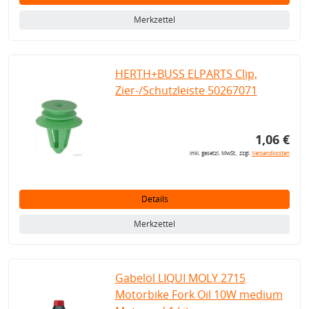
Merkzettel
HERTH+BUSS ELPARTS Clip,
Zier-/Schutzleiste 50267071
1,06 €
inkl. gesetzl. MwSt., zzgl.
Versandkosten
Details
Merkzettel
Gabelöl LIQUI MOLY 2715
Motorbike Fork Oil 10W medium