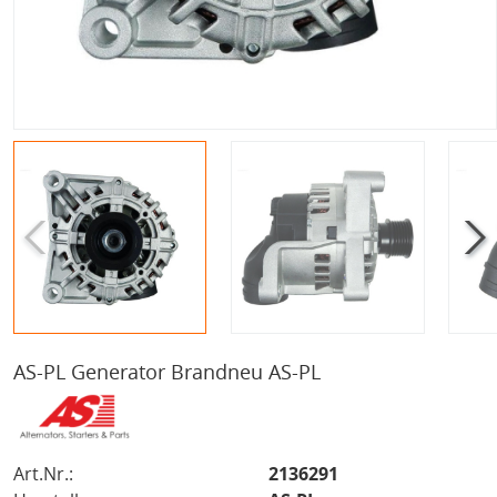
AS-PL Generator Brandneu AS-PL
Art.Nr.:
2136291