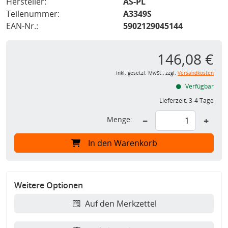
Hersteller:
AS-PL
Teilenummer:
A3349S
EAN-Nr.:
5902129045144
146,08 €
inkl. gesetzl. MwSt., zzgl.
Versandkosten
Verfügbar
Lieferzeit:
3-4 Tage
Menge:
−
+
In den Warenkorb
Weitere Optionen
Auf den Merkzettel