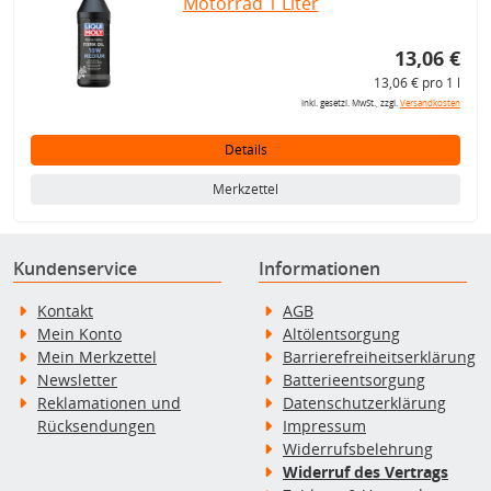
Motorrad 1 Liter
13,06 €
13,06 € pro 1 l
inkl. gesetzl. MwSt., zzgl.
Versandkosten
Details
Merkzettel
Kundenservice
Informationen
Kontakt
AGB
Mein Konto
Altölentsorgung
Mein Merkzettel
Barrierefreiheitserklärung
Newsletter
Batterieentsorgung
Reklamationen und
Datenschutzerklärung
Rücksendungen
Impressum
Widerrufsbelehrung
Widerruf des Vertrags