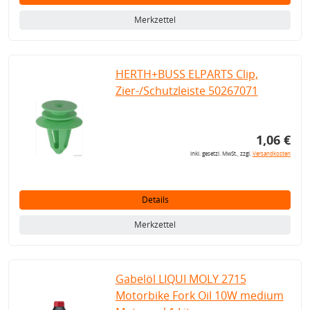
Merkzettel
HERTH+BUSS ELPARTS Clip,
Zier-/Schutzleiste 50267071
1,06 €
inkl. gesetzl. MwSt., zzgl.
Versandkosten
Details
Merkzettel
Gabelöl LIQUI MOLY 2715
Motorbike Fork Oil 10W medium