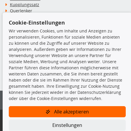
Kupplungssatz
Querlenker
Radlager
Cookie-Einstellungen
Stoßdämpfer
Wir verwenden Cookies, um Inhalte und Anzeigen zu
personalisieren, Funktionen für soziale Medien anbieten
TecDoc Inside
zu können und die Zugriffe auf unserer Website zu
analysieren. Außerdem geben wir Informationen zu Ihrer
Verwendung unserer Website an unsere Partner für
soziale Medien, Werbung und Analysen weiter. Unsere
Partner führen diese Informationen möglicherweise mit
Die hier angezeigten Daten insbesondere die gesamte Datenbank dürfen
weiteren Daten zusammen, die Sie ihnen bereit gestellt
nicht kopiert werden.
haben oder die sie im Rahmen Ihrer Nutzung der Dienste
gesammelt haben. Ihre Einwilligung zur Cookie-Nutzung
Es ist zu unterlassen, die Daten oder die gesamte Datenbank ohne
können Sie jederzeit wieder in der Datenschutzerklärung
vorherige Zustimmung von TecDoc zu vervielfältigen, zu verbreiten
oder über die Cookie-Einstellungen widerrufen.
und/oder diese Handlungen durch Dritte ausführen zu lassen. Ein
Zuwiderhandeln stellt eine Urheberrechtsverletzung dar und wird verfolgt.
Alle akzeptieren
Bitte prüfen Sie, ob das über unseren Onlineshop identifizierte Ersatzteil
auch tatsächlich dem gesuchten Ersatzteil entspricht.
Einstellungen
Gegebenenfalls sind ergänzende Informationen notwendig, um