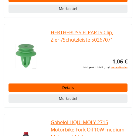
Merkzettel
HERTH+BUSS ELPARTS Clip,
Zier-/Schutzleiste 50267071
1,06 €
inkl. gesetzl. MwSt., zzgl.
Versandkosten
Details
Merkzettel
Gabelöl LIQUI MOLY 2715
Motorbike Fork Oil 10W medium