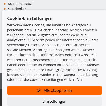
Kupplungssatz
Querlenker
Radlager
Cookie-Einstellungen
Stoßdämpfer
Wir verwenden Cookies, um Inhalte und Anzeigen zu
personalisieren, Funktionen für soziale Medien anbieten
TecDoc Inside
zu können und die Zugriffe auf unserer Website zu
analysieren. Außerdem geben wir Informationen zu Ihrer
Verwendung unserer Website an unsere Partner für
soziale Medien, Werbung und Analysen weiter. Unsere
Partner führen diese Informationen möglicherweise mit
Die hier angezeigten Daten insbesondere die gesamte Datenbank dürfen
weiteren Daten zusammen, die Sie ihnen bereit gestellt
nicht kopiert werden.
haben oder die sie im Rahmen Ihrer Nutzung der Dienste
gesammelt haben. Ihre Einwilligung zur Cookie-Nutzung
Es ist zu unterlassen, die Daten oder die gesamte Datenbank ohne
können Sie jederzeit wieder in der Datenschutzerklärung
vorherige Zustimmung von TecDoc zu vervielfältigen, zu verbreiten
oder über die Cookie-Einstellungen widerrufen.
und/oder diese Handlungen durch Dritte ausführen zu lassen. Ein
Zuwiderhandeln stellt eine Urheberrechtsverletzung dar und wird verfolgt.
Alle akzeptieren
Bitte prüfen Sie, ob das über unseren Onlineshop identifizierte Ersatzteil
auch tatsächlich dem gesuchten Ersatzteil entspricht.
Einstellungen
Gegebenenfalls sind ergänzende Informationen notwendig, um