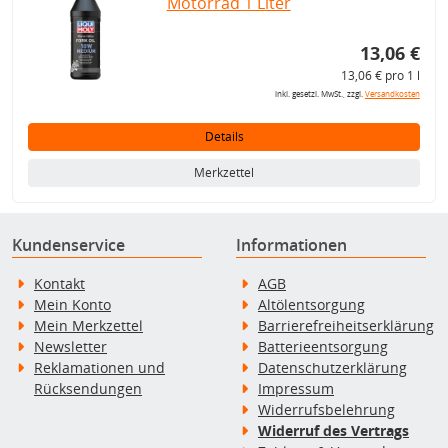
Motorrad 1 Liter
13,06 €
13,06 € pro 1 l
inkl. gesetzl. MwSt., zzgl.
Versandkosten
Details
Merkzettel
Kundenservice
Informationen
Kontakt
AGB
Mein Konto
Altölentsorgung
Mein Merkzettel
Barrierefreiheitserklärung
Newsletter
Batterieentsorgung
Reklamationen und
Datenschutzerklärung
Rücksendungen
Impressum
Widerrufsbelehrung
Widerruf des Vertrags