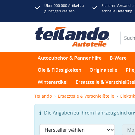
Über 900.000 Artikel zu
Sicherer Versand u
günstigen Preisen
schnelle Lieferung
Autozubehör & Pannenhilfe
B-Ware
Öle & Flüssigkeiten
Originalteile
Pfl
Winterartikel
Ersatzteile & Verschleißtei
Teilando
Ersatzteile & Verschleißteile
Elektrik
Die Angaben zu Ihrem Fahrzeug sind unvo