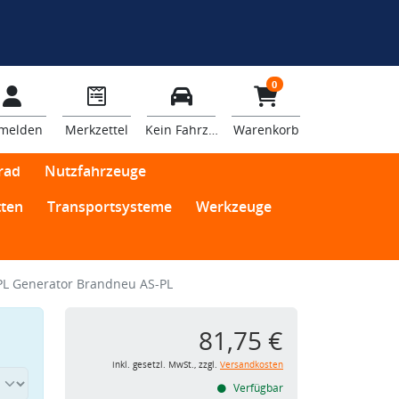
0
melden
Merkzettel
Kein Fahrzeug
Warenkorb
rad
Nutzfahrzeuge
ten
Transportsysteme
Werkzeuge
PL Generator Brandneu AS-PL
81,75 €
inkl. gesetzl. MwSt., zzgl.
Versandkosten
Verfügbar