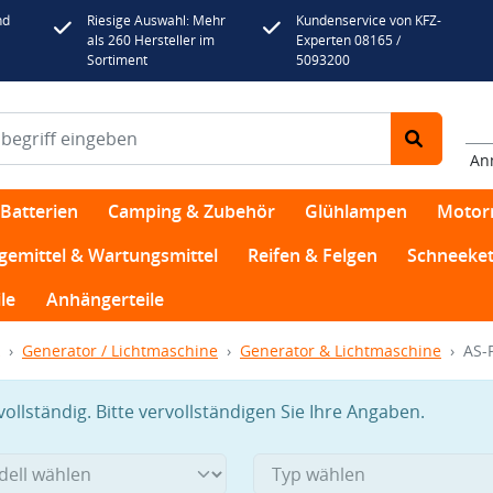
nd
Riesige Auswahl: Mehr
Kundenservice von KFZ-
als 260 Hersteller im
Experten 08165 /
Sortiment
5093200
An
Batterien
Camping & Zubehör
Glühlampen
Motor
egemittel & Wartungsmittel
Reifen & Felgen
Schneeket
le
Anhängerteile
Generator / Lichtmaschine
Generator & Lichtmaschine
AS-
llständig. Bitte vervollständigen Sie Ihre Angaben.