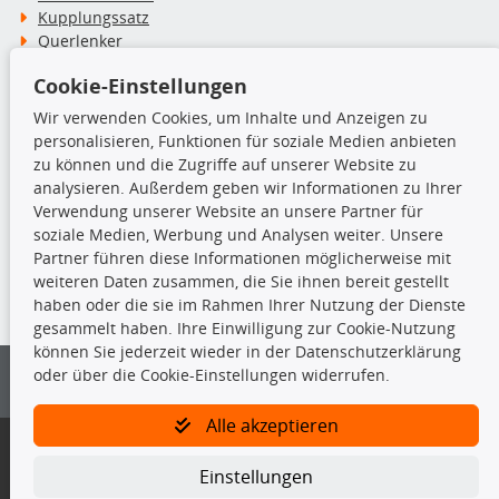
Kupplungssatz
Querlenker
Radlager
Cookie-Einstellungen
Stoßdämpfer
Wir verwenden Cookies, um Inhalte und Anzeigen zu
personalisieren, Funktionen für soziale Medien anbieten
TecDoc Inside
zu können und die Zugriffe auf unserer Website zu
analysieren. Außerdem geben wir Informationen zu Ihrer
Verwendung unserer Website an unsere Partner für
soziale Medien, Werbung und Analysen weiter. Unsere
Partner führen diese Informationen möglicherweise mit
Die hier angezeigten Daten insbesondere die gesamte Datenbank dürfen
weiteren Daten zusammen, die Sie ihnen bereit gestellt
nicht kopiert werden.
haben oder die sie im Rahmen Ihrer Nutzung der Dienste
gesammelt haben. Ihre Einwilligung zur Cookie-Nutzung
Es ist zu unterlassen, die Daten oder die gesamte Datenbank ohne
können Sie jederzeit wieder in der Datenschutzerklärung
vorherige Zustimmung von TecDoc zu vervielfältigen, zu verbreiten
oder über die Cookie-Einstellungen widerrufen.
und/oder diese Handlungen durch Dritte ausführen zu lassen. Ein
Zuwiderhandeln stellt eine Urheberrechtsverletzung dar und wird verfolgt.
Alle akzeptieren
Bitte prüfen Sie, ob das über unseren Onlineshop identifizierte Ersatzteil
auch tatsächlich dem gesuchten Ersatzteil entspricht.
Einstellungen
Gegebenenfalls sind ergänzende Informationen notwendig, um