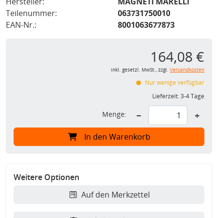
Hersteller:
MAGNETI MARELLI
Teilenummer:
063731750010
EAN-Nr.:
8001063677873
164,08 €
inkl. gesetzl. MwSt., zzgl.
Versandkosten
Nur wenige verfügbar
Lieferzeit:
3-4 Tage
Menge:
−
+
In den Warenkorb
Weitere Optionen
Auf den Merkzettel