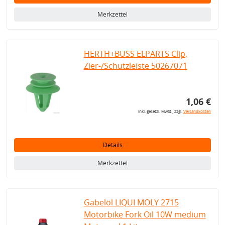
Merkzettel
HERTH+BUSS ELPARTS Clip,
Zier-/Schutzleiste 50267071
1,06 €
inkl. gesetzl. MwSt., zzgl.
Versandkosten
Details
Merkzettel
Gabelöl LIQUI MOLY 2715
Motorbike Fork Oil 10W medium