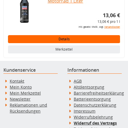
Motorrad 1 Liter
13,06 €
13,06 € pro 1 l
inkl. gesetzl. MwSt., zzgl.
Versandkosten
Details
Merkzettel
Kundenservice
Informationen
Kontakt
AGB
Mein Konto
Altölentsorgung
Mein Merkzettel
Barrierefreiheitserklärung
Newsletter
Batterieentsorgung
Reklamationen und
Datenschutzerklärung
Rücksendungen
Impressum
Widerrufsbelehrung
Widerruf des Vertrags