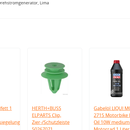
Drehstromgenerator, Lima
fett 1
HERTH+BUSS
Gabelöl LIQUI M
ELPARTS Clip,
2715 Motorbike 
iegelung
Zier-/Schutzleiste
Oil 10W medium
50267071
Motorrad 1 Liter