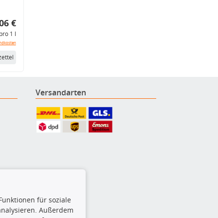
06 €
pro 1 l
ndkosten
ettel
Versandarten
Funktionen für soziale
 analysieren. Außerdem