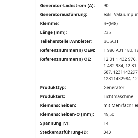
Generator-Ladestrom [A]:
90
Generatorausführung:
exkl. Vakuumpu
Klemme:
B+(M8)
Länge [mm]:
235
Teilehersteller/Anbieter:
BOSCH
Referenznummer(n) OEM:
1 986 A01 180, 1
Referenznummer(n) OE:
12 31 1 432 976, 
1 432 984, 12 31 
687, 1231143297
12311432984, 12
Produkttyp:
Generator
Produktart:
Lichtmaschine
Riemenscheiben:
mit Mehrfachri
Riemenscheiben-Ø [mm]:
49,50
Spannung [V]:
14
Steckerausführung-ID:
343