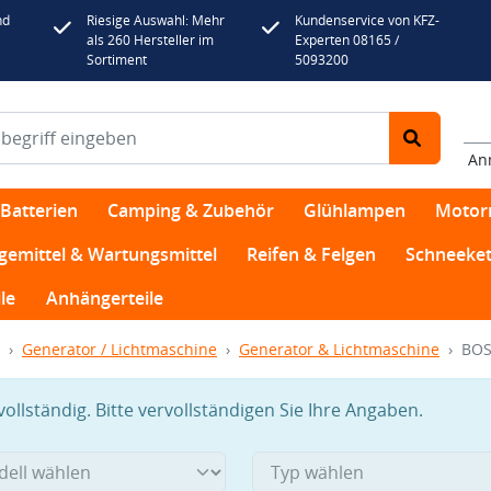
nd
Riesige Auswahl: Mehr
Kundenservice von KFZ-
als 260 Hersteller im
Experten 08165 /
Sortiment
5093200
An
Batterien
Camping & Zubehör
Glühlampen
Motor
egemittel & Wartungsmittel
Reifen & Felgen
Schneeket
le
Anhängerteile
Generator / Lichtmaschine
Generator & Lichtmaschine
BOS
llständig. Bitte vervollständigen Sie Ihre Angaben.