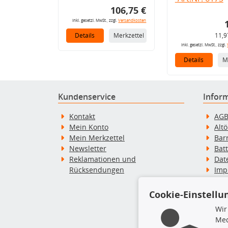
106,75 €
inkl. gesetzl. MwSt., zzgl.
Versandkosten
Details
Merkzettel
11,9
inkl. gesetzl. MwSt., zzgl.
Details
M
Kundenservice
Infor
Kontakt
AG
Mein Konto
Alt
Mein Merkzettel
Bar
Newsletter
Bat
Reklamationen und
Dat
Rücksendungen
Imp
Wid
Wid
Cookie-Einstellu
Zah
Wir
Med