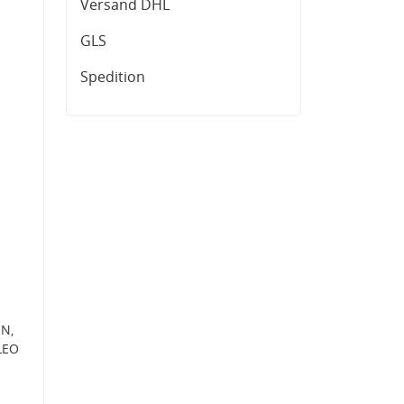
Versand DHL
GLS
Spedition
1N,
LEO