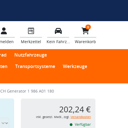
0
melden
Merkzettel
Kein Fahrzeug
Warenkorb
rad
Nutzfahrzeuge
ten
Transportsysteme
Werkzeuge
CH Generator 1 986 A01 180
202,24 €
inkl. gesetzl. MwSt., zzgl.
Versandkosten
Verfügbar