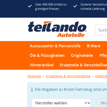
Über 900.000 Artikel zu
Sicherer Versand u
günstigen Preisen
schnelle Lieferung
Autozubehör & Pannenhilfe
B-Ware
Öle & Flüssigkeiten
Originalteile
Pfl
Winterartikel
Ersatzteile & Verschleißtei
Teilando
Ersatzteile & Verschleißteile
Elektrik
Die Angaben zu Ihrem Fahrzeug sind unvo