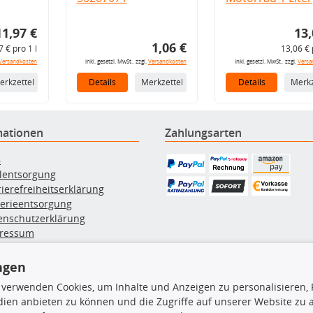
11,97 €
13,
1,06 €
7 € pro 1 l
13,06 € 
Versandkosten
inkl. gesetzl. MwSt., zzgl.
Versandkosten
inkl. gesetzl. MwSt., zzgl.
Versa
erkzettel
Details
Merkzettel
Details
Merkz
mationen
Zahlungsarten
B
ölentsorgung
rierefreiheitserklärung
terieentsorgung
enschutzerklärung
ressum
errufsbelehrung
erruf des Vertrags
ngen
lung & Versand
 verwenden Cookies, um Inhalte und Anzeigen zu personalisieren, 
ien anbieten zu können und die Zugriffe auf unserer Website zu