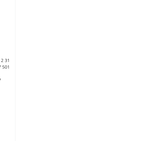
12 31
7 501
7