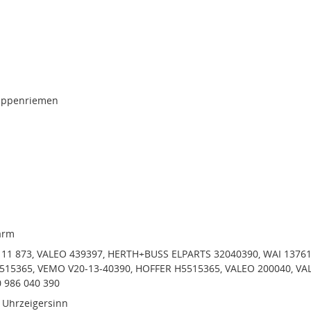
rippenriemen
arm
111 873, VALEO 439397, HERTH+BUSS ELPARTS 32040390, WAI 1376
515365, VEMO V20-13-40390, HOFFER H5515365, VALEO 200040, VA
 986 040 390
 Uhrzeigersinn