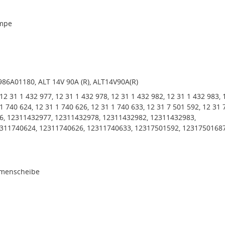
mpe
986A01180, ALT 14V 90A (R), ALT14V90A(R)
12 31 1 432 977, 12 31 1 432 978, 12 31 1 432 982, 12 31 1 432 983, 
1 740 624, 12 31 1 740 626, 12 31 1 740 633, 12 31 7 501 592, 12 31 
6, 12311432977, 12311432978, 12311432982, 12311432983,
311740624, 12311740626, 12311740633, 12317501592, 1231750168
emenscheibe