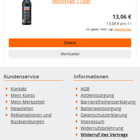
Motorrad 1 Liter
13,06 €
13,06 € pro 1 l
inkl. gesetzl. MwSt., zzgl.
Versandkosten
Details
Merkzettel
Kundenservice
Informationen
Kontakt
AGB
Mein Konto
Altölentsorgung
Mein Merkzettel
Barrierefreiheitserklärung
Newsletter
Batterieentsorgung
Reklamationen und
Datenschutzerklärung
Rücksendungen
Impressum
Widerrufsbelehrung
Widerruf des Vertrags