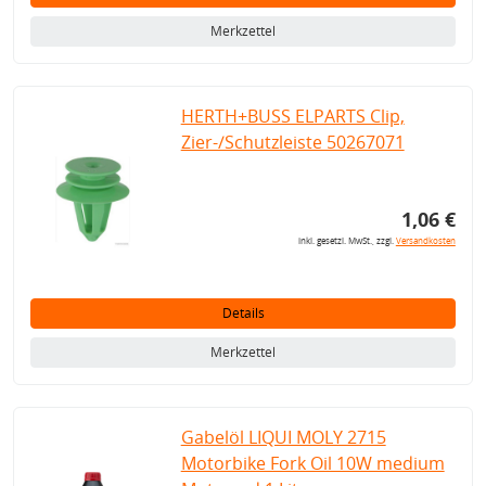
Merkzettel
HERTH+BUSS ELPARTS Clip,
Zier-/Schutzleiste 50267071
1,06 €
inkl. gesetzl. MwSt., zzgl.
Versandkosten
Details
Merkzettel
Gabelöl LIQUI MOLY 2715
Motorbike Fork Oil 10W medium