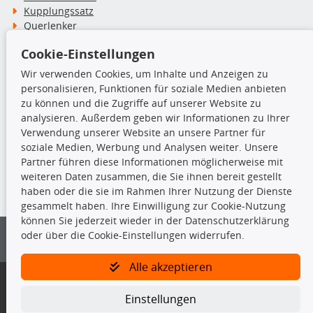
Kupplungssatz
Querlenker
Radlager
Cookie-Einstellungen
Stoßdämpfer
Wir verwenden Cookies, um Inhalte und Anzeigen zu
personalisieren, Funktionen für soziale Medien anbieten
TecDoc Inside
zu können und die Zugriffe auf unserer Website zu
analysieren. Außerdem geben wir Informationen zu Ihrer
Verwendung unserer Website an unsere Partner für
soziale Medien, Werbung und Analysen weiter. Unsere
Partner führen diese Informationen möglicherweise mit
Die hier angezeigten Daten insbesondere die gesamte Datenbank dürfen
weiteren Daten zusammen, die Sie ihnen bereit gestellt
nicht kopiert werden.
haben oder die sie im Rahmen Ihrer Nutzung der Dienste
gesammelt haben. Ihre Einwilligung zur Cookie-Nutzung
Es ist zu unterlassen, die Daten oder die gesamte Datenbank ohne
können Sie jederzeit wieder in der Datenschutzerklärung
vorherige Zustimmung von TecDoc zu vervielfältigen, zu verbreiten
oder über die Cookie-Einstellungen widerrufen.
und/oder diese Handlungen durch Dritte ausführen zu lassen. Ein
Zuwiderhandeln stellt eine Urheberrechtsverletzung dar und wird verfolgt.
Alle akzeptieren
Bitte prüfen Sie, ob das über unseren Onlineshop identifizierte Ersatzteil
auch tatsächlich dem gesuchten Ersatzteil entspricht.
Einstellungen
Gegebenenfalls sind ergänzende Informationen notwendig, um