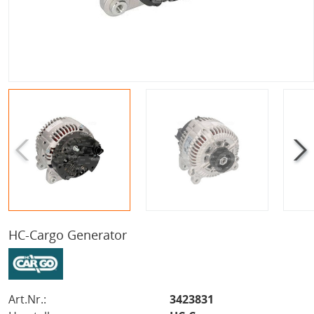
HC-Cargo Generator
Art.Nr.:
3423831