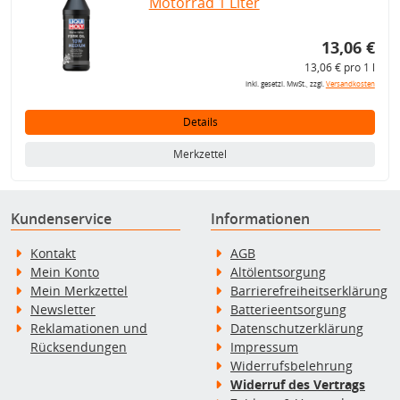
Motorrad 1 Liter
13,06 €
13,06 € pro 1 l
inkl. gesetzl. MwSt., zzgl.
Versandkosten
Details
Merkzettel
Kundenservice
Informationen
Kontakt
AGB
Mein Konto
Altölentsorgung
Mein Merkzettel
Barrierefreiheitserklärung
Newsletter
Batterieentsorgung
Reklamationen und
Datenschutzerklärung
Rücksendungen
Impressum
Widerrufsbelehrung
Widerruf des Vertrags