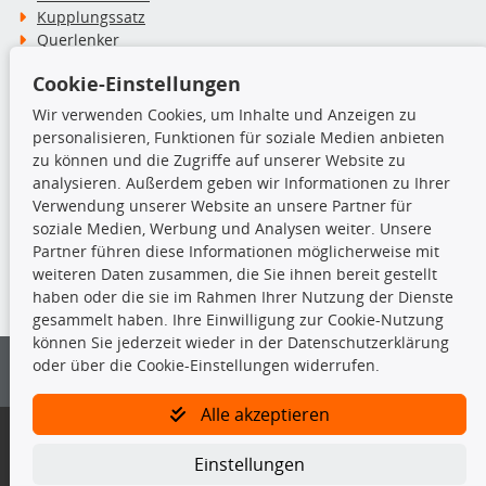
Kupplungssatz
Querlenker
Radlager
Cookie-Einstellungen
Stoßdämpfer
Wir verwenden Cookies, um Inhalte und Anzeigen zu
personalisieren, Funktionen für soziale Medien anbieten
TecDoc Inside
zu können und die Zugriffe auf unserer Website zu
analysieren. Außerdem geben wir Informationen zu Ihrer
Verwendung unserer Website an unsere Partner für
soziale Medien, Werbung und Analysen weiter. Unsere
Partner führen diese Informationen möglicherweise mit
Die hier angezeigten Daten insbesondere die gesamte Datenbank dürfen
weiteren Daten zusammen, die Sie ihnen bereit gestellt
nicht kopiert werden.
haben oder die sie im Rahmen Ihrer Nutzung der Dienste
gesammelt haben. Ihre Einwilligung zur Cookie-Nutzung
Es ist zu unterlassen, die Daten oder die gesamte Datenbank ohne
können Sie jederzeit wieder in der Datenschutzerklärung
vorherige Zustimmung von TecDoc zu vervielfältigen, zu verbreiten
oder über die Cookie-Einstellungen widerrufen.
und/oder diese Handlungen durch Dritte ausführen zu lassen. Ein
Zuwiderhandeln stellt eine Urheberrechtsverletzung dar und wird verfolgt.
Alle akzeptieren
Bitte prüfen Sie, ob das über unseren Onlineshop identifizierte Ersatzteil
auch tatsächlich dem gesuchten Ersatzteil entspricht.
Einstellungen
Gegebenenfalls sind ergänzende Informationen notwendig, um