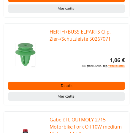
Merkzettel
HERTH+BUSS ELPARTS Clip,
Zier-/Schutzleiste 50267071
1,06 €
inkl. gesetzl. MwSt., zzgl.
Versandkosten
Details
Merkzettel
Gabelöl LIQUI MOLY 2715
Motorbike Fork Oil 10W medium