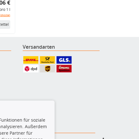
06 €
pro 1 l
ndkosten
ettel
Versandarten
Funktionen für soziale
 analysieren. Außerdem
ere Partner für