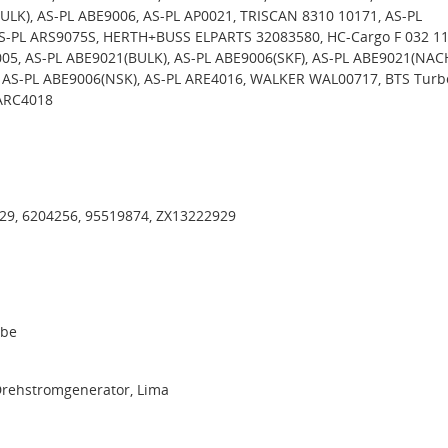
ULK), AS-PL ABE9006, AS-PL AP0021, TRISCAN 8310 10171, AS-PL
S-PL ARS9075S, HERTH+BUSS ELPARTS 32083580, HC-Cargo F 032 1
005, AS-PL ABE9021(BULK), AS-PL ABE9006(SKF), AS-PL ABE9021(NACH
 AS-PL ABE9006(NSK), AS-PL ARE4016, WALKER WAL00717, BTS Turb
 ARC4018
29, 6204256, 95519874, ZX13222929
ibe
Drehstromgenerator, Lima