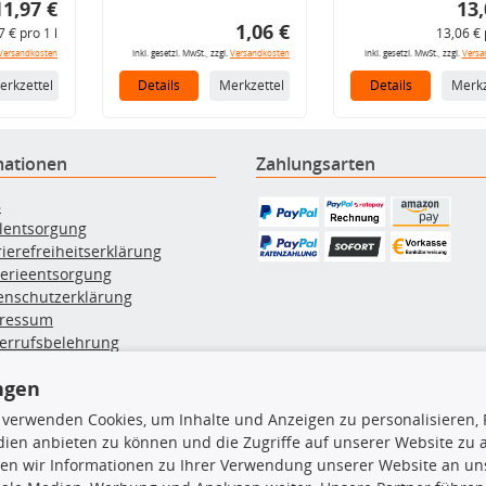
11,97 €
13,
1,06 €
7 € pro 1 l
13,06 € 
Versandkosten
inkl. gesetzl. MwSt., zzgl.
Versandkosten
inkl. gesetzl. MwSt., zzgl.
Versa
erkzettel
Details
Merkzettel
Details
Merkz
mationen
Zahlungsarten
B
ölentsorgung
rierefreiheitserklärung
terieentsorgung
enschutzerklärung
ressum
errufsbelehrung
erruf des Vertrags
ngen
lung & Versand
 verwenden Cookies, um Inhalte und Anzeigen zu personalisieren, 
ien anbieten zu können und die Zugriffe auf unserer Website zu
rodukte
TecDoc Inside
en wir Informationen zu Ihrer Verwendung unserer Website an uns