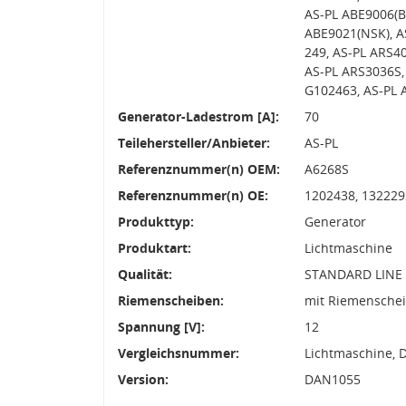
AS-PL ABE9006(B
ABE9021(NSK), A
249, AS-PL ARS4
AS-PL ARS3036S,
G102463, AS-PL
Generator-Ladestrom [A]:
70
Teilehersteller/Anbieter:
AS-PL
Referenznummer(n) OEM:
A6268S
Referenznummer(n) OE:
1202438, 132229
Produkttyp:
Generator
Produktart:
Lichtmaschine
Qualität:
STANDARD LINE
Riemenscheiben:
mit Riemensche
Spannung [V]:
12
Vergleichsnummer:
Lichtmaschine, 
Version:
DAN1055