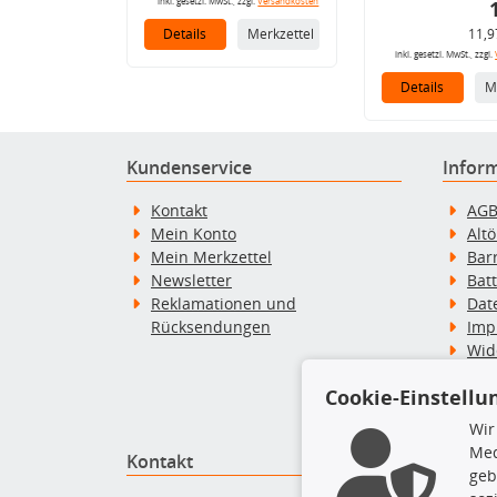
inkl. gesetzl. MwSt., zzgl.
Versandkosten
Details
Merkzettel
11,9
inkl. gesetzl. MwSt., zzgl.
Details
M
Kundenservice
Infor
Kontakt
AG
Mein Konto
Alt
Mein Merkzettel
Bar
Newsletter
Bat
Reklamationen und
Dat
Rücksendungen
Imp
Wid
Wid
Cookie-Einstellu
Zah
Wir
Med
Kontakt
Top P
geb