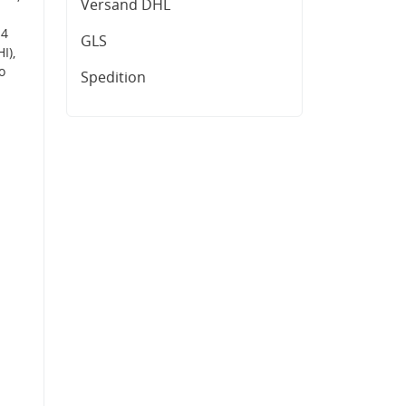
Versand DHL
14
GLS
I),
o
Spedition