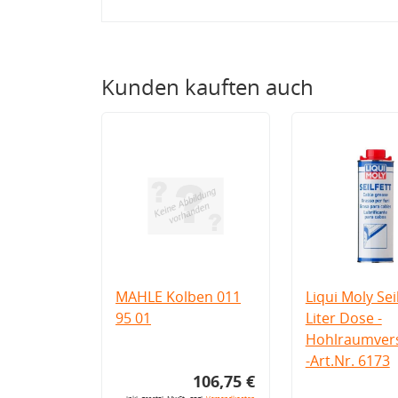
Kunden kauften auch
MAHLE Kolben 011
Liqui Moly Seil
95 01
Liter Dose -
Hohlraumvers
-Art.Nr. 6173
106,75 €