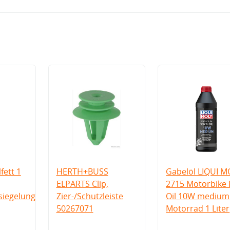
fett 1
HERTH+BUSS
Gabelöl LIQUI M
ELPARTS Clip,
2715 Motorbike 
iegelung
Zier-/Schutzleiste
Oil 10W medium
50267071
Motorrad 1 Liter