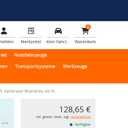
0
melden
Merkzettel
Kein Fahrzeug
Warenkorb
rad
Nutzfahrzeuge
ten
Transportsysteme
Werkzeuge
PL Generator Brandneu AS-PL
128,65 €
inkl. gesetzl. MwSt., zzgl.
Versandkosten
Verfügbar