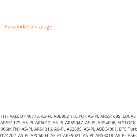
Passende Fahrzeuge
TN), VALEO 440776, AS-PL ABE9021(KOYO), AS-PL ARS9168S, LUCAS
 ARS9117S, AS-PL AR6012, AS-PL ARS9047, AS-PL ARS4006, ELSTOCK 
9006(NTN), AS-PL ARS4016, AS-PL A6268S, AS-PL ABEC4001, BTS Tur
8174702, AS-PL APC6004, AS-PL ABE9021, AS-PL ARS6018, AS-PL AS6