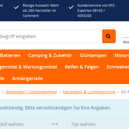
nd
Riesige Auswahl: Mehr
Kundenservice von KFZ-
als 260 Hersteller im
Experten 08165 /
Sortiment
5093200
An
Batterien
Camping & Zubehör
Glühlampen
Motor
egemittel & Wartungsmittel
Reifen & Felgen
Schneeket
le
Anhängerteile
Generator / Lichtmaschine
Generator & Lichtmaschine
AS-
llständig. Bitte vervollständigen Sie Ihre Angaben.