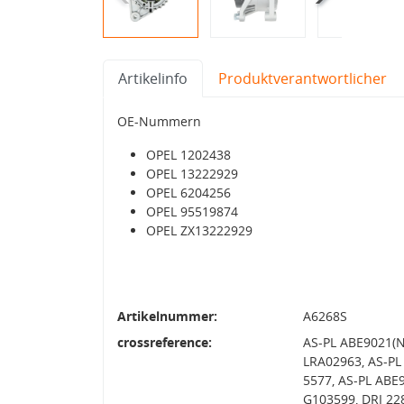
Artikelinfo
Produktverantwortlicher
OE-Nummern
OPEL 1202438
OPEL 13222929
OPEL 6204256
OPEL 95519874
OPEL ZX13222929
Artikelnummer:
A6268S
crossreference:
AS-PL ABE9021(N
LRA02963, AS-PL
5577, AS-PL ABE
G103599, DRI 22