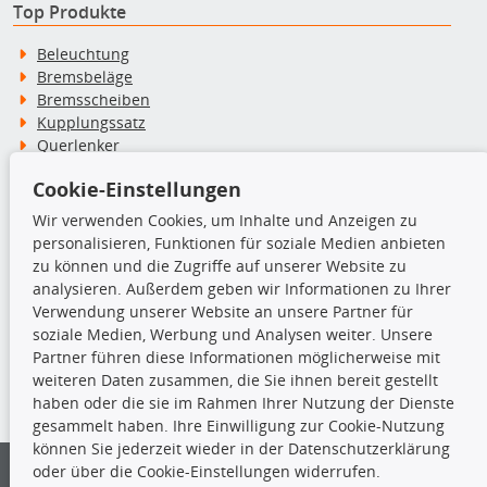
Top Produkte
Beleuchtung
Bremsbeläge
Bremsscheiben
Kupplungssatz
Querlenker
Radlager
Cookie-Einstellungen
Stoßdämpfer
Wir verwenden Cookies, um Inhalte und Anzeigen zu
personalisieren, Funktionen für soziale Medien anbieten
TecDoc Inside
zu können und die Zugriffe auf unserer Website zu
analysieren. Außerdem geben wir Informationen zu Ihrer
Verwendung unserer Website an unsere Partner für
soziale Medien, Werbung und Analysen weiter. Unsere
Partner führen diese Informationen möglicherweise mit
Die hier angezeigten Daten insbesondere die gesamte Datenbank dürfen
weiteren Daten zusammen, die Sie ihnen bereit gestellt
nicht kopiert werden.
haben oder die sie im Rahmen Ihrer Nutzung der Dienste
gesammelt haben. Ihre Einwilligung zur Cookie-Nutzung
Es ist zu unterlassen, die Daten oder die gesamte Datenbank ohne
können Sie jederzeit wieder in der Datenschutzerklärung
vorherige Zustimmung von TecDoc zu vervielfältigen, zu verbreiten
oder über die Cookie-Einstellungen widerrufen.
und/oder diese Handlungen durch Dritte ausführen zu lassen. Ein