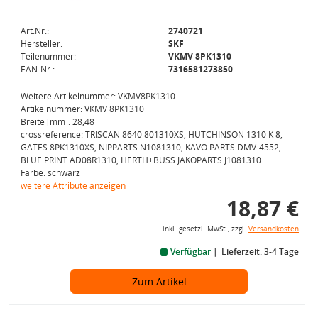
Art.Nr.:
2740721
Hersteller:
SKF
Teilenummer:
VKMV 8PK1310
EAN-Nr.:
7316581273850
Weitere Artikelnummer: VKMV8PK1310
Artikelnummer: VKMV 8PK1310
Breite [mm]: 28,48
crossreference: TRISCAN 8640 801310XS, HUTCHINSON 1310 K 8,
GATES 8PK1310XS, NIPPARTS N1081310, KAVO PARTS DMV-4552,
BLUE PRINT AD08R1310, HERTH+BUSS JAKOPARTS J1081310
Farbe: schwarz
weitere Attribute anzeigen
18,87 €
inkl. gesetzl. MwSt., zzgl.
Versandkosten
Verfügbar
Lieferzeit: 3-4 Tage
Zum Artikel