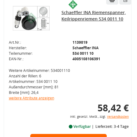
Schaeffler INA Riemenspanner,
Keilrippenriemen 534 0011 10
Art.Nr.:
1139819
Hersteller:
Schaeffler INA
Teilenummer:
534 0011 10
EAN-Nr.:
4005108106391
Weitere Artikelnummer: 534001110
Anzahl der Rillen: 6
Artikelnummer: 534 0011 10
Außendurchmesser [mm]: 81
Breite [mm]: 26,4
weitere Attribute anzeigen
58,42 €
inkl. gesetzl. MwSt., zzgl.
Versandkosten
Verfügbar
Lieferzeit: 3-4 Tage