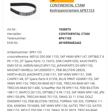
CONTINENTAL CTAM
Keilrippenriemen 6PK1153
Art.Nr.:
1038073
Hersteller:
CONTINENTAL CTAM
Teilenummer:
6PK1153
EAN-Nr.:
4010858482442
Artikelnummer: 6PK1153
crossreference: MEYLE 050 006 1155, SKF VKMV 6PK1147, OPTIBELT 6
PK 1155, DT Spare Parts 12.15410, SNR CA6PK1050, KAVO PARTS
DMV-5516, AKRON-MALÒ 6PV1152, JAPANPARTS DV-6PK1150,
MAGNETI MARELLI 341200005511, FEBI BILSTEIN 28929,
HERTH+BUSS JAKOPARTS J1061151, SKF VKMV 6PK1151, SNR
CA6PK1148, DT Spare Parts 6.31556, BLUE PRINT AD06R1153, SKF
VKMV 6PK1154, TRISCAN 8640 601153E, TRISCAN 8640 601148,
TRISCAN 8640 601148E, Schaeffler INA FB 6PK1153, FEBI BILSTEIN
198117, MAPCO 261155, OPTIBELT 6 PK 1153, SKF VKMV 6PK1160, JPN
6PK1150-JPN, TRISCAN 8640 701153, SWAG 33 11 3184, DOLZ
05KD6PK1153, FEBI BILSTEIN 185553, TOPRAN 100 335, TOPRAN 111
834, KAMOKA 7016069, SKF VKMV 6PK1156, GATES 7PK1153, GATES
6PK1153, MEYLE 050 006 1150, SWAG 30 92 8929, TRISCAN 8640