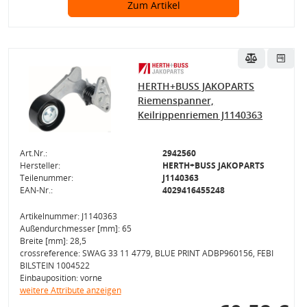
Zum Artikel
HERTH+BUSS JAKOPARTS
Riemenspanner,
Keilrippenriemen J1140363
Art.Nr.:
2942560
Hersteller:
HERTH+BUSS JAKOPARTS
Teilenummer:
J1140363
EAN-Nr.:
4029416455248
Artikelnummer: J1140363
Außendurchmesser [mm]: 65
Breite [mm]: 28,5
crossreference: SWAG 33 11 4779, BLUE PRINT ADBP960156, FEBI
BILSTEIN 1004522
Einbauposition: vorne
weitere Attribute anzeigen