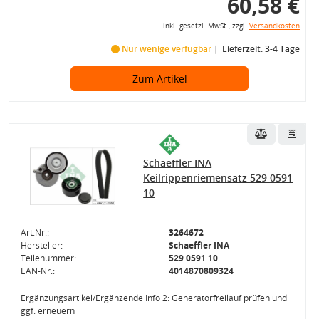
60,58 €
inkl. gesetzl. MwSt., zzgl.
Versandkosten
Nur wenige verfügbar
Lieferzeit: 3-4 Tage
Zum Artikel
Schaeffler INA
Keilrippenriemensatz 529 0591
10
Art.Nr.:
3264672
Hersteller:
Schaeffler INA
Teilenummer:
529 0591 10
EAN-Nr.:
4014870809324
Ergänzungsartikel/Ergänzende Info 2: Generatorfreilauf prüfen und
ggf. erneuern