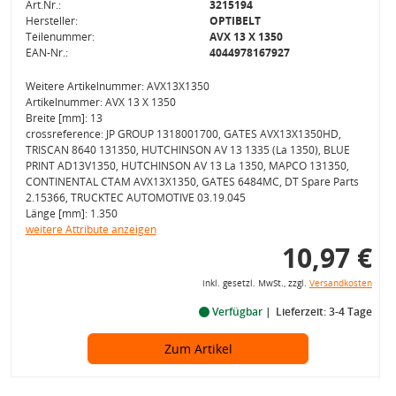
Art.Nr.:
3215194
Hersteller:
OPTIBELT
Teilenummer:
AVX 13 X 1350
EAN-Nr.:
4044978167927
Weitere Artikelnummer: AVX13X1350
Artikelnummer: AVX 13 X 1350
Breite [mm]: 13
crossreference: JP GROUP 1318001700, GATES AVX13X1350HD,
TRISCAN 8640 131350, HUTCHINSON AV 13 1335 (La 1350), BLUE
PRINT AD13V1350, HUTCHINSON AV 13 La 1350, MAPCO 131350,
CONTINENTAL CTAM AVX13X1350, GATES 6484MC, DT Spare Parts
2.15366, TRUCKTEC AUTOMOTIVE 03.19.045
Länge [mm]: 1.350
weitere Attribute anzeigen
10,97 €
inkl. gesetzl. MwSt., zzgl.
Versandkosten
Verfügbar
Lieferzeit: 3-4 Tage
Zum Artikel