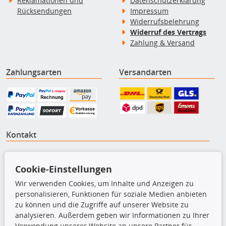
Reklamationen und
Datenschutzerklärung
Rücksendungen
Impressum
Widerrufsbelehrung
Widerruf des Vertrags
Zahlung & Versand
Zahlungsarten
Versandarten
Kontakt
teilando.de - Erwin Weber GmbH
Von-Reuental-Straße 8a
Cookie-Einstellungen
85376 Hetzenhausen
Wir verwenden Cookies, um Inhalte und Anzeigen zu
+49 (0) 8165 / 5093200
personalisieren, Funktionen für soziale Medien anbieten
shop@teilando.de
zu können und die Zugriffe auf unserer Website zu
analysieren. Außerdem geben wir Informationen zu Ihrer
Top Produkte
Verwendung unserer Website an unsere Partner für