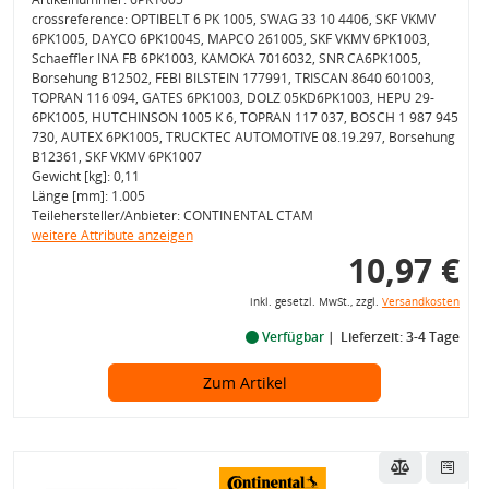
crossreference: OPTIBELT 6 PK 1005, SWAG 33 10 4406, SKF VKMV
6PK1005, DAYCO 6PK1004S, MAPCO 261005, SKF VKMV 6PK1003,
Schaeffler INA FB 6PK1003, KAMOKA 7016032, SNR CA6PK1005,
Borsehung B12502, FEBI BILSTEIN 177991, TRISCAN 8640 601003,
TOPRAN 116 094, GATES 6PK1003, DOLZ 05KD6PK1003, HEPU 29-
6PK1005, HUTCHINSON 1005 K 6, TOPRAN 117 037, BOSCH 1 987 945
730, AUTEX 6PK1005, TRUCKTEC AUTOMOTIVE 08.19.297, Borsehung
B12361, SKF VKMV 6PK1007
Gewicht [kg]: 0,11
Länge [mm]: 1.005
Teilehersteller/Anbieter: CONTINENTAL CTAM
weitere Attribute anzeigen
10,97 €
inkl. gesetzl. MwSt., zzgl.
Versandkosten
Verfügbar
Lieferzeit: 3-4 Tage
Zum Artikel