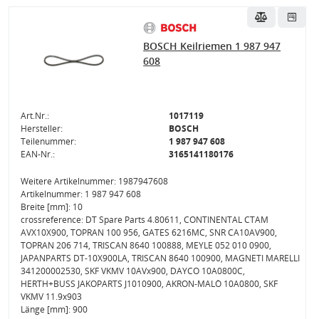
BOSCH Keilriemen 1 987 947
608
Art.Nr.:
1017119
Hersteller:
BOSCH
Teilenummer:
1 987 947 608
EAN-Nr.:
3165141180176
Weitere Artikelnummer: 1987947608
Artikelnummer: 1 987 947 608
Breite [mm]: 10
crossreference: DT Spare Parts 4.80611, CONTINENTAL CTAM
AVX10X900, TOPRAN 100 956, GATES 6216MC, SNR CA10AV900,
TOPRAN 206 714, TRISCAN 8640 100888, MEYLE 052 010 0900,
JAPANPARTS DT-10X900LA, TRISCAN 8640 100900, MAGNETI MARELLI
341200002530, SKF VKMV 10AVx900, DAYCO 10A0800C,
HERTH+BUSS JAKOPARTS J1010900, AKRON-MALÒ 10A0800, SKF
VKMV 11.9x903
Länge [mm]: 900