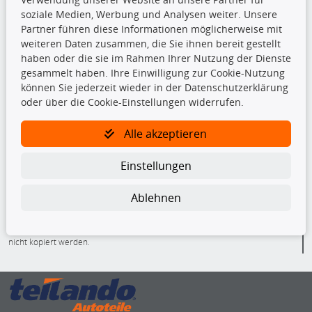
soziale Medien, Werbung und Analysen weiter. Unsere
Beleuchtung
Partner führen diese Informationen möglicherweise mit
Bremsbeläge
weiteren Daten zusammen, die Sie ihnen bereit gestellt
Bremsscheiben
haben oder die sie im Rahmen Ihrer Nutzung der Dienste
Kupplungssatz
gesammelt haben. Ihre Einwilligung zur Cookie-Nutzung
Querlenker
können Sie jederzeit wieder in der Datenschutzerklärung
Radlager
oder über die Cookie-Einstellungen widerrufen.
Stoßdämpfer
Alle akzeptieren
TecDoc Inside
Einstellungen
Ablehnen
Die hier angezeigten Daten insbesondere die gesamte Datenbank dürfen
nicht kopiert werden.
Es ist zu unterlassen, die Daten oder die gesamte Datenbank ohne
vorherige Zustimmung von TecDoc zu vervielfältigen, zu verbreiten
und/oder diese Handlungen durch Dritte ausführen zu lassen. Ein
Zuwiderhandeln stellt eine Urheberrechtsverletzung dar und wird verfolgt.