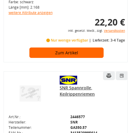
Farbe: schwarz
Länge [mm]: 2.168
weitere Attribute anzeigen
22,20 €
inkl. gesetzl. MwSt., zzgl.
Versandkosten
Nur wenige verfügbar
Lieferzeit: 3-4 Tage
Zum Artikel
SNR Spannrolle,
Keilrippenriemen
Art.Nr.:
2446577
Hersteller:
SNR
Teilenummer:
GA350.57
EAN-Nr.:
3413520995614