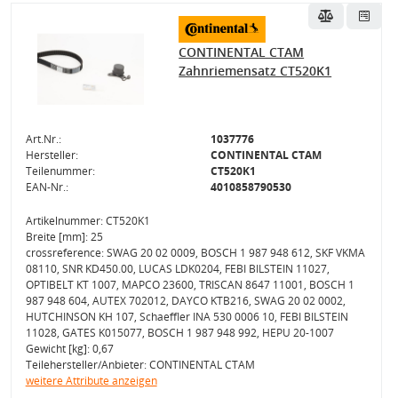
CONTINENTAL CTAM
Zahnriemensatz CT520K1
Art.Nr.:
1037776
Hersteller:
CONTINENTAL CTAM
Teilenummer:
CT520K1
EAN-Nr.:
4010858790530
Artikelnummer: CT520K1
Breite [mm]: 25
crossreference: SWAG 20 02 0009, BOSCH 1 987 948 612, SKF VKMA
08110, SNR KD450.00, LUCAS LDK0204, FEBI BILSTEIN 11027,
OPTIBELT KT 1007, MAPCO 23600, TRISCAN 8647 11001, BOSCH 1
987 948 604, AUTEX 702012, DAYCO KTB216, SWAG 20 02 0002,
HUTCHINSON KH 107, Schaeffler INA 530 0006 10, FEBI BILSTEIN
11028, GATES K015077, BOSCH 1 987 948 992, HEPU 20-1007
Gewicht [kg]: 0,67
Teilehersteller/Anbieter: CONTINENTAL CTAM
weitere Attribute anzeigen