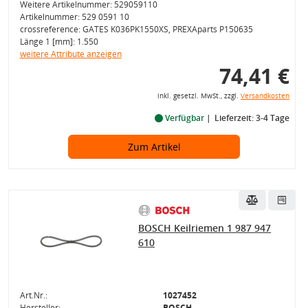
Weitere Artikelnummer: 529059110
Artikelnummer: 529 0591 10
crossreference: GATES K036PK1550XS, PREXAparts P150635
Länge 1 [mm]: 1.550
weitere Attribute anzeigen
74,41 €
inkl. gesetzl. MwSt., zzgl.
Versandkosten
Verfügbar
Lieferzeit: 3-4 Tage
Zum Artikel
BOSCH Keilriemen 1 987 947
610
Art.Nr.:
1027452
Hersteller:
BOSCH