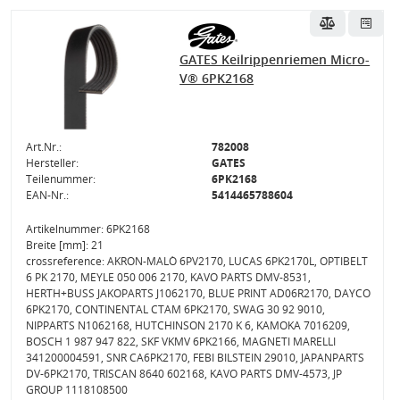
GATES Keilrippenriemen Micro-
V® 6PK2168
Art.Nr.:
782008
Hersteller:
GATES
Teilenummer:
6PK2168
EAN-Nr.:
5414465788604
Artikelnummer: 6PK2168
Breite [mm]: 21
crossreference: AKRON-MALÒ 6PV2170, LUCAS 6PK2170L, OPTIBELT
6 PK 2170, MEYLE 050 006 2170, KAVO PARTS DMV-8531,
HERTH+BUSS JAKOPARTS J1062170, BLUE PRINT AD06R2170, DAYCO
6PK2170, CONTINENTAL CTAM 6PK2170, SWAG 30 92 9010,
NIPPARTS N1062168, HUTCHINSON 2170 K 6, KAMOKA 7016209,
BOSCH 1 987 947 822, SKF VKMV 6PK2166, MAGNETI MARELLI
341200004591, SNR CA6PK2170, FEBI BILSTEIN 29010, JAPANPARTS
DV-6PK2170, TRISCAN 8640 602168, KAVO PARTS DMV-4573, JP
GROUP 1118108500