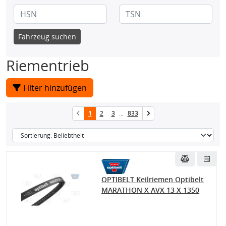
Fahrzeug suchen
Riementrieb
Filter hinzufügen
1
2
3
...
833
OPTIBELT Keilriemen Optibelt
MARATHON X AVX 13 X 1350