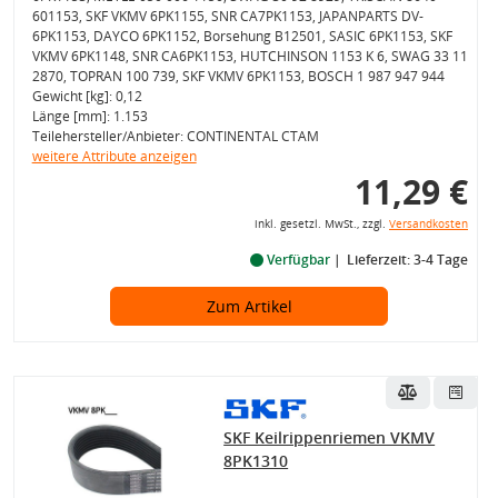
601153, SKF VKMV 6PK1155, SNR CA7PK1153, JAPANPARTS DV-
6PK1153, DAYCO 6PK1152, Borsehung B12501, SASIC 6PK1153, SKF
VKMV 6PK1148, SNR CA6PK1153, HUTCHINSON 1153 K 6, SWAG 33 11
2870, TOPRAN 100 739, SKF VKMV 6PK1153, BOSCH 1 987 947 944
Gewicht [kg]: 0,12
Länge [mm]: 1.153
Teilehersteller/Anbieter: CONTINENTAL CTAM
weitere Attribute anzeigen
11,29 €
inkl. gesetzl. MwSt., zzgl.
Versandkosten
Verfügbar
Lieferzeit: 3-4 Tage
Zum Artikel
SKF Keilrippenriemen VKMV
8PK1310