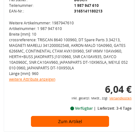
Teilenummer:
1 987 947 610
EAN-Nr.:
3165141180213
Weitere Artikelnummer: 1987947610
Artikelnummer: 1 987 947 610
Breite [mm]: 10
crossreference: TRISCAN 8640 100960, DT Spare Parts 3.34213,
MAGNETI MARELLI 341200002548, AKRON-MALÒ 10A0960, GATES
6266MC, CONTINENTAL CTAM AVX10X960, SKF VKMV 10AVx960,
HERTH+BUSS JAKOPARTS J1010960, SNR CA10AV935, DAYCO
10A0960C, SNR CA10AV960, JAPANPARTS DT-10X965LA, MEYLE 052
010 0960, JAPANPARTS DT-10X950LA
Länge [mm]: 960
weitere Attribute anzeigen
6,04 €
inkl. gesetzl. MwSt., zzgl.
Versandkosten
Verfügbar
Lieferzeit: 3-4 Tage
Zum Artikel