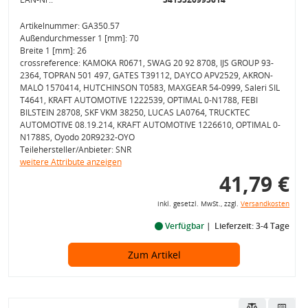
Artikelnummer: GA350.57
Außendurchmesser 1 [mm]: 70
Breite 1 [mm]: 26
crossreference: KAMOKA R0671, SWAG 20 92 8708, IJS GROUP 93-
2364, TOPRAN 501 497, GATES T39112, DAYCO APV2529, AKRON-
MALÒ 1570414, HUTCHINSON T0583, MAXGEAR 54-0999, Saleri SIL
T4641, KRAFT AUTOMOTIVE 1222539, OPTIMAL 0-N1788, FEBI
BILSTEIN 28708, SKF VKM 38250, LUCAS LA0764, TRUCKTEC
AUTOMOTIVE 08.19.214, KRAFT AUTOMOTIVE 1226610, OPTIMAL 0-
N1788S, Oyodo 20R9232-OYO
Teilehersteller/Anbieter: SNR
weitere Attribute anzeigen
41,79 €
inkl. gesetzl. MwSt., zzgl.
Versandkosten
Verfügbar
Lieferzeit: 3-4 Tage
Zum Artikel